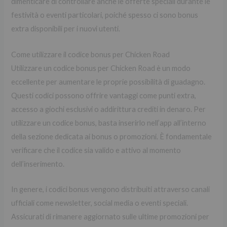
dimenticare di controllare anche le offerte speciali durante le
festività o eventi particolari, poiché spesso ci sono bonus
extra disponibili per i nuovi utenti.
Come utilizzare il codice bonus per Chicken Road
Utilizzare un codice bonus per Chicken Road è un modo
eccellente per aumentare le proprie possibilità di guadagno.
Questi codici possono offrire vantaggi come punti extra,
accesso a giochi esclusivi o addirittura crediti in denaro. Per
utilizzare un codice bonus, basta inserirlo nell’app all’interno
della sezione dedicata ai bonus o promozioni. È fondamentale
verificare che il codice sia valido e attivo al momento
dell’inserimento.
In genere, i codici bonus vengono distribuiti attraverso canali
ufficiali come newsletter, social media o eventi speciali.
Assicurati di rimanere aggiornato sulle ultime promozioni per