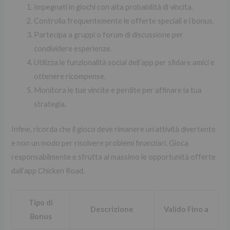
Impegnati in giochi con alta probabilità di vincita.
Controlla frequentemente le offerte speciali e i bonus.
Partecipa a gruppi o forum di discussione per
condividere esperienze.
Utilizza le funzionalità social dell’app per sfidare amici e
ottenere ricompense.
Monitora le tue vincite e perdite per affinare la tua
strategia.
Infine, ricorda che il gioco deve rimanere un’attività divertente
e non un modo per risolvere problemi finanziari. Gioca
responsabilmente e sfrutta al massimo le opportunità offerte
dall’app Chicken Road.
Tipo di
Descrizione
Valido Fino a
Bonus