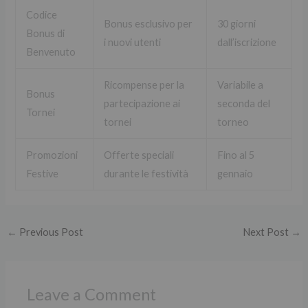
Codice
Bonus esclusivo per
30 giorni
Bonus di
i nuovi utenti
dall’iscrizione
Benvenuto
Ricompense per la
Variabile a
Bonus
partecipazione ai
seconda del
Tornei
tornei
torneo
Promozioni
Offerte speciali
Fino al 5
Festive
durante le festività
gennaio
←
Previous Post
Next Post
→
Leave a Comment