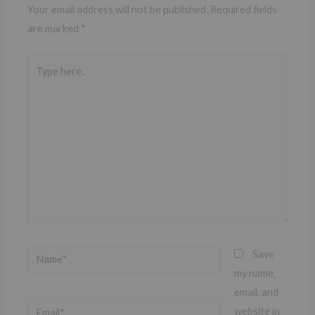
Your email address will not be published.
Required fields
are marked
*
Type
here..
Name*
Save
my name,
email, and
Email*
website in