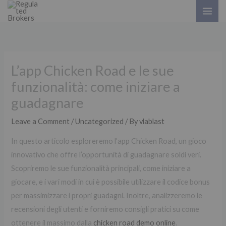
Skip
to
content
L’app Chicken Road e le sue
funzionalità: come iniziare a
guadagnare
Leave a Comment
/
Uncategorized
/ By
vlablast
In questo articolo esploreremo l’app Chicken Road, un gioco
innovativo che offre l’opportunità di guadagnare soldi veri.
Scopriremo le sue funzionalità principali, come iniziare a
giocare, e i vari modi in cui è possibile utilizzare il codice bonus
per massimizzare i propri guadagni. Inoltre, analizzeremo le
recensioni degli utenti e forniremo consigli pratici su come
ottenere il massimo dalla
chicken road demo online
.