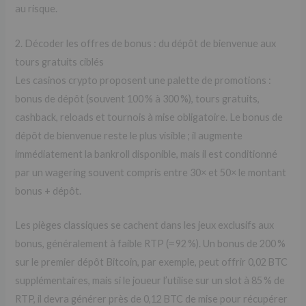
au risque.
2. Décoder les offres de bonus : du dépôt de bienvenue aux
tours gratuits ciblés
Les casinos crypto proposent une palette de promotions :
bonus de dépôt (souvent 100 % à 300 %), tours gratuits,
cashback, reloads et tournois à mise obligatoire. Le bonus de
dépôt de bienvenue reste le plus visible ; il augmente
immédiatement la bankroll disponible, mais il est conditionné
par un wagering souvent compris entre 30× et 50× le montant
bonus + dépôt.
Les pièges classiques se cachent dans les jeux exclusifs aux
bonus, généralement à faible RTP (≈ 92 %). Un bonus de 200 %
sur le premier dépôt Bitcoin, par exemple, peut offrir 0,02 BTC
supplémentaires, mais si le joueur l’utilise sur un slot à 85 % de
RTP, il devra générer près de 0,12 BTC de mise pour récupérer