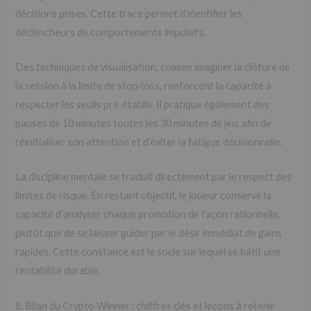
décisions prises. Cette trace permet d’identifier les
déclencheurs de comportements impulsifs.
Des techniques de visualisation, comme imaginer la clôture de
la session à la limite de stop‑loss, renforcent la capacité à
respecter les seuils pré‑établis. Il pratique également des
pauses de 10 minutes toutes les 30 minutes de jeu, afin de
réinitialiser son attention et d’éviter la fatigue décisionnelle.
La discipline mentale se traduit directement par le respect des
limites de risque. En restant objectif, le joueur conserve la
capacité d’analyser chaque promotion de façon rationnelle,
plutôt que de se laisser guider par le désir immédiat de gains
rapides. Cette constance est le socle sur lequel se bâtit une
rentabilité durable.
8. Bilan du Crypto Winner : chiffres clés et leçons à retenir