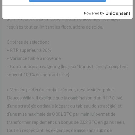
jeux à rendement stable, comme le vidéo‑poker Jacks or
Better (RTP ≈ 99,54 %) ou le blackjack à règles classiques
(RTP ≈ 99,5 %). Ces titres permettent d’accumuler les mises
requises tout en limitant les fluctuations de solde.
Critères de sélection :
– RTP supérieur à 96 %
– Variance faible à moyenne
– Contribution au wagering (les jeux “bonus friendly” comptent
souvent 100 % du montant misé)
« Mon jeu préféré », confie le joueur, « est le vidéo‑poker
Deuces Wild ». Il explique que la combinaison d’un RTP élevé,
d’une stratégie optimale (départ du tableau de stratégie) et
d’une mise maximale de 0,001 BTC par main lui permet de
transformer rapidement un bonus de 0,02 BTC en gains réels,
tout en respectant les exigences de mise sans subir de