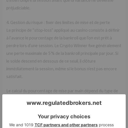
d’interrompre la session avant que la variance ne devienne
préjudiciable.
4. Gestion du risque : fixer des limites de mise et de perte
Le principe de “stop‑loss” appliqué au casino consiste à définir
à l’avance le pourcentage de la bankroll que l’on est prêt à
perdre lors d’une session. Le Crypto Winner fixe généralement
une perte maximale de 5 % de la bankroll principale par jour. Si
le solde descend en dessous de ce seuil, il clôture
immédiatement la session, même si le bonus n’est pas encore
satisfait.
Le calcul du pourcentage de mise par main dépend du type de
jeu. Sur les slots à haute volatilité, il recommande de ne jamais
miser plus de 1 % du capital bonus par spin. Sur les jeux de
table, où le contrôle est plus grand, il autorise jusqu’à 2 % de la
bankroll par main. Cette règle simple limite l’exposition tout en