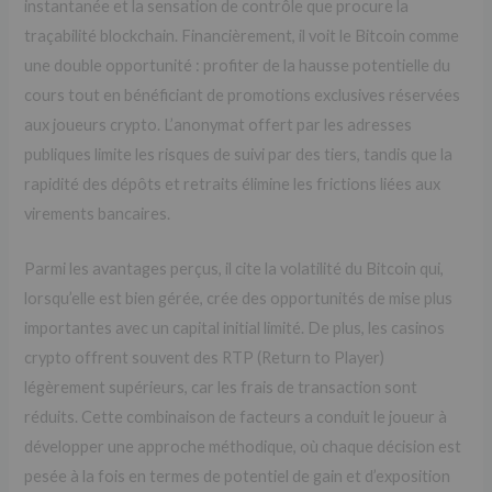
instantanée et la sensation de contrôle que procure la
traçabilité blockchain. Financièrement, il voit le Bitcoin comme
une double opportunité : profiter de la hausse potentielle du
cours tout en bénéficiant de promotions exclusives réservées
aux joueurs crypto. L’anonymat offert par les adresses
publiques limite les risques de suivi par des tiers, tandis que la
rapidité des dépôts et retraits élimine les frictions liées aux
virements bancaires.
Parmi les avantages perçus, il cite la volatilité du Bitcoin qui,
lorsqu’elle est bien gérée, crée des opportunités de mise plus
importantes avec un capital initial limité. De plus, les casinos
crypto offrent souvent des RTP (Return to Player)
légèrement supérieurs, car les frais de transaction sont
réduits. Cette combinaison de facteurs a conduit le joueur à
développer une approche méthodique, où chaque décision est
pesée à la fois en termes de potentiel de gain et d’exposition