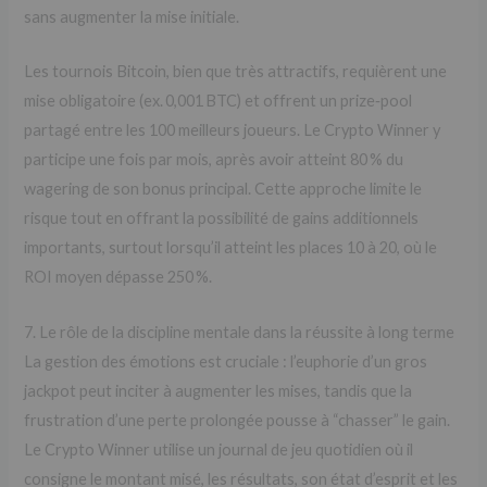
sans augmenter la mise initiale.
Les tournois Bitcoin, bien que très attractifs, requièrent une
mise obligatoire (ex. 0,001 BTC) et offrent un prize‑pool
partagé entre les 100 meilleurs joueurs. Le Crypto Winner y
participe une fois par mois, après avoir atteint 80 % du
wagering de son bonus principal. Cette approche limite le
risque tout en offrant la possibilité de gains additionnels
importants, surtout lorsqu’il atteint les places 10 à 20, où le
ROI moyen dépasse 250 %.
7. Le rôle de la discipline mentale dans la réussite à long terme
La gestion des émotions est cruciale : l’euphorie d’un gros
jackpot peut inciter à augmenter les mises, tandis que la
frustration d’une perte prolongée pousse à “chasser” le gain.
Le Crypto Winner utilise un journal de jeu quotidien où il
consigne le montant misé, les résultats, son état d’esprit et les