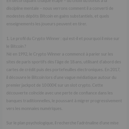
En décortiquant chaque étape – du choix du bonus à la
discipline mentale – nous verrons comment il a converti de
modestes dépôts Bitcoin en gains substantiels, et quels
enseignements les joueurs peuvent en tirer.
1. Le profil du Crypto Winner : qui est‑il et pourquoi il mise sur
le Bitcoin ?
Né en 1992, le Crypto Winner a commencé à parier sur les
sites de paris sportifs dès l’âge de 18 ans, utilisant d’abord des
cartes de crédit puis des portefeuilles électroniques. En 2017,
il découvre le Bitcoin lors d’une vague médiatique autour du
premier jackpot de 10 000 € sur un slot crypto. Cette
découverte coïncide avec une perte de confiance dans les
banques traditionnelles, le poussant à migrer progressivement
vers les monnaies numériques.
Sur le plan psychologique, il recherche l’adrénaline d’une mise