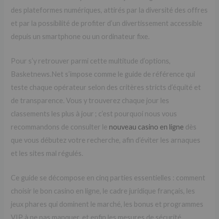
des plateformes numériques, attirés par la diversité des offres
et par la possibilité de profiter d’un divertissement accessible
depuis un smartphone ou un ordinateur fixe.
Pour s’y retrouver parmi cette multitude d’options,
Basketnews.Net s’impose comme le guide de référence qui
teste chaque opérateur selon des critères stricts d’équité et
de transparence. Vous y trouverez chaque jour les
classements les plus à jour ; c’est pourquoi nous vous
recommandons de consulter le
nouveau casino en ligne
dès
que vous débutez votre recherche, afin d’éviter les arnaques
et les sites mal régulés.
Ce guide se décompose en cinq parties essentielles : comment
choisir le bon casino en ligne, le cadre juridique français, les
jeux phares qui dominent le marché, les bonus et programmes
VIP à ne pas manquer, et enfin les mesures de sécurité