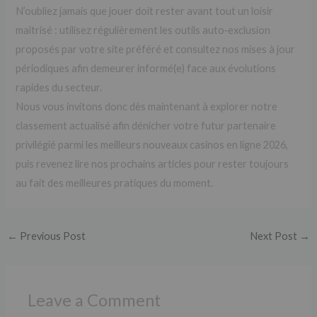
N’oubliez jamais que jouer doit rester avant tout un loisir
maîtrisé : utilisez régulièrement les outils auto‑exclusion
proposés par votre site préféré et consultez nos mises à jour
périodiques afin demeurer informé(e) face aux évolutions
rapides du secteur.
Nous vous invitons donc dès maintenant à explorer notre
classement actualisé afin dénicher votre futur partenaire
privilégié parmi les meilleurs nouveaux casinos en ligne 2026,
puis revenez lire nos prochains articles pour rester toujours
au fait des meilleures pratiques du moment.
←
Previous Post
Next Post
→
Leave a Comment