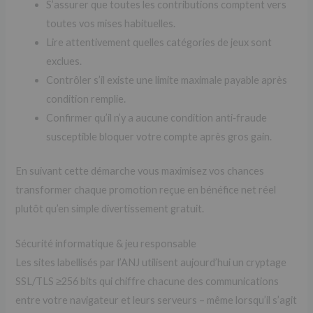
S’assurer que toutes les contributions comptent vers
toutes vos mises habituelles.
Lire attentivement quelles catégories de jeux sont
exclues.
Contrôler s’il existe une limite maximale payable après
condition remplie.
Confirmer qu’il n’y a aucune condition anti‑fraude
susceptible bloquer votre compte après gros gain.
En suivant cette démarche vous maximisez vos chances
transformer chaque promotion reçue en bénéfice net réel
plutôt qu’en simple divertissement gratuit.
Sécurité informatique & jeu responsable
Les sites labellisés par l’ANJ utilisent aujourd’hui un cryptage
SSL/TLS ≥256 bits qui chiffre chacune des communications
entre votre navigateur et leurs serveurs – même lorsqu’il s’agit