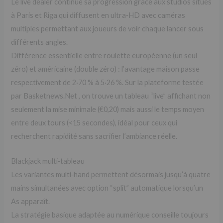
Le live dealer continue sa progression grâce aux studios situés
à Paris et Riga qui diffusent en ultra‑HD avec caméras
multiples permettant aux joueurs de voir chaque lancer sous
différents angles.
Différence essentielle entre roulette européenne (un seul
zéro) et américaine (double zéro) : l’avantage maison passe
respectivement de 2·70 % à 5·26 %. Sur la plateforme testée
par Basketnews.Net , on trouve un tableau “live” affichant non
seulement la mise minimale (€0,20) mais aussi le temps moyen
entre deux tours (<15 secondes), idéal pour ceux qui
recherchent rapidité sans sacrifier l’ambiance réelle.
Blackjack multi‑tableau
Les variantes multi‑hand permettent désormais jusqu’à quatre
mains simultanées avec option “split” automatique lorsqu’un
As apparaît.
La stratégie basique adaptée au numérique conseille toujours