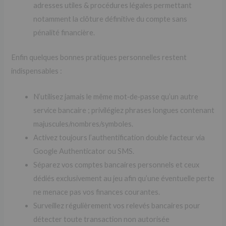
adresses utiles & procédures légales permettant
notamment la clôture définitive du compte sans
pénalité financière.
Enfin quelques bonnes pratiques personnelles restent
indispensables :
N’utilisez jamais le même mot‑de‑passe qu’un autre
service bancaire ; privilégiez phrases longues contenant
majuscules/nombres/symboles.
Activez toujours l’authentification double facteur via
Google Authenticator ou SMS.
Séparez vos comptes bancaires personnels et ceux
dédiés exclusivement au jeu afin qu’une éventuelle perte
ne menace pas vos finances courantes.
Surveillez régulièrement vos relevés bancaires pour
détecter toute transaction non autorisée