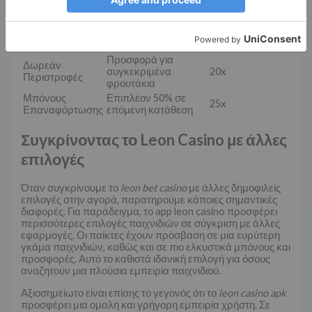
Περιγραφή
Προσφοράς
Στοιχηματισμού
Δωρεάν περιστροφές
Μπόνους
και 100% μπόνους
30x
Καλωσορίσματος
κατάθεσης
Προσφορά για
Δωρεάν
συγκεκριμένα
20x
Περιστροφές
φρουτάκια
Μπόνους
Επιπλέον 50% σε
25x
Επαναφόρτωσης
επόμενη κατάθεση
Συγκρίνοντας το Leon Casino με άλλες
επιλογές
Όταν συγκρίνουμε το
leon bet casino
με άλλες δημοφιλείς
επιλογές στην αγορά, παρατηρούμε κάποιες σημαντικές
διαφορές. Για παράδειγμα, το app leon casino προσφέρει
περισσότερες επιλογές παιχνιδιών σε σύγκριση με άλλες
εφαρμογές. Οι παίκτες έχουν πρόσβαση σε μια ευρύτερη
γκάμα παιχνιδιών, καθώς και σε πιο ελκυστικά μπόνους και
προσφορές. Αυτό το καθιστά ιδανική επιλογή για όσους
αναζητούν μια πλούσια εμπειρία παιχνιδιού.
Αξιοσημείωτο είναι επίσης το γεγονός ότι το
leon casino apk
προσφέρει μια ομαλή και γρήγορη εμπειρία χρήστη. Σε