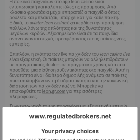
Η ποικιλία παιχνιδιών στο app leon casino είναι
εντυπωσιακή και καλύπτει όλες τις προτιμήσεις. Από
κλασικά φρουτάκια μέχρι επιτραπέζια παιχνίδια όπως
ρουλέτα και μπλάκτζακ, υπάρχει κάτι για κάθε παίκτη.
Ειδικά, το
aviator leon casino
έχει κερδίσει την προτίμηση
πολλών, λόγω της απλότητας και της δυνατότητας
μεγάλων κερδών. Αξιοσημείωτο είναι ότι τα παιχνίδια
ανανεώνονται συχνά, προσφέροντας στους παίκτες νέες
εμπειρίες.
Επιπλέον, η ενότητα των live παιχνιδιών του
leon casino live
είναι εξαιρετική. Οι παίκτες μπορούν να αλληλεπιδράσουν
με πραγματικούς dealers σε πραγματικό χρόνο, κάτι που
προσθέτει μια αίσθηση αυθεντικότητας στο παιχνίδι. Αυτή η
δυνατότητα είναι ιδιαίτερα δημοφιλής ανάμεσα σε παίκτες
που απολαμβάνουν τη διαδραστικότητα και την κοινωνική
διάσταση των παιχνιδιών καζίνο. Μπορείτε να
επισκεφθείτε το
leon.gr.com
για περισσότερες
πληροφορίες.
Συγκεντρωτικά, το app προσφέρει μια εξαιρετική εμπειρία
παιχνιδιού, με παιχνίδια που ανταγωνίζονται τα καλύτερα
καζίνο online. Με την επιλογή να δοκιμάσετε παιχνίδια
δωρεάν και τη δυνατότητα να παίξετε με πραγματικά
χρήματα, το
casino online leon
καλύπτει όλες τις ανάγκες
των παικτών.