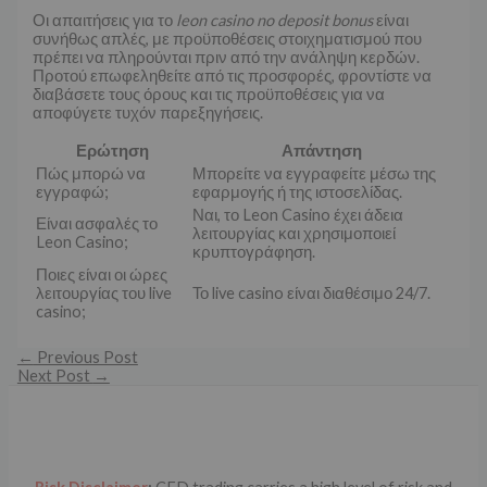
Οι απαιτήσεις για το
leon casino no deposit bonus
είναι
συνήθως απλές, με προϋποθέσεις στοιχηματισμού που
πρέπει να πληρούνται πριν από την ανάληψη κερδών.
Προτού επωφεληθείτε από τις προσφορές, φροντίστε να
διαβάσετε τους όρους και τις προϋποθέσεις για να
αποφύγετε τυχόν παρεξηγήσεις.
Ερώτηση
Απάντηση
Πώς μπορώ να
Μπορείτε να εγγραφείτε μέσω της
εγγραφώ;
εφαρμογής ή της ιστοσελίδας.
Ναι, το Leon Casino έχει άδεια
Είναι ασφαλές το
λειτουργίας και χρησιμοποιεί
Leon Casino;
κρυπτογράφηση.
Ποιες είναι οι ώρες
λειτουργίας του live
Το live casino είναι διαθέσιμο 24/7.
casino;
←
Previous Post
Next Post
→