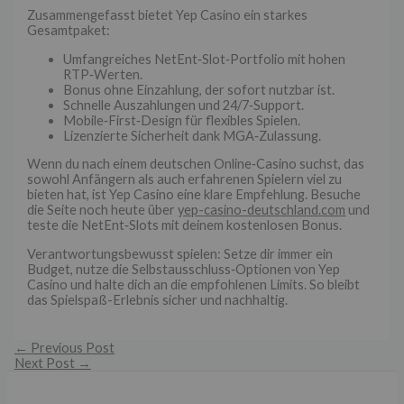
Zusammengefasst bietet Yep Casino ein starkes
Gesamtpaket:
Umfangreiches NetEnt‑Slot‑Portfolio mit hohen
RTP‑Werten.
Bonus ohne Einzahlung, der sofort nutzbar ist.
Schnelle Auszahlungen und 24/7‑Support.
Mobile‑First‑Design für flexibles Spielen.
Lizenzierte Sicherheit dank MGA‑Zulassung.
Wenn du nach einem deutschen Online‑Casino suchst, das
sowohl Anfängern als auch erfahrenen Spielern viel zu
bieten hat, ist Yep Casino eine klare Empfehlung. Besuche
die Seite noch heute über
yep-casino-deutschland.com
und
teste die NetEnt‑Slots mit deinem kostenlosen Bonus.
Verantwortungsbewusst spielen: Setze dir immer ein
Budget, nutze die Selbstausschluss‑Optionen von Yep
Casino und halte dich an die empfohlenen Limits. So bleibt
das Spielspaß-Erlebnis sicher und nachhaltig.
←
Previous Post
Next Post
→