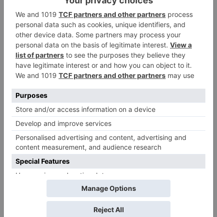
Wie du das Beste aus NetEnt‑Slots herausholst
Setze immer einen Prozentanteil deines Bankrolls,
nicht einen festen Betrag.
Achte auf die Bonus‑Runden – sie erhöhen häufig die
Gewinnchance erheblich.
Nutze den kostenlosen Demo‑Modus, den Yep
Casino für fast alle NetEnt‑Spiele anbietet, um die
Mechanik zu verstehen, bevor du echtes Geld
einsetzt.
Pro Tipp: Wenn du ein Spiel mit hoher Volatilität wählst,
plane längere Spielsessions, damit die seltenen, aber großen
Gewinne auftreten können.
Auszahlungsschnelligkeit und
Kundenservice – Was Spieler wirklich
brauchen
Schnelle Auszahlungen sind ein entscheidender Faktor. Yep
Casino verarbeitet Standard‑Banküberweisungen innerhalb
von 24 Stunden, während E‑Wallets oft sofort verfügbar
sind. Im Vergleich zu vielen Mitbewerbern, die bis zu
72 Stunden benötigen, ist das ein klarer Vorteil.