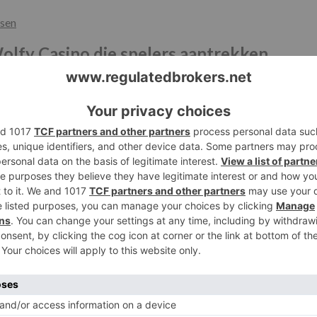
ssen
olfy Casino die spelers aantrekken
worpen om spelers te verleiden en te belonen. Een van de meest po
te doen. Bijvoorbeeld, bij uw eerste storting kunt u een bonus va
start en verhoogt de kans om te winnen.
eselecteerde spellen. Deze spins stellen spelers in staat om zonde
ans geven om nieuwe spellen uit te proberen zonder risico. Dit is 
ndelijk loyaal te blijven aan het platform.
 is het loyaliteitsprogramma. Spelers kunnen punten verdienen doo
t spelers zich gewaardeerd voelen en hen aanmoedigt om terug te 
aken en hun kansen op winst kunnen maximaliseren.
Belgische spelers in de online gokwereld
 niet zonder reden. Bonussen zijn een manier voor spelers om extra 
e, waar veel aanbieders strijden om de aandacht van spelers. Wolfy
ijven spelen.