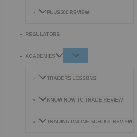
PLUS500 REVIEW
REGULATORS
ACADEMIES
TRADERS LESSONS
KNOW HOW TO TRADE REVIEW
TRADING ONLINE SCHOOL REVIEW