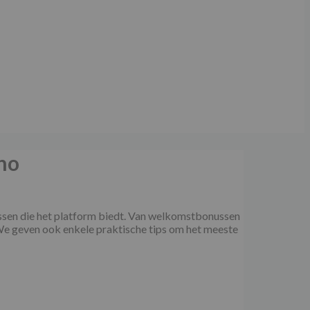
no
ussen die het platform biedt. Van welkomstbonussen
 We geven ook enkele praktische tips om het meeste