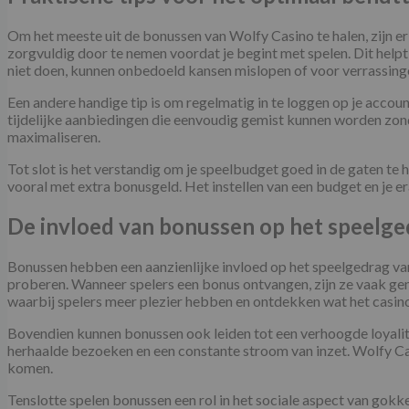
Om het meeste uit de bonussen van Wolfy Casino te halen, zijn er
zorgvuldig door te nemen voordat je begint met spelen. Dit helpt
niet doen, kunnen onbedoeld kansen mislopen of voor verrassing
Een andere handige tip is om regelmatig in te loggen op je acco
tijdelijke aanbiedingen die eenvoudig gemist kunnen worden zond
maximaliseren.
Tot slot is het verstandig om je speelbudget goed in de gaten te h
vooral met extra bonusgeld. Het instellen van een budget en je 
De invloed van bonussen op het speelged
Bonussen hebben een aanzienlijke invloed op het speelgedrag van 
proberen. Wanneer spelers een bonus ontvangen, zijn ze vaak gene
waarbij spelers meer plezier hebben en ontdekken wat het casino
Bovendien kunnen bonussen ook leiden tot een verhoogde loyalite
herhaalde bezoeken en een constante stroom van inzet. Wolfy Cas
komen.
Tenslotte spelen bonussen een rol in het sociale aspect van gokke