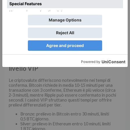
Mentre l’offerta B sembra più generosa, il requisito di
wagering più elevato e la scadenza più lunga possono
erodere il valore reale, soprattutto per i giocatori con
bankroll limitato.
I bonus influenzano la gestione del rischio: un match del
100 % su 0,2 BTC aggiunge 0,2 BTC al bankroll, ma se il
wagering è 30x, il giocatore dovrà scommettere 6 BTC
prima di poter prelevare. Una strategia prudente consiste
nel calcolare il “cost per withdraw” (costo per prelevare) e
confrontarlo con il valore atteso delle scommesse.
Velocità di prelievo e limiti per ogni
livello VIP
Le criptovalute differiscono notevolmente nei tempi di
conferma. Bitcoin richiede in media 10‑15 minuti per una
transazione con 3 conferme, Ethereum è più veloce (circa
2‑3 minuti), mentre Ripple può essere confermato in pochi
secondi. I casinò VIP sfruttano questi tempi per offrire
prelievi differenziati per tier.
Bronze: prelievo in Bitcoin entro 30 minuti, limiti
0,5 BTC/giorno.
Silver: prelievo in Ethereum entro 10 minuti, limiti
1 BTC/giorno.