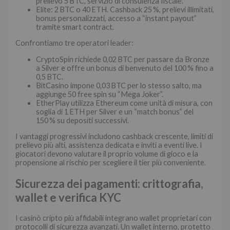
prelievo 5 BTC, servizio di consulenza fiscale.
Elite: 2 BTC o 40 ETH. Cashback 25 %, prelievi illimitati,
bonus personalizzati, accesso a “instant payout”
tramite smart contract.
Confrontiamo tre operatori leader:
CryptoSpin richiede 0,02 BTC per passare da Bronze
a Silver e offre un bonus di benvenuto del 100 % fino a
0,5 BTC.
BitCasino impone 0,03 BTC per lo stesso salto, ma
aggiunge 50 free spin su “Mega Joker”.
EtherPlay utilizza Ethereum come unità di misura, con
soglia di 1 ETH per Silver e un “match bonus” del
150 % su depositi successivi.
I vantaggi progressivi includono cashback crescente, limiti di
prelievo più alti, assistenza dedicata e inviti a eventi live. I
giocatori devono valutare il proprio volume di gioco e la
propensione al rischio per scegliere il tier più conveniente.
Sicurezza dei pagamenti: crittografia,
wallet e verifica KYC
I casinò cripto più affidabili integrano wallet proprietari con
protocolli di sicurezza avanzati. Un wallet interno, protetto