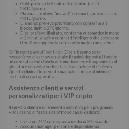
Gold: prelievo in Ripple entro 5 minuti, limiti
2 BTC/giorno.
Platinum: prelievo “instant” via smart contract, limiti
4 BTC/giorno.
Diamond: prelievo prioritario con conferma a 1
blocco, limiti 6 BTC/giorno.
Elite: prelievo illimitato, conferma automatica in meno
di 2 minuti grazie a contratti intelligenti che sbloccano
i fondi non appena la rete conferma la transazione.
Gli “instant payout” per i livelli Elite si basano su un
meccanismo di escrow on‑chain: il casinò deposita i fondi in
un contratto che rilascia automaticamente il pagamento al
giocatore una volta verificata la transazione di richiesta.
Questo elimina l’intervento manuale e riduce al minimo il
rischio di errori operativi.
Assistenza clienti e servizi
personalizzati per i VIP cripto
Il servizio clienti è un elemento distintivo per i programmi
VIP. I casinò di fascia alta offrono canali dedicati:
Live chat 24/7 con risposta media di 30 secondi.
Account manager personale disponibile via