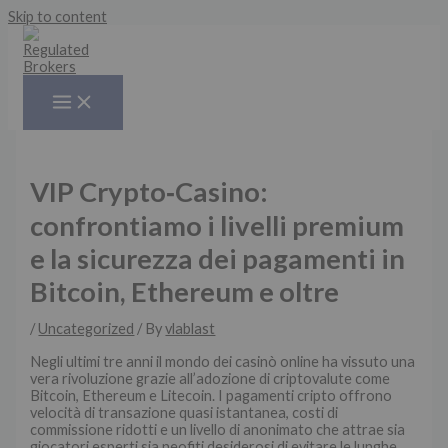
Skip to content
VIP Crypto‑Casino:
confrontiamo i livelli premium
e la sicurezza dei pagamenti in
Bitcoin, Ethereum e oltre
/
Uncategorized
/ By
vlablast
Negli ultimi tre anni il mondo dei casinò online ha vissuto una
vera rivoluzione grazie all’adozione di criptovalute come
Bitcoin, Ethereum e Litecoin. I pagamenti cripto offrono
velocità di transazione quasi istantanea, costi di
commissione ridotti e un livello di anonimato che attrae sia
giocatori esperti sia neofiti desiderosi di evitare le lunghe