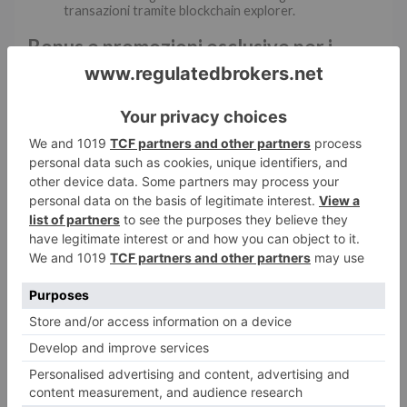
transazioni tramite blockchain explorer.
Bonus e promozioni esclusive per i
membri VIP cripto
I programmi VIP cripto offrono una gamma di bonus
pensati per massimizzare il valore del bankroll. Le tipologie
più comuni sono:
Deposit match: il casinò raddoppia (o più) il deposito
in Bitcoin, con limiti che variano da 0,1 BTC a 1 BTC.
Free spins: spin gratuiti su slot ad alta volatilità come
“Gonzo’s Quest” o “Book of Dead”.
Token reward: distribuzione di token proprietari (es.
“CRYPTO‑VIP”) convertibili in crediti di gioco.
La trasparenza delle condizioni è cruciale. Alcuni operatori
richiedono un wagering di 30x sul bonus, altri limitano la
scadenza a 7 giorni. Un caso studio:
Offerta A: “100 % Bitcoin match” fino a 0,5 BTC,
wagering 25x, scadenza 14 giorni.
Offerta B: “200 % Ethereum boost” fino a 1 ETH,
wagering 40x, scadenza 30 giorni.