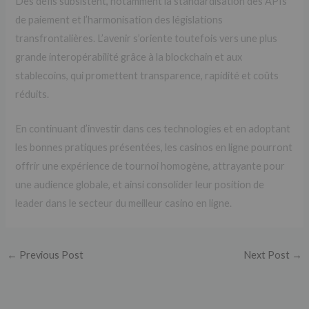
Des défis subsistent, notamment la standardisation des APIs
de paiement et l’harmonisation des législations
transfrontalières. L’avenir s’oriente toutefois vers une plus
grande interopérabilité grâce à la blockchain et aux
stablecoins, qui promettent transparence, rapidité et coûts
réduits.
En continuant d’investir dans ces technologies et en adoptant
les bonnes pratiques présentées, les casinos en ligne pourront
offrir une expérience de tournoi homogène, attrayante pour
une audience globale, et ainsi consolider leur position de
leader dans le secteur du meilleur casino en ligne.
←
Previous Post
Next Post
→