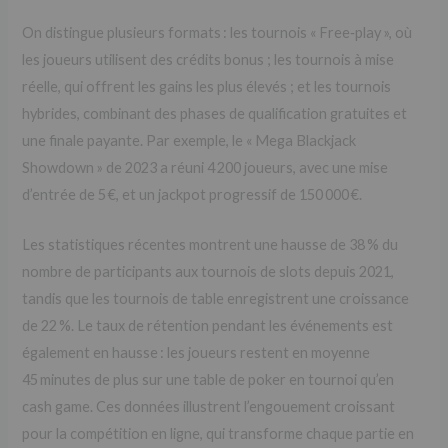
On distingue plusieurs formats : les tournois « Free‑play », où
les joueurs utilisent des crédits bonus ; les tournois à mise
réelle, qui offrent les gains les plus élevés ; et les tournois
hybrides, combinant des phases de qualification gratuites et
une finale payante. Par exemple, le « Mega Blackjack
Showdown » de 2023 a réuni 4 200 joueurs, avec une mise
d’entrée de 5 €, et un jackpot progressif de 150 000 €.
Les statistiques récentes montrent une hausse de 38 % du
nombre de participants aux tournois de slots depuis 2021,
tandis que les tournois de table enregistrent une croissance
de 22 %. Le taux de rétention pendant les événements est
également en hausse : les joueurs restent en moyenne
45 minutes de plus sur une table de poker en tournoi qu’en
cash game. Ces données illustrent l’engouement croissant
pour la compétition en ligne, qui transforme chaque partie en