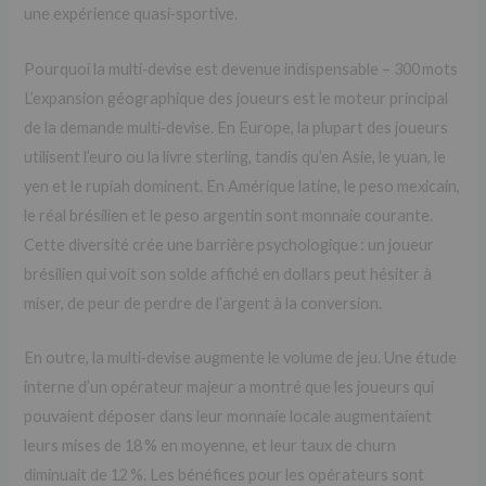
une expérience quasi‑sportive.
Pourquoi la multi‑devise est devenue indispensable – 300 mots
L’expansion géographique des joueurs est le moteur principal
de la demande multi‑devise. En Europe, la plupart des joueurs
utilisent l’euro ou la livre sterling, tandis qu’en Asie, le yuan, le
yen et le rupiah dominent. En Amérique latine, le peso mexicain,
le réal brésilien et le peso argentin sont monnaie courante.
Cette diversité crée une barrière psychologique : un joueur
brésilien qui voit son solde affiché en dollars peut hésiter à
miser, de peur de perdre de l’argent à la conversion.
En outre, la multi‑devise augmente le volume de jeu. Une étude
interne d’un opérateur majeur a montré que les joueurs qui
pouvaient déposer dans leur monnaie locale augmentaient
leurs mises de 18 % en moyenne, et leur taux de churn
diminuait de 12 %. Les bénéfices pour les opérateurs sont