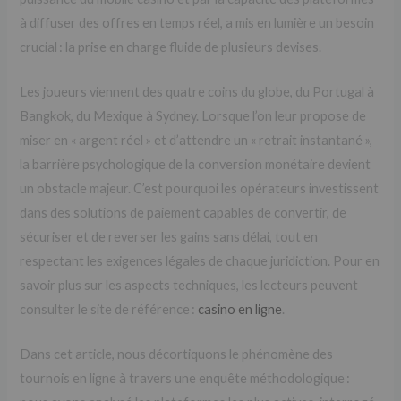
à diffuser des offres en temps réel, a mis en lumière un besoin
crucial : la prise en charge fluide de plusieurs devises.
Les joueurs viennent des quatre coins du globe, du Portugal à
Bangkok, du Mexique à Sydney. Lorsque l’on leur propose de
miser en « argent réel » et d’attendre un « retrait instantané »,
la barrière psychologique de la conversion monétaire devient
un obstacle majeur. C’est pourquoi les opérateurs investissent
dans des solutions de paiement capables de convertir, de
sécuriser et de reverser les gains sans délai, tout en
respectant les exigences légales de chaque juridiction. Pour en
savoir plus sur les aspects techniques, les lecteurs peuvent
consulter le site de référence :
casino en ligne
.
Dans cet article, nous décortiquons le phénomène des
tournois en ligne à travers une enquête méthodologique :