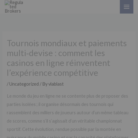
Skip
to
content
Tournois mondiaux et paiements
multi‑devise : comment les
casinos en ligne réinventent
l’expérience compétitive
/
Uncategorized
/ By
vlablast
Le monde du jeu en ligne ne se contente plus de proposer des
parties isolées ; il organise désormais des tournois qui
rassemblent des milliers de joueurs autour d’un même tableau
de scores, comme s’il s’agissait d’un véritable championnat
sportif. Cette évolution, rendue possible par la montée en
puissance du mobile casino et par la capacité des plateformes