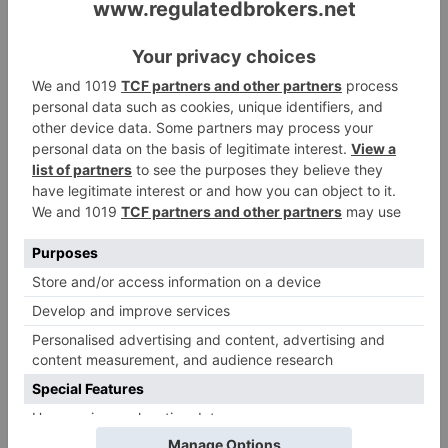
Cette méthode a un impact direct sur la perception du joueur.
Un tournoi de slots organisé en euros mais ouvert aux joueurs
canadiens a constaté une hausse de 15 % du taux de
satisfaction lorsqu’un taux bloqué était appliqué, car les
participants ne craignaient plus de voir leurs gains réduits par
une conversion défavorable.
Cependant, le verrouillage de taux augmente la charge de
travail du backend, qui doit gérer des milliers de verrous
simultanément. Les solutions de mise en cache distribué,
comme Redis, permettent de stocker temporairement les taux
et de les libérer dès que le pari est clôturé, limitant ainsi
l’impact sur la latence.
Étude de cas : le « World Slots Championship » 2024 – 260 mots
Le « World Slots Championship » 2024 a rassemblé 12 450
participants provenant de 78 pays, avec un prize‑pool de 3