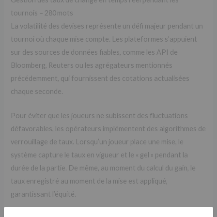
tournois – 280 mots
La volatilité des devises représente un défi majeur pendant un
tournoi où chaque mise compte. Les plateformes s’appuient
sur des sources de données fiables, comme les API de
Bloomberg, Reuters ou les agrégateurs mentionnés
précédemment, qui fournissent des cotations actualisées
chaque seconde.
Pour éviter que les joueurs ne subissent des fluctuations
défavorables, les opérateurs implémentent des algorithmes de
verrouillage de taux. Lorsqu’un joueur place une mise, le
système capture le taux en vigueur et le « gel » pendant la
durée de la partie. De même, au moment du calcul du gain, le
taux enregistré au moment de la mise est appliqué,
garantissant l’équité.