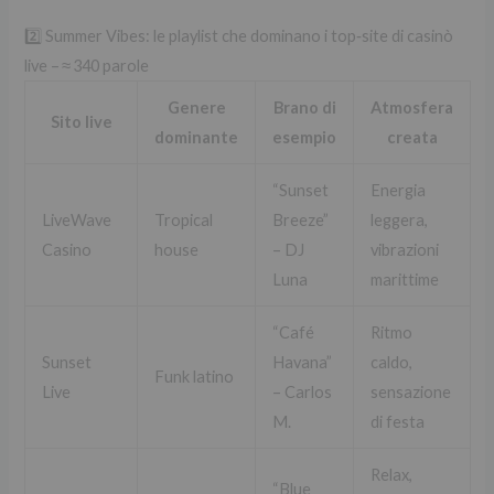
2️⃣ Summer Vibes: le playlist che dominano i top‑site di casinò
live – ≈ 340 parole
Genere
Brano di
Atmosfera
Sito live
dominante
esempio
creata
“Sunset
Energia
LiveWave
Tropical
Breeze”
leggera,
Casino
house
– DJ
vibrazioni
Luna
marittime
“Café
Ritmo
Sunset
Havana”
caldo,
Funk latino
Live
– Carlos
sensazione
M.
di festa
Relax,
“Blue