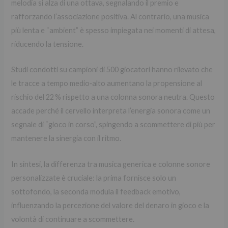
melodia si alza di una ottava, segnalando il premio e
rafforzando l’associazione positiva. Al contrario, una musica
più lenta e “ambient” è spesso impiegata nei momenti di attesa,
riducendo la tensione.
Studi condotti su campioni di 500 giocatori hanno rilevato che
le tracce a tempo medio‑alto aumentano la propensione al
rischio del 22 % rispetto a una colonna sonora neutra. Questo
accade perché il cervello interpreta l’energia sonora come un
segnale di “gioco in corso”, spingendo a scommettere di più per
mantenere la sinergia con il ritmo.
In sintesi, la differenza tra musica generica e colonne sonore
personalizzate è cruciale: la prima fornisce solo un
sottofondo, la seconda modula il feedback emotivo,
influenzando la percezione del valore del denaro in gioco e la
volontà di continuare a scommettere.