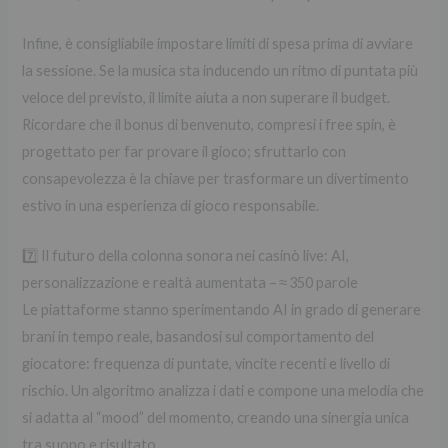
Infine, è consigliabile impostare limiti di spesa prima di avviare
la sessione. Se la musica sta inducendo un ritmo di puntata più
veloce del previsto, il limite aiuta a non superare il budget.
Ricordare che il bonus di benvenuto, compresi i free spin, è
progettato per far provare il gioco; sfruttarlo con
consapevolezza è la chiave per trasformare un divertimento
estivo in una esperienza di gioco responsabile.
7️⃣ Il futuro della colonna sonora nei casinò live: AI,
personalizzazione e realtà aumentata – ≈ 350 parole
Le piattaforme stanno sperimentando AI in grado di generare
brani in tempo reale, basandosi sul comportamento del
giocatore: frequenza di puntate, vincite recenti e livello di
rischio. Un algoritmo analizza i dati e compone una melodia che
si adatta al “mood” del momento, creando una sinergia unica
tra suono e risultato.