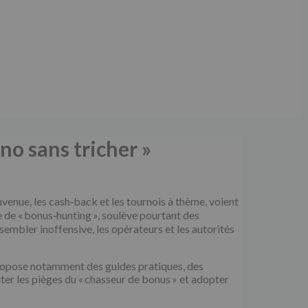
no sans tricher »
envenue, les cash‑back et les tournois à thème, voient
e de « bonus‑hunting », soulève pourtant des
sembler inoffensive, les opérateurs et les autorités
opose notamment des guides pratiques, des
iter les pièges du « chasseur de bonus » et adopter