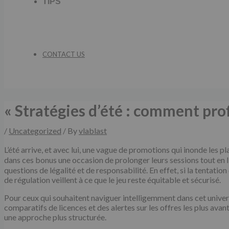
TIPS
CONTACT US
« Stratégies d’été : comment pro
/
Uncategorized
/ By
vlablast
L’été arrive, et avec lui, une vague de promotions qui inonde les pl
dans ces bonus une occasion de prolonger leurs sessions tout en li
questions de légalité et de responsabilité. En effet, si la tentat
de régulation veillent à ce que le jeu reste équitable et sécurisé.
Pour ceux qui souhaitent naviguer intelligemment dans cet univers,
comparatifs de licences et des alertes sur les offres les plus avan
une approche plus structurée.