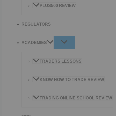
PLUS500 REVIEW
REGULATORS
ACADEMIES
TRADERS LESSONS
KNOW HOW TO TRADE REVIEW
TRADING ONLINE SCHOOL REVIEW