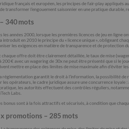
idique français et européen, les principes de fair‑play appliqués au
 de transformer l’engouement saisonnier en une pratique durable, re
 – 340 mots
 les années 2000, lorsque les premières licences de jeu en ligne on
 introduit en 2010 le principe du « licence unique », obligeant cha
ser les exigences en matière de transparence et de protection du
chaque offre doit être clairement détaillée, le taux de mise (wagerin
à 200 € avec un wagering de 30x ne peut être présenté que si le jo
ivent mettre en place des limites de mise maximale afin d’éviter les
 la réglementation garantit le droit à l’information, la possibilité de 
 les opérateurs, le cadre juridique assure une concurrence loyale :
En pratique, les autorités effectuent des contrôles réguliers, no
iTech Labs.
 bonus sont à la fois attractifs et sécurisés, à condition que chaqu
 aux promotions – 285 mots
a transparence des exigences de mise, des limites de mise et des je