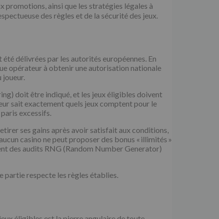
x promotions, ainsi que les stratégies légales à
spectueuse des règles et de la sécurité des jeux.
t été délivrées par les autorités européennes. En
que opérateur à obtenir une autorisation nationale
 joueur.
g) doit être indiqué, et les jeux éligibles doivent
ueur sait exactement quels jeux comptent pour le
 paris excessifs.
retirer ses gains après avoir satisfait aux conditions,
 aucun casino ne peut proposer des bonus « illimités »
tamment des audits RNG (Random Number Generator)
e partie respecte les règles établies.
ux éligibles est la pierre angulaire de toute