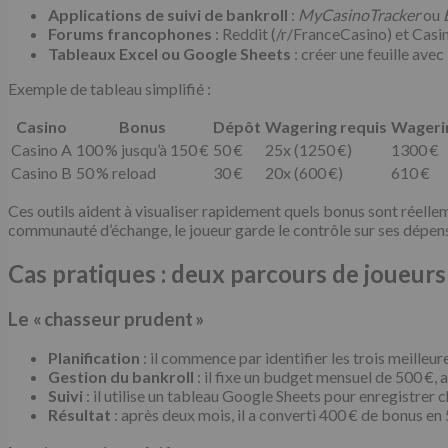
Applications de suivi de bankroll
:
MyCasinoTracker
ou
Forums francophones
: Reddit (/r/FranceCasino) et Casino
Tableaux Excel ou Google Sheets
: créer une feuille ave
Exemple de tableau simplifié :
Casino
Bonus
Dépôt
Wagering requis
Wageri
Casino A
100 % jusqu’à 150 €
50 €
25x (1250 €)
1300 €
Casino B
50 % reload
30 €
20x (600 €)
610 €
Ces outils aident à visualiser rapidement quels bonus sont réelle
communauté d’échange, le joueur garde le contrôle sur ses dépens
Cas pratiques : deux parcours de joueur
Le « chasseur prudent »
Planification
: il commence par identifier les trois meilleu
Gestion du bankroll
: il fixe un budget mensuel de 500 €, 
Suivi
: il utilise un tableau Google Sheets pour enregistrer 
Résultat
: après deux mois, il a converti 400 € de bonus en 