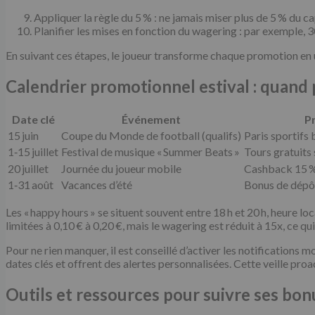
Appliquer la règle du 5 % : ne jamais miser plus de 5 % du cap
Planifier les mises en fonction du wagering : par exemple, 
En suivant ces étapes, le joueur transforme chaque promotion en 
Calendrier promotionnel estival : quand 
Date clé
Événement
P
15 juin
Coupe du Monde de football (qualifs)
Paris sportifs
1‑15 juillet
Festival de musique « Summer Beats »
Tours gratuits 
20 juillet
Journée du joueur mobile
Cashback 15 % 
1‑31 août
Vacances d’été
Bonus de dépô
Les « happy hours » se situent souvent entre 18 h et 20 h, heure loc
limitées à 0,10 € à 0,20 €, mais le wagering est réduit à 15x, ce qui
Pour ne rien manquer, il est conseillé d’activer les notifications
dates clés et offrent des alertes personnalisées. Cette veille pr
Outils et ressources pour suivre ses bon