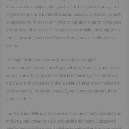
le vincite. Ad esempio, per i giochi di slot, è spesso consigliato
di gestire il proprio bankroll in modo oculato. Giocatori esperti
suggeriscono di non scommettere mai più di quanto ci si possa
permettere di perdere. “Ho imparato a stabilire un budget e a
non superarlo,” racconta
Marco R.
, un giocatore abituale su
Stake.
Per i giochi da tavolo come il poker, la strategia è
fondamentale. Conoscere le probabilità, le mani di partenza e
le tecniche di bluff possono fare la differenza. “Ho iniziato a
studiare le strategie del poker e i miei risultati sono migliorati
notevolmente,” condivide
Lucia T.
, che gioca regolarmente a
poker stake.
Inoltre, l’uso delle promozioni e dei bonus offerti da Stake può
influire positivamente sulle probabilità di vincita. Utilizzare il
codice bonus stake
e altri codici promozionali può aumentare il