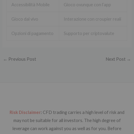
Accessibilità Mobile
Gioco ovunque con l’app
Gioco dal vivo
Interazione con croupier reali
Opzioni di pagamento
Supporto per criptovalute
←
Previous Post
Next Post
→
Risk Disclaimer
:
CFD trading carries a high level of risk and
may not be suitable for all investors. The high degree of
leverage can work against you as well as for you. Before