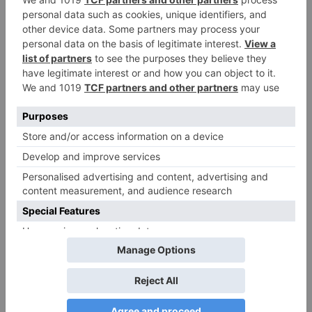
impostare dei limiti, mi ha aiutato a essere più consapevole del
mio gioco,” conclude
Martina C.
.
Testimonianze di giocatori: esperienze su Stake e il loro
impatto
Le esperienze dei giocatori possono fornire un quadro chiaro
di ciò che Stake ha da offrire. Molti utenti apprezzano la
varietà di giochi disponibili. “Adoro la selezione di giochi, ci
sono sempre nuove slot da provare,” dice
Tommaso Q.
. Questo
riflette una delle principali attrattive di Stake, che si impegna a
rimanere aggiornato con le ultime tendenze del settore
igaming.
Inoltre, i bonus e le promozioni sono frequentemente lodati
dai giocatori. “I bonus di Stake sono tra i migliori che abbia mai
visto, e mi danno sempre la possibilità di esplorare nuovi
giochi,” afferma
Laura F.
. Questo è un ottimo esempio di come