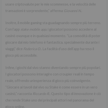
usare criptovalute per le mie scommesse, e la velocità delle
transazioni è sorprendente,” afferma
Giovanni N.
.
Inoltre, il mobile gaming sta guadagnando sempre più terreno.
Con l’app
stake mobile app
, i giocatori possono accedere al
casinò ovunque e in qualsiasi momento. “La comodità di poter
giocare dal mio telefono è fantastica, specialmente durante i
viaggi,” dice
Federica O.
. La facilità d’uso dell’app ha reso il
gioco più accessibile.
Infine, i giochi dal vivo stanno diventando sempre più popolari.
I giocatori possono interagire con croupier reali in tempo
reale, offrendo un’esperienza di gioco più coinvolgente.
“Giocare ai tavoli dal vivo su Stake è come essere in un vero
casinò,” racconta
Riccardo R.
. Questo tipo di innovazione è ciò
che rende Stake uno dei principali attori nel panorama del
gioco online.