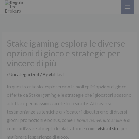
Skip
to
content
Stake igaming esplora le diverse
opzioni di gioco e strategie per
vincere di più
/
Uncategorized
/ By
vlablast
In questo articolo, esploreremo le molteplici opzioni di gioco
offerte da Stake igaming e le strategie che i giocatori possono
adottare per massimizzare le loro vincite. Attraverso
testimonianze autentiche di giocatori, discuteremo di diversi
giochi, promozioni e bonus, come il
bonus benvenuto stake
, e di
come utilizzare al meglio le piattaforme come
visita il sito
per
migliorare l’esperienza di gioco.