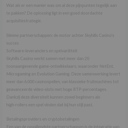
Wat als er een manier was om al deze pijnpunten tegelijk aan
te pakken? De oplossing ligt in een goed doordachte
acquisitiestrategie.
Slimme partnerschappen: de motor achter Skyhills Casino’s
succes
Software‑leveranciers en spelvariëteit
Skyhills Casino werkt samen met meer dan 20
toonaangevende game‑ontwikkelaars, waaronder NetEnt,
Microgaming en Evolution Gaming. Deze samenwerking levert
meer dan 6.000 casinospellen, van klassieke fruitmachines tot
geavanceerde video‑slots met hoge RTP‑percentages.
Dankzij deze diversiteit kunnen zowel beginners als
high‑rollers een spel vinden dat bij hun stijl past.
Betalingsproviders en cryptobetalingen
Een van de opvallendste partnerschappen is de integratie van