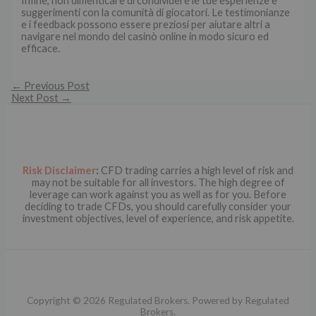
Infine, non dimenticare di condividere le tue esperienze e
suggerimenti con la comunità di giocatori. Le testimonianze
e i feedback possono essere preziosi per aiutare altri a
navigare nel mondo del casinò online in modo sicuro ed
efficace.
←
Previous Post
Next Post
→
Risk Disclaimer
:
CFD trading carries a high level of risk and
may not be suitable for all investors. The high degree of
leverage can work against you as well as for you. Before
deciding to trade CFDs, you should carefully consider your
investment objectives, level of experience, and risk appetite.
Copyright © 2026 Regulated Brokers. Powered by Regulated
Brokers.