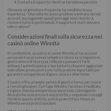
Contatta il supporto clienti se il problema persiste.
Giovanni, un giocatore frequente, ha condiviso la sua
esperienza: “Una volta ho avuto problemi a entrare nel mio
account, ma seguendo questi passaggi sono riuscito a
risolvere tutto in pochi minuti. Il supporto è stato davvero
utile e veloce!”
Considerazioni finali sulla sicurezza nel
casinò online Winnita
In conclusione,
accedere al casinò Winnita al tuo account
personale
è un processo semplice e sicuro se si seguono le
giuste misure di sicurezza. Utilizzare password forti,
attivare l’autenticazione a due fattori e rimanere aggiornati
sulle ultime promozioni sono tutte pratiche importanti per
garantire un’esperienza di gioco sicura e divertente.
Il casinò offre un’ampia varietà di giochi e bonus per i nuovi
e i vecchi giocatori. Con l’app Winnita, l’accesso è facilitato
e il gioco diventa un’esperienza ancora più coinvolgente.
Ricorda che la sicurezza è una priorità, e seguendo i consigli
forniti in questo articolo, potrai goderti il tuo tempo su
Winnita senza preoccupazioni.