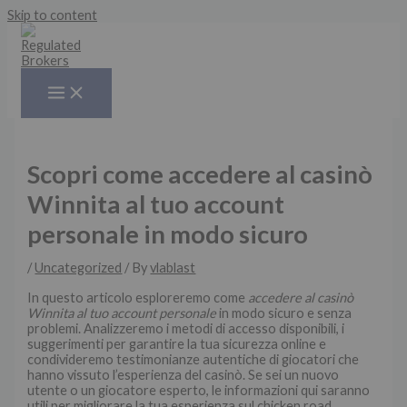
Skip to content
Scopri come accedere al casinò
Winnita al tuo account
personale in modo sicuro
/
Uncategorized
/ By
vlablast
In questo articolo esploreremo come
accedere al casinò
Winnita al tuo account personale
in modo sicuro e senza
problemi. Analizzeremo i metodi di accesso disponibili, i
suggerimenti per garantire la tua sicurezza online e
condivideremo testimonianze autentiche di giocatori che
hanno vissuto l’esperienza del casinò. Se sei un nuovo
utente o un giocatore esperto, le informazioni qui saranno
utili per migliorare la tua esperienza sul
chicken road