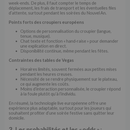
week‑ends. De plus, il faut compter le temps de
déplacement, les frais de transport et les éventuelles files
d’attente, surtout pendant les soirées du Nouvel An.
Points forts des croupiers européens
Options de personnalisation du croupier (langue,
tenue, musique).
Chat texte et fonction « hand‑raise » pour demander
une explication en direct.
Disponibilité continue, même pendant les fêtes.
Contraintes des tables de Vegas
Horaires limités, souvent fermées aux petites mises
pendant les heures creuses.
Nécessité de se rendre physiquement sur le plateau,
ce qui augmente les coûts.
Moins d’interaction personnalisée, le croupier répond
à la foule plutôt qu’à l’individu.
En résumé, la technologie live européenne offre une
expérience plus adaptable, surtout pour les joueurs qui
souhaitent profiter d’une soirée festive sans quitter leur
domicile.
3. Les probabilités et les « odds » :