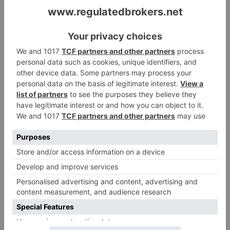
Sur une soirée de Nouvel An, où l’on joue plusieurs petites
mises, la différence s’accumule rapidement. Un joueur qui
place 20 tours de 10 € verra une perte attendue de 28 € en
Europe contre 94 € à Vegas.
Les plateformes européennes offrent aussi des variantes
comme la « French Roulette » avec la mise « Voisins du zéro »,
qui permet de couvrir plusieurs numéros adjacents et
d’optimiser les chances de gain grâce à des paris à faible
variance.
En définitive, la combinaison d’un seul zéro, des règles de
partage et d’une transparence réglementaire donne aux
joueurs européens un avantage net, surtout lorsqu’ils
cherchent à profiter d’une soirée de jeu responsable.
4. L’expérience utilisateur et les bonus
de Nouvel An – 290 mots
Les sites européens rivalisent d’ingéniosité pour attirer les
joueurs pendant les fêtes. En 2024, plusieurs plateformes
ont lancé des packs « Nouvel An » incluant :
Un bonus de dépôt de 100 % jusqu’à 500 €, valable
uniquement entre le 28 décembre et le 3 janvier.