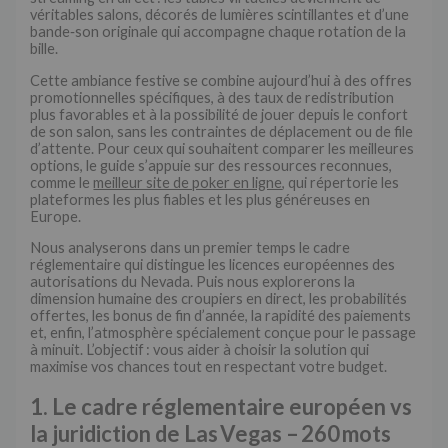
véritables salons, décorés de lumières scintillantes et d’une
bande‑son originale qui accompagne chaque rotation de la
bille.
Cette ambiance festive se combine aujourd’hui à des offres
promotionnelles spécifiques, à des taux de redistribution
plus favorables et à la possibilité de jouer depuis le confort
de son salon, sans les contraintes de déplacement ou de file
d’attente. Pour ceux qui souhaitent comparer les meilleures
options, le guide s’appuie sur des ressources reconnues,
comme le
meilleur site de poker en ligne
, qui répertorie les
plateformes les plus fiables et les plus généreuses en
Europe.
Nous analyserons dans un premier temps le cadre
réglementaire qui distingue les licences européennes des
autorisations du Nevada. Puis nous explorerons la
dimension humaine des croupiers en direct, les probabilités
offertes, les bonus de fin d’année, la rapidité des paiements
et, enfin, l’atmosphère spécialement conçue pour le passage
à minuit. L’objectif : vous aider à choisir la solution qui
maximise vos chances tout en respectant votre budget.
1. Le cadre réglementaire européen vs
la juridiction de Las Vegas – 260 mots