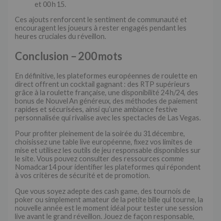
et 00 h 15.
Ces ajouts renforcent le sentiment de communauté et
encouragent les joueurs à rester engagés pendant les
heures cruciales du réveillon.
Conclusion – 200 mots
En définitive, les plateformes européennes de roulette en
direct offrent un cocktail gagnant : des RTP supérieurs
grâce à la roulette française, une disponibilité 24 h/24, des
bonus de Nouvel An généreux, des méthodes de paiement
rapides et sécurisées, ainsi qu’une ambiance festive
personnalisée qui rivalise avec les spectacles de Las Vegas.
Pour profiter pleinement de la soirée du 31 décembre,
choisissez une table live européenne, fixez vos limites de
mise et utilisez les outils de jeu responsable disponibles sur
le site. Vous pouvez consulter des ressources comme
Nomadcar14 pour identifier les plateformes qui répondent
à vos critères de sécurité et de promotion.
Que vous soyez adepte des cash game, des tournois de
poker ou simplement amateur de la petite bille qui tourne, la
nouvelle année est le moment idéal pour tester une session
live avant le grand réveillon. Jouez de façon responsable,