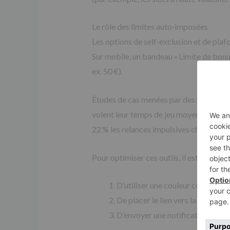
Le rôle des limites auto‑imposées
Les options de self‑exclusion et de pla
Sur mobile, un bandeau « Limite de bonus
ex. 50 €).
Études de cas menées par des plateform
voient leur temps de jeu moyen diminuer
22 % les relances impulsives chez les jo
Pour optimiser ces outils, il est recomm
D’utiliser une couleur contrastée
De placer le lien vers la page de
D’envoyer une notification push 