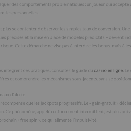
squer des comportements problématiques : un joueur qui accepte c
limites personnelles.
 plus se contenter d’observer les simples taux de conversion. Une le
ues précises et la mise en place de modèles prédictifs – devient in
u à risque. Cette démarche ne vise pas à interdire les bonus, mais à l
 intègrent ces pratiques, consultez le guide du
casino en ligne
. Le
ffres et comprendre les mécanismes sous‑jacents, sans se positio
naux d’alerte
 récompense que les jackpots progressifs. Le « gain‑gratuit » décl
ion. Ce phénomène, appelé renforcement intermittent, est plus puis
prochain « free spin », ce qui alimente l’impulsivité.