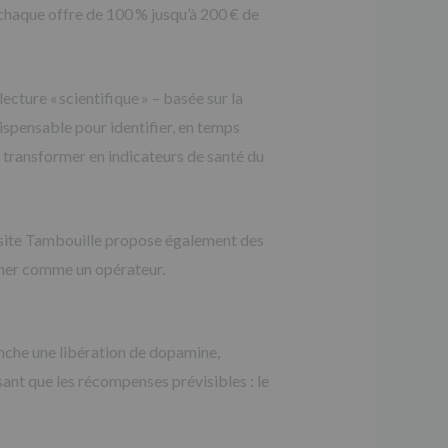
haque offre de 100 % jusqu’à 200 € de
cture « scientifique » – basée sur la
dispensable pour identifier, en temps
es transformer en indicateurs de santé du
 site Tambouille propose également des
nner comme un opérateur.
enche une libération de dopamine,
sant que les récompenses prévisibles : le