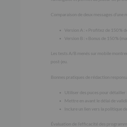
Comparaison de deux messages d’une m
Version A : « Profitez de 150 % de
Version B : « Bonus de 150 % (max
Les tests A/B menés sur mobile montrent
post‑jeu.
Bonnes pratiques de rédaction responsa
Utiliser des puces pour détailler 
Mettre en avant le délai de validit
Inclure un lien vers la politique 
Évaluation de l’efficacité des programm