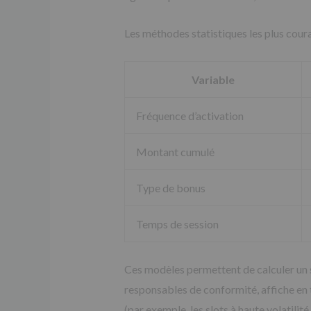
Les méthodes statistiques les plus coura
Variable
Fréquence d’activation
Montant cumulé
Type de bonus
Temps de session
Ces modèles permettent de calculer un s
responsables de conformité, affiche en te
(par exemple, les slots à haute volatili