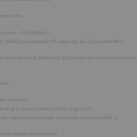
ême offre :
 bonus – offre limitée ! »
. 150 €), mise minimale 5 €, wagering 35x. Disponible 48 h. »
 que la version B diminue de 12 % le taux de réclamation impulsiv
ble :
les conditions.
é en gras (sans toutefois utiliser de gras ici).
de jeu responsable (ex. page Tambouille « responsabilité »).
es de soutien liés aux bonus