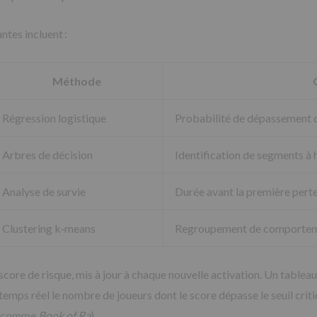
ntes incluent :
Méthode
Régression logistique
Probabilité de dépassement de
Arbres de décision
Identification de segments à 
Analyse de survie
Durée avant la première perte
Clustering k‑means
Regroupement de comporteme
core de risque, mis à jour à chaque nouvelle activation. Un tableau
mps réel le nombre de joueurs dont le score dépasse le seuil critiqu
té comme
Book of Ra
).