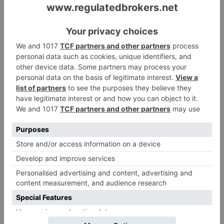
En bref, la simple présence d’un mot « gratuit » suffit à
déclencher un processus mental qui favorise la prise de risque,
d’où l’importance de lire attentivement les termes avant de se
laisser séduire.
4. Le rôle du « timing » dans les films vs. le timing des offres
réelles
Dans
Casino Royale
, le protagoniste reçoit un « bonus de
mise » juste avant le climax du tournoi, créant un moment de
suspense où le public retient son souffle. Ce timing
scénaristique sert l’intrigue : le bonus apparaît exactement
quand le personnage a besoin d’un coup de pouce.
En ligne, les promotions sont planifiées selon des cycles
marketing : lancement de nouveaux jeux, événements sportifs,
fêtes nationales, ou « bonus flash » d’une durée de 24 h. Le