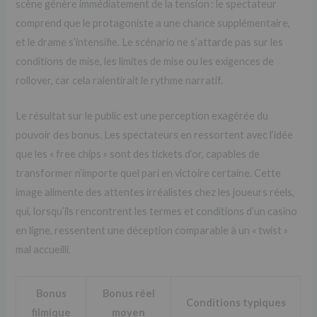
scène génère immédiatement de la tension : le spectateur
comprend que le protagoniste a une chance supplémentaire,
et le drame s’intensifie. Le scénario ne s’attarde pas sur les
conditions de mise, les limites de mise ou les exigences de
rollover, car cela ralentirait le rythme narratif.
Le résultat sur le public est une perception exagérée du
pouvoir des bonus. Les spectateurs en ressortent avec l’idée
que les « free chips » sont des tickets d’or, capables de
transformer n’importe quel pari en victoire certaine. Cette
image alimente des attentes irréalistes chez les joueurs réels,
qui, lorsqu’ils rencontrent les termes et conditions d’un casino
en ligne, ressentent une déception comparable à un « twist »
mal accueilli.
Bonus
Bonus réel
Conditions typiques
filmique
moyen