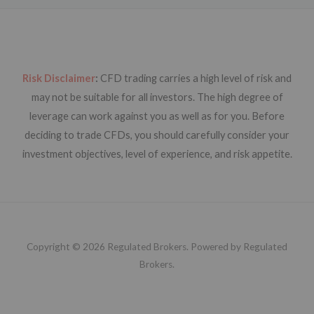
Risk Disclaimer
:
CFD trading carries a high level of risk and
may not be suitable for all investors. The high degree of
leverage can work against you as well as for you. Before
deciding to trade CFDs, you should carefully consider your
investment objectives, level of experience, and risk appetite.
Copyright © 2026 Regulated Brokers. Powered by Regulated
Brokers.