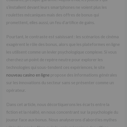
s’installent devant leurs smartphones ne voient plus les
roulettes mécaniques mais des offres de bonus qui
promettent, elles aussi, un feu d’artifice de gains.
Pourtant, le contraste est saisissant : les scénarios de cinéma
exagèrent le rôle des bonus, alors que les plateformes en ligne
les utilisent comme un levier psychologique complexe. Si vous
cherchez un point de repère neutre pour explorer les
technologies qui sous-tendent ces expériences, le site
nouveau casino en ligne
propose des informations générales
sur les innovations du secteur sans se présenter comme un
opérateur.
Dans cet article, nous décortiquerons les écarts entre la
fiction et la réalité, en nous concentrant sur la psychologie du
joueur face aux bonus. Nous analyserons d’abord les mythes