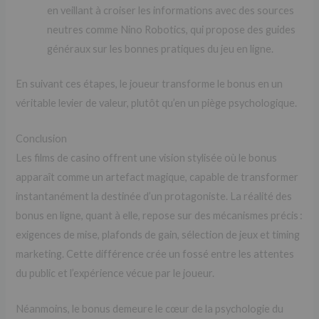
en veillant à croiser les informations avec des sources
neutres comme Nino Robotics, qui propose des guides
généraux sur les bonnes pratiques du jeu en ligne.
En suivant ces étapes, le joueur transforme le bonus en un
véritable levier de valeur, plutôt qu’en un piège psychologique.
Conclusion
Les films de casino offrent une vision stylisée où le bonus
apparaît comme un artefact magique, capable de transformer
instantanément la destinée d’un protagoniste. La réalité des
bonus en ligne, quant à elle, repose sur des mécanismes précis :
exigences de mise, plafonds de gain, sélection de jeux et timing
marketing. Cette différence crée un fossé entre les attentes
du public et l’expérience vécue par le joueur.
Néanmoins, le bonus demeure le cœur de la psychologie du