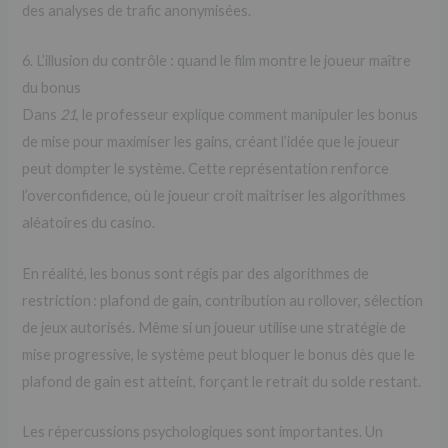
des analyses de trafic anonymisées.
6. L’illusion du contrôle : quand le film montre le joueur maître
du bonus
Dans
21
, le professeur explique comment manipuler les bonus
de mise pour maximiser les gains, créant l’idée que le joueur
peut dompter le système. Cette représentation renforce
l’overconfidence, où le joueur croit maîtriser les algorithmes
aléatoires du casino.
En réalité, les bonus sont régis par des algorithmes de
restriction : plafond de gain, contribution au rollover, sélection
de jeux autorisés. Même si un joueur utilise une stratégie de
mise progressive, le système peut bloquer le bonus dès que le
plafond de gain est atteint, forçant le retrait du solde restant.
Les répercussions psychologiques sont importantes. Un