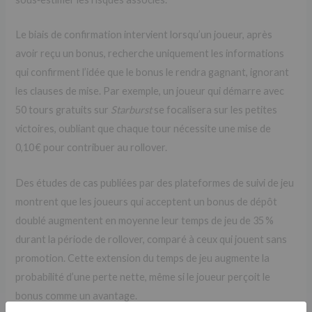
Le biais de confirmation intervient lorsqu’un joueur, après
avoir reçu un bonus, recherche uniquement les informations
qui confirment l’idée que le bonus le rendra gagnant, ignorant
les clauses de mise. Par exemple, un joueur qui démarre avec
50 tours gratuits sur
Starburst
se focalisera sur les petites
victoires, oubliant que chaque tour nécessite une mise de
0,10 € pour contribuer au rollover.
Des études de cas publiées par des plateformes de suivi de jeu
montrent que les joueurs qui acceptent un bonus de dépôt
doublé augmentent en moyenne leur temps de jeu de 35 %
durant la période de rollover, comparé à ceux qui jouent sans
promotion. Cette extension du temps de jeu augmente la
probabilité d’une perte nette, même si le joueur perçoit le
bonus comme un avantage.