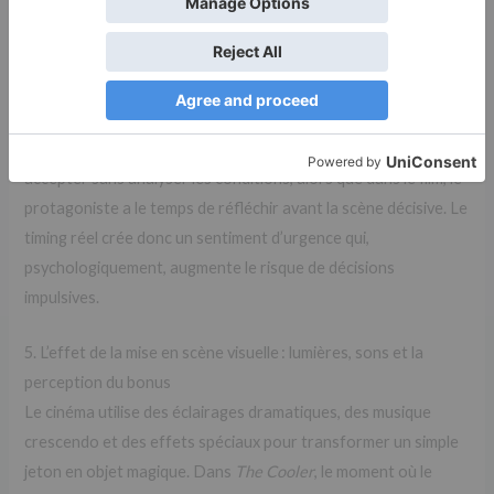
calendrier réel peut être prévisible ; par exemple, le 1er janvier,
de nombreux casinos offrent un « welcome bonus 150 % » pour
attirer les résolutions de jeu.
Ces différences influencent la prise de décision. Un joueur qui
voit une offre « flash » à 02 h du matin peut se sentir pressé et
accepter sans analyser les conditions, alors que dans le film, le
protagoniste a le temps de réfléchir avant la scène décisive. Le
timing réel crée donc un sentiment d’urgence qui,
psychologiquement, augmente le risque de décisions
impulsives.
5. L’effet de la mise en scène visuelle : lumières, sons et la
perception du bonus
Le cinéma utilise des éclairages dramatiques, des musique
crescendo et des effets spéciaux pour transformer un simple
jeton en objet magique. Dans
The Cooler
, le moment où le