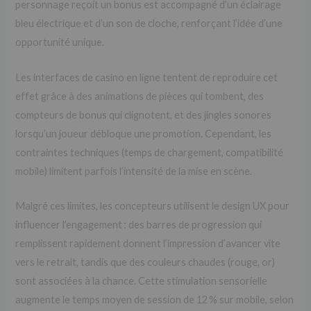
personnage reçoit un bonus est accompagné d’un éclairage
bleu électrique et d’un son de cloche, renforçant l’idée d’une
opportunité unique.
Les interfaces de casino en ligne tentent de reproduire cet
effet grâce à des animations de pièces qui tombent, des
compteurs de bonus qui clignotent, et des jingles sonores
lorsqu’un joueur débloque une promotion. Cependant, les
contraintes techniques (temps de chargement, compatibilité
mobile) limitent parfois l’intensité de la mise en scène.
Malgré ces limites, les concepteurs utilisent le design UX pour
influencer l’engagement : des barres de progression qui
remplissent rapidement donnent l’impression d’avancer vite
vers le retrait, tandis que des couleurs chaudes (rouge, or)
sont associées à la chance. Cette stimulation sensorielle
augmente le temps moyen de session de 12 % sur mobile, selon