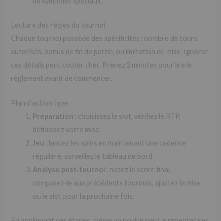
de symboles spéciaux.
Lecture des règles du tournoi
Chaque tournoi possède des spécificités : nombre de tours
autorisés, bonus de fin de partie, ou limitation de mise. Ignorer
ces détails peut coûter cher. Prenez 2 minutes pour lire le
règlement avant de commencer.
Plan d’action type
Préparation
: choisissez le slot, vérifiez le RTP,
définissez votre mise.
Jeu
: lancez les spins en maintenant une cadence
régulière, surveillez le tableau de bord.
Analyse post‑tournoi
: notez le score final,
comparez‑le aux précédents tournois, ajustez la mise
ou le slot pour la prochaine fois.
En appliquant ces étapes, même un novice peut augmenter ses