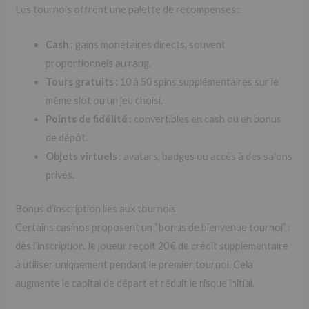
Les tournois offrent une palette de récompenses :
Cash
: gains monétaires directs, souvent
proportionnels au rang.
Tours gratuits
: 10 à 50 spins supplémentaires sur le
même slot ou un jeu choisi.
Points de fidélité
: convertibles en cash ou en bonus
de dépôt.
Objets virtuels
: avatars, badges ou accès à des salons
privés.
Bonus d’inscription liés aux tournois
Certains casinos proposent un “bonus de bienvenue tournoi” :
dès l’inscription, le joueur reçoit 20 € de crédit supplémentaire
à utiliser uniquement pendant le premier tournoi. Cela
augmente le capital de départ et réduit le risque initial.