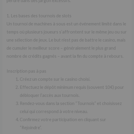
perdre dans des jargon excessifs.
1. Les bases des tournois de slots
Un tournoi de machines à sous est un événement limité dans le
temps où plusieurs joueurs s’affrontent sur le même jeu ou sur
une sélection de jeux. Le but n’est pas de battre le casino, mais
de cumuler le meilleur score – généralement le plus grand
nombre de crédits gagnés – avant la fin du compte à rebours.
Inscription pas à pas
Créez un compte sur le casino choisi.
Effectuez le dépôt minimum requis (souvent 10 €) pour
débloquer l’accès aux tournois.
Rendez‑vous dans la section “Tournois” et choisissez
celui qui correspond à votre niveau.
Confirmez votre participation en cliquant sur
“Rejoindre”.