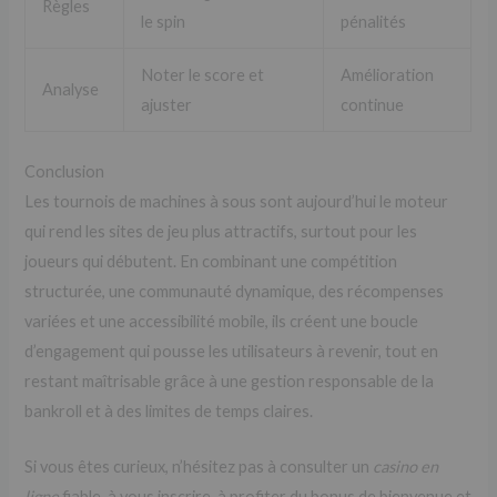
Règles
le spin
pénalités
Noter le score et
Amélioration
Analyse
ajuster
continue
Conclusion
Les tournois de machines à sous sont aujourd’hui le moteur
qui rend les sites de jeu plus attractifs, surtout pour les
joueurs qui débutent. En combinant une compétition
structurée, une communauté dynamique, des récompenses
variées et une accessibilité mobile, ils créent une boucle
d’engagement qui pousse les utilisateurs à revenir, tout en
restant maîtrisable grâce à une gestion responsable de la
bankroll et à des limites de temps claires.
Si vous êtes curieux, n’hésitez pas à consulter un
casino en
ligne
fiable, à vous inscrire, à profiter du bonus de bienvenue et