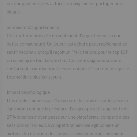
encouragements, des astuces ou simplement partager une
blague.
Sentiment d’appartenance
Cette interaction crée un sentiment d’appartenance à une
petite communauté. Un joueur qui débute peut rapidement se
sentir reconnu lorsqu’il reçoit un “félicitations pour le top 10 !”
ou un emoji de feu dans le chat. Ces petits signaux sociaux
renforcent la motivation à rester connecté, surtout lorsque le
tournoi dure plusieurs jours.
Impact psychologique
Des études menées par l’Université de Londres sur les jeux en
ligne montrent que la présence d’un groupe actif augmente de
27 % le temps moyen passé sur une plateforme, comparé à des
sessions solitaires. La compétition amicale agit comme un
moteur de rétention : les joueurs reviennent non seulement