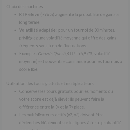
Choix des machines
RTP élevé
(≥ 96 %) augmente la probabilité de gains à
long terme.
Volatilité adaptée
: pour un tournoi de 30 minutes,
privilégiez une volatilité moyenne qui offre des gains
fréquents sans trop de fluctuations.
Exemple :
Gonzo’s Quest
(RTP = 95,97 %, volatilité
moyenne) est souvent recommandé pour les tournois à
score fixe.
Utilisation des tours gratuits et multiplicateurs
Conservez les tours gratuits pour les moments où
votre score est déjà élevé ; ils peuvent faire la
différence entre la 3ᵉ et la 7ᵉ place.
Les multiplicateurs actifs (x2, x3) doivent être
déclenchés idéalement sur les lignes à forte probabilité