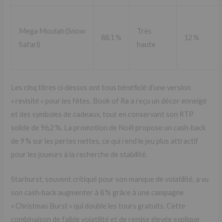
Mega Moolah (Snow
Très
88,1 %
12 %
Safari)
haute
Les cinq titres ci‑dessus ont tous bénéficié d’une version
« revisité » pour les fêtes. Book of Ra a reçu un décor enneigé
et des symboles de cadeaux, tout en conservant son RTP
solide de 96,2 %. La promotion de Noël propose un cash‑back
de 9 % sur les pertes nettes, ce qui rend le jeu plus attractif
pour les joueurs à la recherche de stabilité.
Starburst, souvent critiqué pour son manque de volatilité, a vu
son cash‑back augmenter à 8 % grâce à une campagne
« Christmas Burst » qui double les tours gratuits. Cette
combinaison de faible volatilité et de remise élevée explique