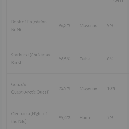
Noël )
Book of Ra (édition
96,2 %
Moyenne
9 %
Noël)
Starburst (Christmas
96,5 %
Faible
8 %
Burst)
Gonzo’s
95,9 %
Moyenne
10 %
Quest (Arctic Quest)
Cleopatra (Night of
95,4 %
Haute
7 %
the Nile)