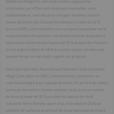
fidélité ont intégré le cash‑back comme composante
récurrente. Les offres sont devenues mensuelles, voire
hebdomadaires, avec des pourcentages variables selon le
niveau du joueur (de 5 % pour les débutants à plus de 15 %
pour les VIP). Cette évolution a eu un impact mesurable sur le
comportement des parieurs : les études internes de plusieurs
opérateurs montrent une hausse de 22 % du taux de rétention
et une augmentation de 18 % du nombre moyen de mises par
session lorsqu’un cash‑back régulier est proposé.
Deux slots pionniers illustrent parfaitement cette transition.
Mega Cash, lancé en 2007, a été le premier à proposer un
cash‑back intégré à son tableau de bord, offrant 8 % de remise
sur les pertes nettes chaque semaine. Le jeu a vu son volume
de mises grimper de 35 % pendant les saisons de Noël
suivantes. Retro Rebate, quant à lui, a introduit en 2010 un
système de cashback progressif lié à la progression du joueur