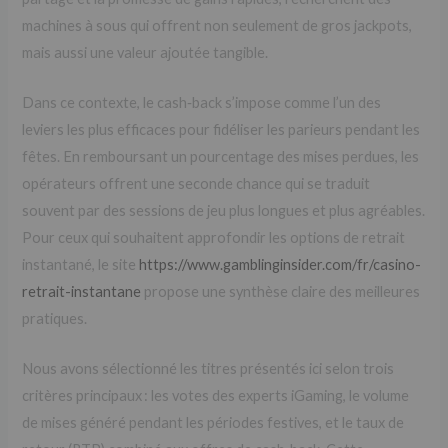
machines à sous qui offrent non seulement de gros jackpots,
mais aussi une valeur ajoutée tangible.
Dans ce contexte, le cash‑back s’impose comme l’un des
leviers les plus efficaces pour fidéliser les parieurs pendant les
fêtes. En remboursant un pourcentage des mises perdues, les
opérateurs offrent une seconde chance qui se traduit
souvent par des sessions de jeu plus longues et plus agréables.
Pour ceux qui souhaitent approfondir les options de retrait
instantané, le site
https://www.gamblinginsider.com/fr/casino-
retrait-instantane
propose une synthèse claire des meilleures
pratiques.
Nous avons sélectionné les titres présentés ici selon trois
critères principaux : les votes des experts iGaming, le volume
de mises généré pendant les périodes festives, et le taux de