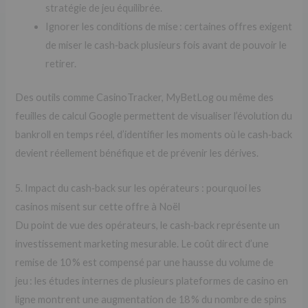
stratégie de jeu équilibrée.
Ignorer les conditions de mise : certaines offres exigent
de miser le cash‑back plusieurs fois avant de pouvoir le
retirer.
Des outils comme CasinoTracker, MyBetLog ou même des
feuilles de calcul Google permettent de visualiser l’évolution du
bankroll en temps réel, d’identifier les moments où le cash‑back
devient réellement bénéfique et de prévenir les dérives.
5. Impact du cash‑back sur les opérateurs : pourquoi les
casinos misent sur cette offre à Noël
Du point de vue des opérateurs, le cash‑back représente un
investissement marketing mesurable. Le coût direct d’une
remise de 10 % est compensé par une hausse du volume de
jeu : les études internes de plusieurs plateformes de casino en
ligne montrent une augmentation de 18 % du nombre de spins