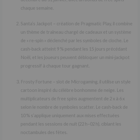
chaque semaine.
Santa’s Jackpot – création de Pragmatic Play, il combine
un thème de traîneau chargé de cadeaux et un système
de « re‑spin » déclenché par les symboles de cloche. Le
cash‑back atteint 9 % pendant les 15 jours précédant
Noël, et les joueurs peuvent débloquer un mini‑jackpot
progressif à chaque tour gagnant.
Frosty Fortune – slot de Microgaming, il utilise un style
cartoon inspiré du célèbre bonhomme de neige. Les
multiplicateurs de free spins augmentent de 2 x à 6 x
selon le nombre de symboles scatter. Le cash‑back de
10 % s’applique uniquement aux mises effectuées
pendant les sessions de nuit (22 h–02 h), ciblant les
noctambules des fêtes.