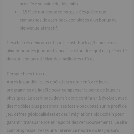
première semaine de décembre.
+15 % de nouveaux comptes créés grâce aux
campagnes de cash‑back combinées à un bonus de
bienvenue attractif.
Ces chiffres démontrent que le cash‑back agit comme un
aimant pour les joueurs français, surtout lorsqu’il est présenté
dans un comparatif clair des meilleures offres.
Perspectives futures
Après la pandémie, les opérateurs ont renforcé leurs
programmes de fidélité pour compenser la perte de joueurs
physiques. Le cash‑back devrait donc continuer à évoluer, avec
des modèles plus personnalisés (cash‑back basé sur le profil de
jeu, offres géolocalisées) et des intégrations blockchain pour
garantir transparence et rapidité des remboursements. Le site
Gamblinginsider reste une référence neutre où les joueurs