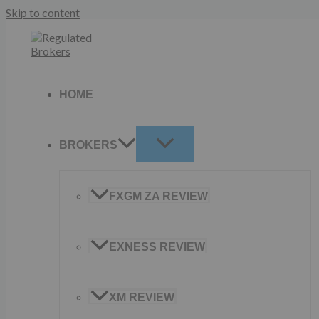
Skip to content
HOME
BROKERS
FXGM ZA REVIEW
EXNESS REVIEW
XM REVIEW