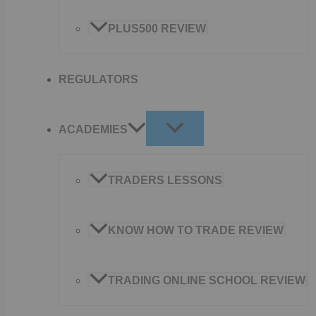
PLUS500 REVIEW
REGULATORS
ACADEMIES
TRADERS LESSONS
KNOW HOW TO TRADE REVIEW
TRADING ONLINE SCHOOL REVIEW