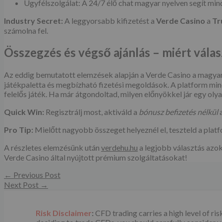
Ügyfélszolgálat: A 24/7 élő chat magyar nyelven segít min
Industry Secret:
A leggyorsabb kifizetést a
Verde Casino
a
Tr
számolna fel.
Összegzés és végső ajánlás – miért válas
Az eddig bemutatott elemzések alapján a Verde Casino a magyar
játékpaletta és megbízható fizetési megoldások. A platform mind
felelős játék. Ha már átgondoltad, milyen előnyökkel jár egy oly
Quick Win:
Regisztrálj most, aktiváld a
bónusz befizetés nélkül
a
Pro Tip:
Mielőtt nagyobb összeget helyeznél el, teszteld a pla
A részletes elemzésünk után
verdehu.hu
a legjobb választás azok
Verde Casino által nyújtott prémium szolgáltatásokat!
←
Previous Post
Next Post
→
Risk Disclaimer
:
CFD trading carries a high level of ris