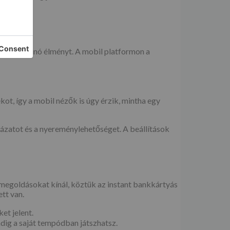
a élő kaszinó élményt. A mobil platformon a
ot, így a mobil nézők is úgy érzik, mintha egy
ckázatot és a nyereménylehetőséget. A beállítások
megoldásokat kínál, köztük az instant bankkártyás
tt van.
et jelent.
indig a saját tempódban játszhatsz.