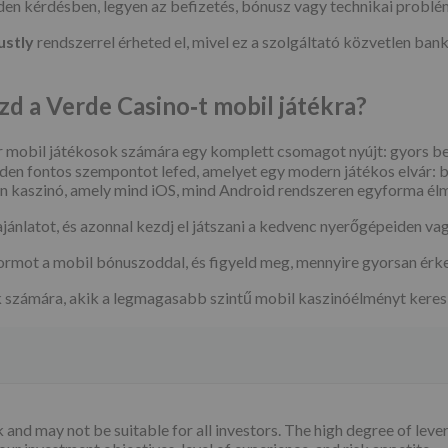
den kérdésben, legyen az befizetés, bónusz vagy technikai problé
ustly
rendszerrel érheted el, mivel ez a szolgáltató közvetlen banki
zd a Verde Casino‑t mobil játékra?
 mobil játékosok számára egy komplett csomagot nyújt: gyors be
en fontos szempontot lefed, amelyet egy modern játékos elvár: bi
an kaszinó, amely mind iOS, mind Android rendszeren egyforma élmén
jánlatot, és azonnal kezdj el játszani a kedvenc nyerőgépeiden va
tformot a mobil bónuszoddal, és figyeld meg, mennyire gyorsan ér
 számára, akik a legmagasabb szintű mobil kaszinóélményt keresik.
k and may not be suitable for all investors. The high degree of lev