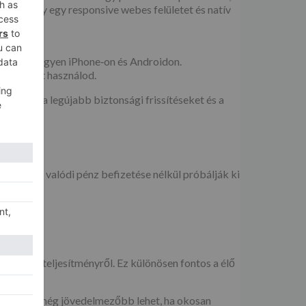
 meg, hogy egy responsive webes felületet és natív
.
ugyanaz legyen iPhone‑on és Androidon.
ik eszközt használod.
antálja a legújabb biztonsági frissítéseket és a
átékosok valódi pénz befizetése nélkül próbálják ki
st ad a teljesítményről. Ez különösen fontos a élő
asználása még jövedelmezőbb lehet, ha okosan