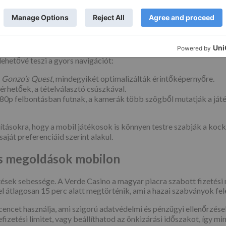
kus nyerőgépek és élő osztós játékok
z, beleértve a legújabb video nyerőgépeket, asztali játékokat és 
ehetővé teszi a gyors navigációt:
a
Gonzo’s Quest
, mindegyikét optimalizálták érintőképernyőre.
érhetőek, a tételválasztó csúszkával.
080p felbontásban futnak, a kamerák több szögből mutatják a játék
állításokra, hogy a mobil játékosok is könnyen testre szabják a ko
aját preferenciáid szerint alakul.
gos megoldások mobilon
sek sebessége. A Verde Casino a magyar piacra szabott fizetési 
l átlagosan 15 perc alatt megtörténik, ami a hazai szabványok fele
ncet használja, ami szigorú adatvédelmi és pénzügyi ellenőrzések
fizetési limitet, vagy beállíthatod az önkizárási időszakot, így m