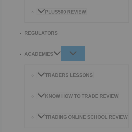
PLUS500 REVIEW
REGULATORS
ACADEMIES
TRADERS LESSONS
KNOW HOW TO TRADE REVIEW
TRADING ONLINE SCHOOL REVIEW