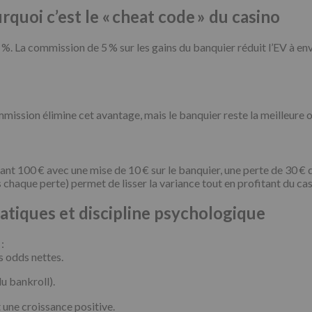
urquoi c’est le « cheat code » du casino
 %. La commission de 5 % sur les gains du banquier réduit l’EV à env
mission élimine cet avantage, mais le banquier reste la meilleure 
nt 100 € avec une mise de 10 € sur le banquier, une perte de 30 € 
 chaque perte) permet de lisser la variance tout en profitant du ca
atiques et discipline psychologique
:
les odds nettes.
du bankroll).
t une croissance positive.