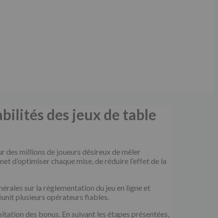
bilités des jeux de table
ur des millions de joueurs désireux de mêler
t d’optimiser chaque mise, de réduire l’effet de la
rales sur la réglementation du jeu en ligne et
éunit plusieurs opérateurs fiables.
loitation des bonus. En suivant les étapes présentées,