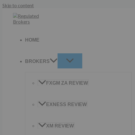
Skip to content
HOME
BROKERS
FXGM ZA REVIEW
EXNESS REVIEW
XM REVIEW