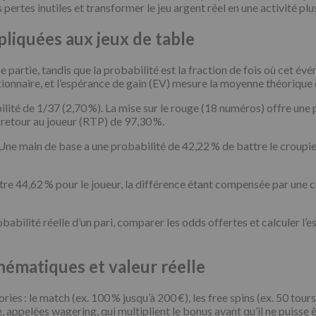
rtes inutiles et transformer le jeu argent réel en une activité plus
pliquées aux jeux de table
 partie, tandis que la probabilité est la fraction de fois où cet év
ionnaire, et l’espérance de gain (EV) mesure la moyenne théorique q
é de 1/37 (2,70 %). La mise sur le rouge (18 numéros) offre une pr
retour au joueur (RTP) de 97,30 %.
 Une main de base a une probabilité de 42,22 % de battre le croupi
ntre 44,62 % pour le joueur, la différence étant compensée par une 
babilité réelle d’un pari, comparer les odds offertes et calculer l’
hématiques et valeur réelle
s : le match (ex. 100 % jusqu’à 200 €), les free spins (ex. 50 tours
ppelées wagering, qui multiplient le bonus avant qu’il ne puisse êt