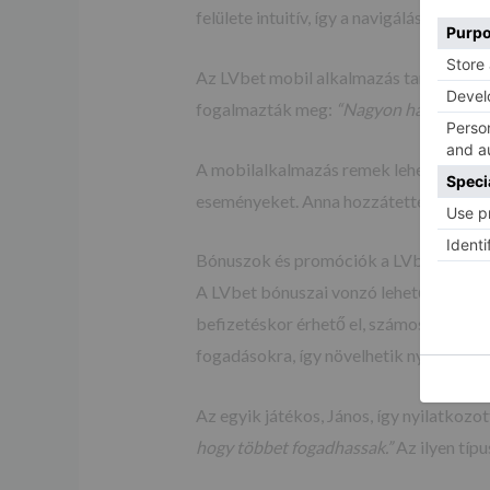
felülete intuitív, így a navigálás egyszer
Az LVbet mobil alkalmazás tartalmazza a
fogalmazták meg:
“Nagyon hasznos, ho
A mobilalkalmazás remek lehetőséget bi
eseményeket. Anna hozzátette:
“Az élő
Bónuszok és promóciók a LVbet platfo
A LVbet bónuszai vonzó lehetőséget kín
befizetéskor érhető el, számos promóci
fogadásokra, így növelhetik nyerési esé
Az egyik játékos, János, így nyilatkozot
hogy többet fogadhassak.”
Az ilyen típ