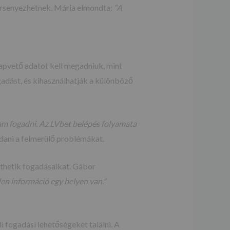
versenyezhetnek. Mária elmondta:
“A
lapvető adatot kell megadniuk, mint
ogadást, és kihasználhatják a különböző
tam fogadni. Az LVbet belépés folyamata
ldani a felmerülő problémákat.
ethetik fogadásaikat. Gábor
den információ egy helyen van.”
fogadási lehetőségeket találni. A