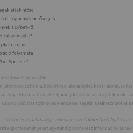
tágak áttekintése
k és fogadási lehetőségeik
ények a LVbet-ről
il alkalmazást?
 platformján
tráció folyamata
Vbet Sports-t?
ttekintése és jellemzőik
a játékosok számára, beleértve a labdarúgást, kosárlabdát, tenisz
széles spektrumot ölelnek fel, amely lehetővé teszi a játékosok 
kapcsolódó statisztikák és elemzések segítik a felhasználókat a
t:
“A LVbet-en a labdarúgás a kedvencem. A különböző ligák és a v
síti a sporteseményeket, így mindig naprakész információk állnak