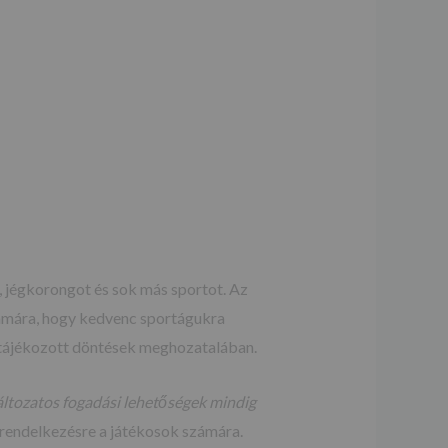
, jégkorongot és sok más sportot. Az
számára, hogy kedvenc sportágukra
 tájékozott döntések meghozatalában.
áltozatos fogadási lehetőségek mindig
 rendelkezésre a játékosok számára.