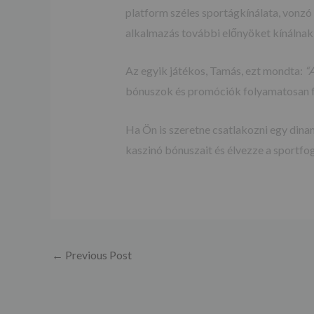
platform széles sportágkínálata, vonzó 
alkalmazás további előnyöket kínálnak
Az egyik játékos, Tamás, ezt mondta:
“
bónuszok és promóciók folyamatosan fri
Ha Ön is szeretne csatlakozni egy dina
kaszinó bónuszait és élvezze a sportf
←
Previous Post