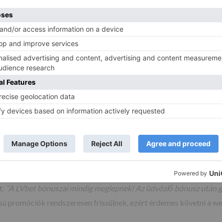
ű és gyors.
z összes sportágat és eseményt, amely elérhető az asztali verzión
gy az LVbet applikációval bárhol tudok fogadni. A kedvenc mérkőz
ztosít az élő fogadásokra is, ahol a játékosok valós időben köve
 fogadások a mobilon még izgalmasabbak, hiszen azonnal reagálhat
rmján: Mit érdemes tudni?
álnak a kezdő és tapasztalt játékosok számára egyaránt. Az üdvöz
ó és akció várja a játékosokat. A bónuszok segítségével a játéko
lyeiket.
t:
“A LVbet bónuszai mindig meglepnek! Az üdvözlő bónusz után gya
usú promóciók rendszeresen frissülnek, ezért érdemes követni a we