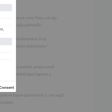
. A játékosok, mint Péter, ezt így
éseim mindig elérhetők.”
thetik a mérkőzéseket és az
ok a mérkőzés alakulására.”
lő bónusz mellett, amely a első
sok több lehetőséget kapnak a
kran kapok ajánlatokat is, ami segít,
boldalt.