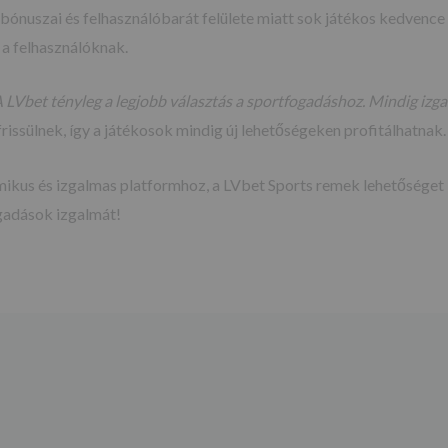
bónuszai és felhasználóbarát felülete miatt sok játékos kedvence 
 a felhasználóknak.
A LVbet tényleg a legjobb választás a sportfogadáshoz. Mindig izga
ssülnek, így a játékosok mindig új lehetőségeken profitálhatnak.
mikus és izgalmas platformhoz, a LVbet Sports remek lehetőséget 
ogadások izgalmát!