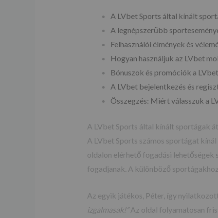
A LVbet Sports által kínált spor
A legnépszerűbb sporteseménye
Felhasználói élmények és vélem
Hogyan használjuk az LVbet mob
Bónuszok és promóciók a LVbet
A LVbet bejelentkezés és regisz
Összegzés: Miért válasszuk a L
A LVbet Sports által kínált sportágak á
A LVbet Sports számos sportágat kínál 
oldalon elérhető fogadási lehetőségek 
fogadjanak. A különböző sportágakhoz 
Az egyik játékos, Péter, így nyilatkozot
izgalmasak!”
Az oldal folyamatosan fris