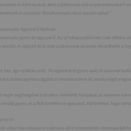
senyeket és kihívásokat, ahol a játékosok extra nyereményekért 
emények is vonzóak! Rendszeresen részt veszek rajtuk.”
folyamata: Egyszerű lépések
folyamata gyors és egyszerű. Az új felhasználóknak csak néhány a
y jelszót. A regisztráció után a játékosok azonnal elkezdhetik a f
t-hez, így nyilatkozott:
“A regisztráció gyors volt, és azonnal tud
ára online ügyfélszolgálat is rendelkezésre áll, amely segít mego
et login segítségével bármikor elérhetik fiókjukat, és nyomon köv
 mindig gyors, és a fiók kezelése is egyszerű. Kényelmes, hogy min
orts-t?
k választás mindazok számára, akik szeretnének élményekkel teli 