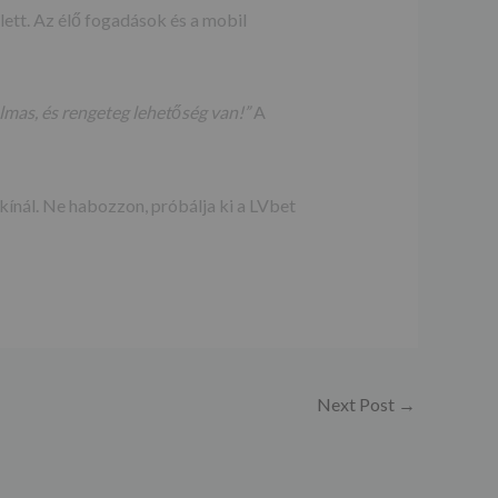
lett. Az élő fogadások és a mobil
lmas, és rengeteg lehetőség van!”
A
kínál. Ne habozzon, próbálja ki a LVbet
Next Post
→