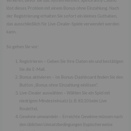
verlieren, bevor sie das System kennen. SpinGranny Casino
löst dieses Problem mit einem Bonus ohne Einzahlung. Nach
der Registrierung erhalten Sie sofort ein kleines Guthaben,
das ausschließlich für Live‑Dealer‑Spiele verwendet werden
kann.
So gehen Sie vor:
Registrieren – Geben Sie Ihre Daten ein und bestätigen
Sie die E‑Mail.
Bonus aktivieren – Im Bonus‑Dashboard finden Sie den
Button „Bonus ohne Einzahlung einlösen“.
Live‑Dealer auswählen – Wählen Sie ein Spiel mit
niedrigem Mindesteinsatz (z. B. €0,10 beim Live
Roulette).
Gewinne umwandeln – Erreichte Gewinne müssen nach
den üblichen Umsatzbedingungen (typischerweise