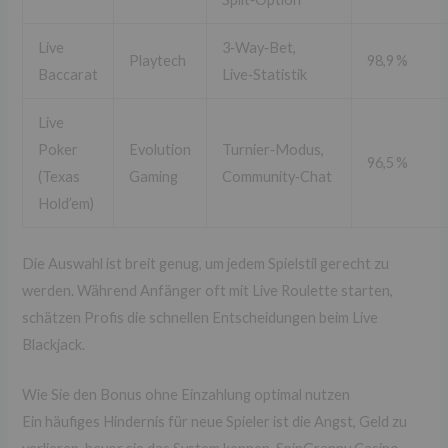
Live
3‑Way‑Bet,
Playtech
98,9 %
Baccarat
Live‑Statistik
Live
Poker
Evolution
Turnier‑Modus,
96,5 %
(Texas
Gaming
Community‑Chat
Hold’em)
Die Auswahl ist breit genug, um jedem Spielstil gerecht zu
werden. Während Anfänger oft mit Live Roulette starten,
schätzen Profis die schnellen Entscheidungen beim Live
Blackjack.
Wie Sie den Bonus ohne Einzahlung optimal nutzen
Ein häufiges Hindernis für neue Spieler ist die Angst, Geld zu