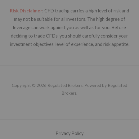
Risk Disclaimer
:
CFD trading carries a high level of risk and
may not be suitable for all investors. The high degree of
leverage can work against you as well as for you. Before
deciding to trade CFDs, you should carefully consider your
investment objectives, level of experience, and risk appetite.
Copyright © 2026 Regulated Brokers. Powered by Regulated
Brokers.
Privacy Policy