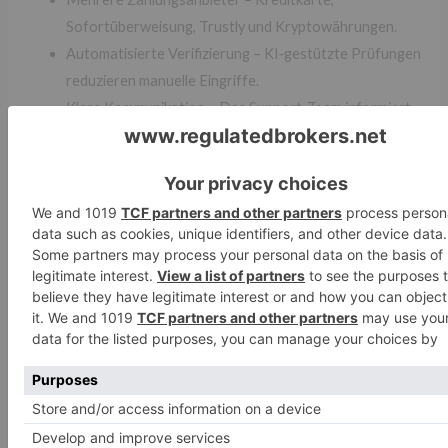
Sofortüberweisung, Trustly und Kryptowährungen.
Automatisierte Verifizierung – KI‑gestützte Prüfungen
reduzieren manuelle Eingriffe.
Klare Kommunikation – Das Support‑Team informiert
Sie per E‑Mail über jeden Schritt.
Für Spieler, die sofort weiterzocken möchten, ist diese
Geschwindigkeit ein echter Mehrwert.
Mobile Erfahrung: Live‑Dealer auf dem Smartphone
Heutzutage spielen die meisten Menschen über ihr
Smartphone. SpinGranny Casino hat deshalb eine responsive
Web‑App entwickelt, die keine zusätzlichen Downloads
erfordert. Die Live‑Streams laufen flüssig, auch bei
3G‑Verbindungen, und die Chat‑Funktion bleibt jederzeit aktiv.
Tipps für optimales mobiles Spielen: