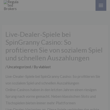
Skip
to
content
Live‑Dealer‑Spiele bei
SpinGranny Casino: So
profitieren Sie von sozialem Spiel
und schnellen Auszahlungen
/
Uncategorized
/ By
vlablast
Live‑Dealer‑Spiele bei SpinGranny Casino: So profitieren Sie
von sozialem Spiel und schnellen Auszahlungen
Online‑Casinos haben in den letzten Jahren einen riesigen
Sprung nach vorne gemacht. Neben klassischen Slots und
Tischspielen bieten immer mehr Plattformen
Live‑Dealer‑Varianten an. Diese Spiele verbinden das echte