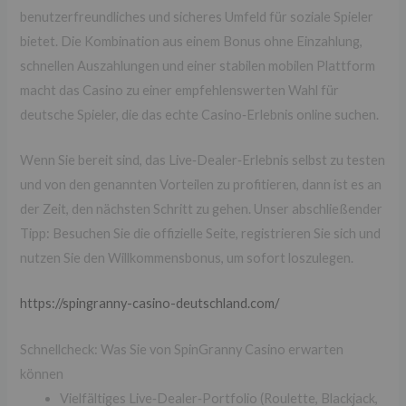
benutzerfreundliches und sicheres Umfeld für soziale Spieler
bietet. Die Kombination aus einem Bonus ohne Einzahlung,
schnellen Auszahlungen und einer stabilen mobilen Plattform
macht das Casino zu einer empfehlenswerten Wahl für
deutsche Spieler, die das echte Casino‑Erlebnis online suchen.
Wenn Sie bereit sind, das Live‑Dealer‑Erlebnis selbst zu testen
und von den genannten Vorteilen zu profitieren, dann ist es an
der Zeit, den nächsten Schritt zu gehen. Unser abschließender
Tipp: Besuchen Sie die offizielle Seite, registrieren Sie sich und
nutzen Sie den Willkommensbonus, um sofort loszulegen.
https://spingranny-casino-deutschland.com/
Schnellcheck: Was Sie von SpinGranny Casino erwarten
können
Vielfältiges Live‑Dealer‑Portfolio (Roulette, Blackjack,