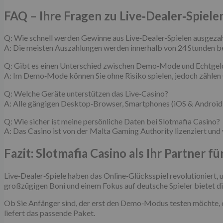
FAQ – Ihre Fragen zu Live‑Dealer‑Spielen
Q: Wie schnell werden Gewinne aus Live‑Dealer‑Spielen ausgezah
A: Die meisten Auszahlungen werden innerhalb von 24 Stunden be
Q: Gibt es einen Unterschied zwischen Demo‑Mode und Echtge
A: Im Demo‑Mode können Sie ohne Risiko spielen, jedoch zählen
Q: Welche Geräte unterstützen das Live‑Casino?
A: Alle gängigen Desktop‑Browser, Smartphones (iOS & Android) u
Q: Wie sicher ist meine persönliche Daten bei Slotmafia Casino?
A: Das Casino ist von der Malta Gaming Authority lizenziert und
Fazit: Slotmafia Casino als Ihr Partner fü
Live‑Dealer‑Spiele haben das Online‑Glücksspiel revolutioniert,
großzügigen Boni und einem Fokus auf deutsche Spieler bietet di
Ob Sie Anfänger sind, der erst den Demo‑Modus testen möchte, o
liefert das passende Paket.