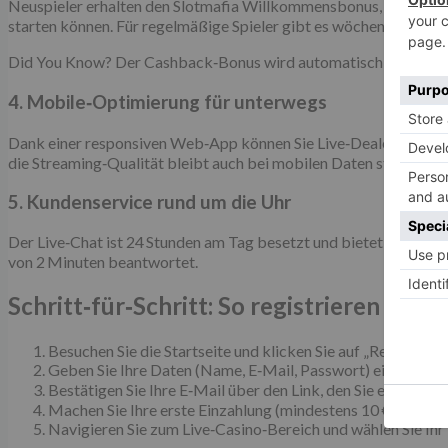
Neu­spieler erhalten den Slotmafia Willkommensbonus, der bis zu
starten können. Für regelmäßige Spieler gibt es wöchentliche C
Did You Know? Der Cashback‑Bonus wird automatisch Ihrem Kont
4. Mobile‑Optimierung für unterwegs
Dank einer responsiven Web‑App können Sie Live‑Dealer‑Spiele au
die Streaming‑Qualität bleibt auch bei mobilen Daten stabil.
5. Kundenservice rund um die Uhr
Der Live‑Chat ist 24 Stunden am Tag besetzt und bietet deutsch
von 2 Minuten beantwortet.
Schritt‑für‑Schritt: So registrieren Sie 
Besuchen Sie die Startseite und klicken Sie auf „Registrieren
Geben Sie Ihre Daten (Name, E‑Mail, Passwort) ein. Die S
Bestätigen Sie Ihre E‑Mail über den Link, den Sie erhalten.
Machen Sie Ihre erste Einzahlung (mindestens 10 €) und a
Navigieren Sie zum Live‑Casino‑Bereich und wählen Sie Ihr L