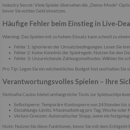
Industry Secret: Viele Spieler übersehen die „Demo‑Mode“-Option.
bevor Sie echtes Geld einsetzen.
Häufige Fehler beim Einstieg in Live‑Dea
Warning: Das Spielen mit zu hohem Einsatz kann schnell zu einem l
Fehler 1: Ignorieren der Umsatzbedingungen. Lesen Sie i
Fehler 2: Keine Kenntnis der Spielregeln. Nutzen Sie den 
Fehler 3: Unzureichende Zahlungsmethoden. Wählen Sie sch
Pro Tip: Legen Sie ein wöchentliches Budget fest und halten Sie si
Verantwortungsvolles Spielen – Ihre Sich
Slotmafia Casino bietet umfangreiche Tools zur Spielsuchtpräve
Selbstsperre: Temporäre Kontosperre von 24 Stunden bis 
Einzahlungs‑Limits: Maximalbetrag pro Tag, Woche oder M
Verlust‑Grenzen: Automatischer Stopp, wenn ein festgelegte
Note: Nutzen Sie diese Funktionen, bevor Sie mit dem Echtgeld‑Spi