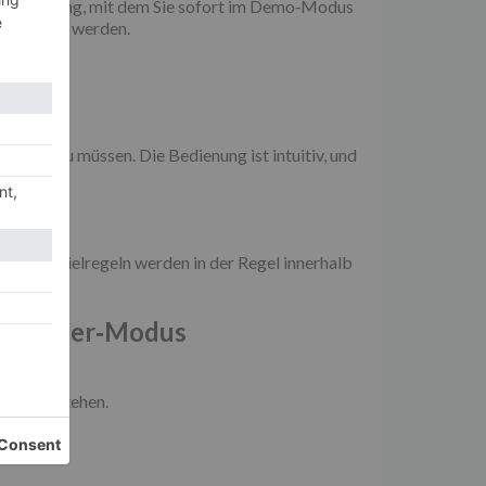
ne Einzahlung, mit dem Sie sofort im Demo‑Modus
kerstattet werden.
ieren zu müssen. Die Bedienung ist intuitiv, und
 oder Spielregeln werden in der Regel innerhalb
Live‑Dealer‑Modus
leme entstehen.