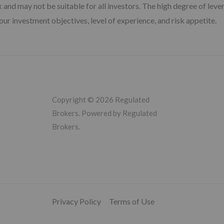
k and may not be suitable for all investors. The high degree of lev
ur investment objectives, level of experience, and risk appetite.
Copyright © 2026 Regulated
Brokers. Powered by Regulated
Brokers.
Privacy Policy
Terms of Use