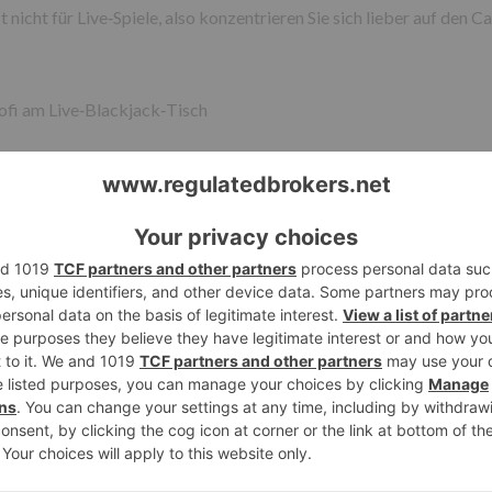
t nicht für Live‑Spiele, also konzentrieren Sie sich lieber auf den 
ofi am Live‑Blackjack‑Tisch
ieren können.
 Sie finden Tabellen, die Ihnen sagen, wann Sie hitten, stehen blei
n: Bei manchen Tischen muss der Dealer bei „Soft 17“ ziehen, was 
insätze
nkroll in mehrere kleine Einsätze, um Schwankungen abzufedern.
feld: Während echtes Kartenzählen im Online‑Live kaum praktikab
halten zu erkennen.
ols des Casinos, um die durchschnittliche Hausvorteil‑Rate Ihrer b