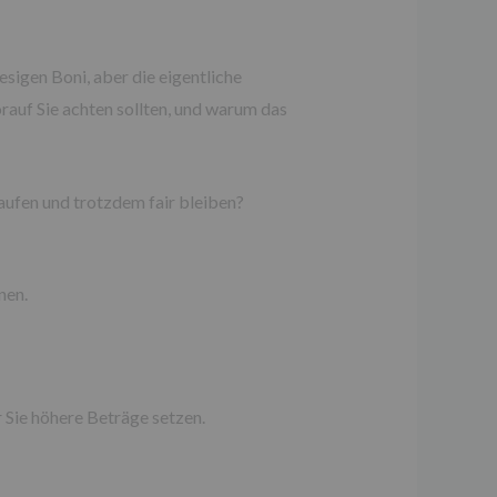
esigen Boni, aber die eigentliche
rauf Sie achten sollten, und warum das
aufen und trotzdem fair bleiben?
nen.
 Sie höhere Beträge setzen.