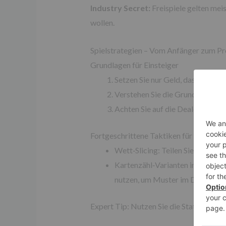
Industry Secret:
Freispiele gelten meis
wollen.
Spielstrategien – Vom Anfänger zum Pr
Grundlagen für Einsteiger
Setzen Sie nur Geld, das Sie verl
Verstehen Sie die Grundstrategie:
Achten Sie auf die Dealer‑Regel
Fortgeschrittene Taktiken für höhere E
Wett‑Slicing: Teilen Sie Ihre Ba
Kartenzähl‑Varianten im Live‑Um
nutzen, um Muster im Dealer‑Ver
Expert Tip: Nutzen Sie die Statistik‑To