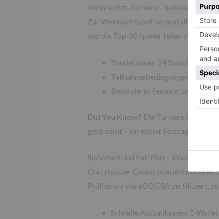
Weihnachts‑Turniere – Saisonale Actio
Zur Weihnachtszeit veranstaltet Crazyb
und die Top‑10 Spieler teilen sich ein Pr
Turnierdauer: 24 Stunden, von 1
Teilnahmebedingungen: Mindeste
Besonderes Feature: Live‑Chat‑
Did You Know?
Die Turniere werden au
gestreamt – ein echter Festtags‑Boost f
Sicherheit und Fair Play – Warum Sie C
Crazybuzzer Casino operiert mit einer 
Prüflabors wie eCOGRA zertifiziert, so
Schnelle Auszahlungen: E‑Wallet