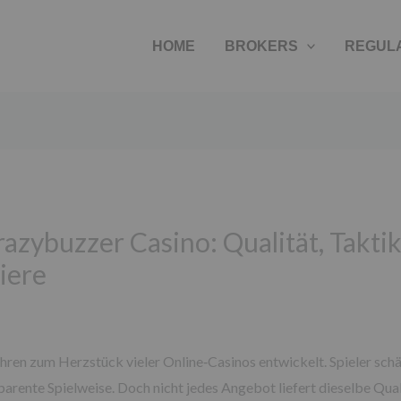
HOME
BROKERS
REGUL
razybuzzer Casino: Qualität, Takti
iere
ahren zum Herzstück vieler Online‑Casinos entwickelt. Spieler schä
parente Spielweise. Doch nicht jedes Angebot liefert dieselbe Qua