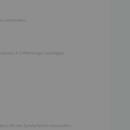
zu verhindern.
 können 3–5 Werktage benötigen.
re, die das Spielerlebnis besonders