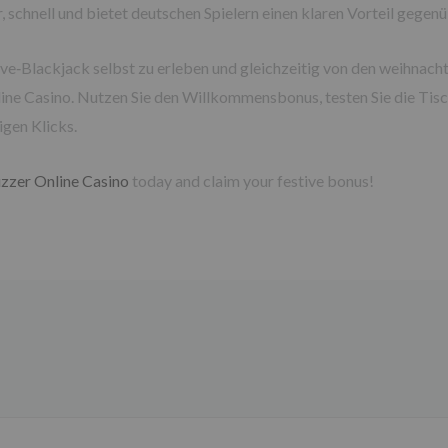
er, schnell und bietet deutschen Spielern einen klaren Vorteil gege
ive‑Blackjack selbst zu erleben und gleichzeitig von den weihnacht
ne Casino. Nutzen Sie den Willkommensbonus, testen Sie die Tisch
igen Klicks.
zzer Online Casino
today and claim your festive bonus!