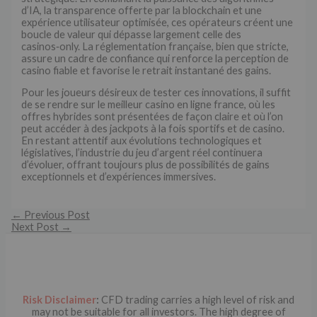
d’IA, la transparence offerte par la blockchain et une
expérience utilisateur optimisée, ces opérateurs créent une
boucle de valeur qui dépasse largement celle des
casinos‑only. La réglementation française, bien que stricte,
assure un cadre de confiance qui renforce la perception de
casino fiable et favorise le retrait instantané des gains.
Pour les joueurs désireux de tester ces innovations, il suffit
de se rendre sur le meilleur casino en ligne france, où les
offres hybrides sont présentées de façon claire et où l’on
peut accéder à des jackpots à la fois sportifs et de casino.
En restant attentif aux évolutions technologiques et
législatives, l’industrie du jeu d’argent réel continuera
d’évoluer, offrant toujours plus de possibilités de gains
exceptionnels et d’expériences immersives.
←
Previous Post
Next Post
→
Risk Disclaimer
:
CFD trading carries a high level of risk and
may not be suitable for all investors. The high degree of