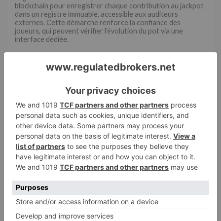
blockchain pour enregistrer chaque contribution au jackpot
dans un registre immuable, accessible aux auditeurs
externes. Cette démarche renforce la confiance des
joueurs, qui peuvent vérifier l’évolution du pot via une
interface dédiée.
Le rôle des API tierces et des agrégateurs de
données sportives
Les jackpots instantanés nécessitent des flux de données
ultra‑rapides. Les API tierces, telles que celles fournies par
Sportradar ou Betgenius, offrent des mises à jour en temps
réel sur les scores, les blessures et les changements de
cotes. Ces informations alimentent les calculateurs de
jackpot, qui ajustent le montant du pot dès la première
seconde d’un but ou d’un kill dans un e‑sport.
Les agrégateurs de données permettent également de
consolider les informations provenant de plusieurs ligues et
disciplines, créant ainsi des jackpots multi‑sports. Un joueur
peut ainsi parier simultanément sur le résultat d’un match de
football, le vainqueur d’une course hippique et le score
d’une partie de poker en ligne, tout en voyant le jackpot
global augmenter de façon cohérente.