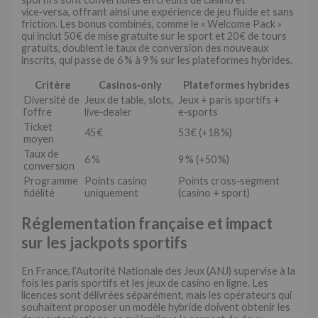
vice‑versa, offrant ainsi une expérience de jeu fluide et sans
friction. Les bonus combinés, comme le « Welcome Pack »
qui inclut 50 € de mise gratuite sur le sport et 20 € de tours
gratuits, doublent le taux de conversion des nouveaux
inscrits, qui passe de 6 % à 9 % sur les plateformes hybrides.
Critère
Casinos‑only
Plateformes hybrides
Diversité de
Jeux de table, slots,
Jeux + paris sportifs +
l’offre
live‑dealer
e‑sports
Ticket
45 €
53 € (+18 %)
moyen
Taux de
6 %
9 % (+50 %)
conversion
Programme
Points casino
Points cross‑segment
fidélité
uniquement
(casino + sport)
Réglementation française et impact
sur les jackpots sportifs
En France, l’Autorité Nationale des Jeux (ANJ) supervise à la
fois les paris sportifs et les jeux de casino en ligne. Les
licences sont délivrées séparément, mais les opérateurs qui
souhaitent proposer un modèle hybride doivent obtenir les