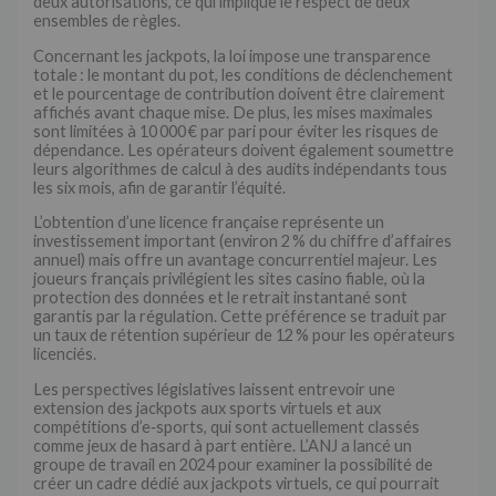
deux autorisations, ce qui implique le respect de deux
ensembles de règles.
Concernant les jackpots, la loi impose une transparence
totale : le montant du pot, les conditions de déclenchement
et le pourcentage de contribution doivent être clairement
affichés avant chaque mise. De plus, les mises maximales
sont limitées à 10 000 € par pari pour éviter les risques de
dépendance. Les opérateurs doivent également soumettre
leurs algorithmes de calcul à des audits indépendants tous
les six mois, afin de garantir l’équité.
L’obtention d’une licence française représente un
investissement important (environ 2 % du chiffre d’affaires
annuel) mais offre un avantage concurrentiel majeur. Les
joueurs français privilégient les sites casino fiable, où la
protection des données et le retrait instantané sont
garantis par la régulation. Cette préférence se traduit par
un taux de rétention supérieur de 12 % pour les opérateurs
licenciés.
Les perspectives législatives laissent entrevoir une
extension des jackpots aux sports virtuels et aux
compétitions d’e‑sports, qui sont actuellement classés
comme jeux de hasard à part entière. L’ANJ a lancé un
groupe de travail en 2024 pour examiner la possibilité de
créer un cadre dédié aux jackpots virtuels, ce qui pourrait