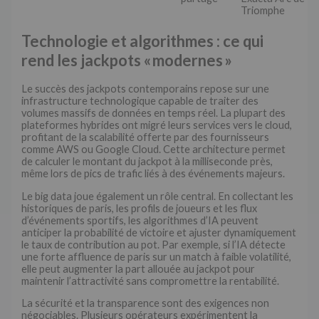
Triomphe
Technologie et algorithmes : ce qui
rend les jackpots « modernes »
Le succès des jackpots contemporains repose sur une
infrastructure technologique capable de traiter des
volumes massifs de données en temps réel. La plupart des
plateformes hybrides ont migré leurs services vers le cloud,
profitant de la scalabilité offerte par des fournisseurs
comme AWS ou Google Cloud. Cette architecture permet
de calculer le montant du jackpot à la milliseconde près,
même lors de pics de trafic liés à des événements majeurs.
Le big data joue également un rôle central. En collectant les
historiques de paris, les profils de joueurs et les flux
d’événements sportifs, les algorithmes d’IA peuvent
anticiper la probabilité de victoire et ajuster dynamiquement
le taux de contribution au pot. Par exemple, si l’IA détecte
une forte affluence de paris sur un match à faible volatilité,
elle peut augmenter la part allouée au jackpot pour
maintenir l’attractivité sans compromettre la rentabilité.
La sécurité et la transparence sont des exigences non
négociables. Plusieurs opérateurs expérimentent la