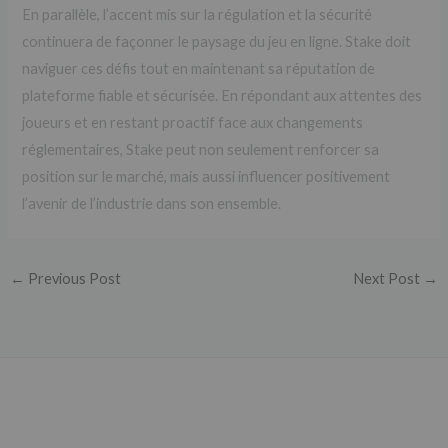
En parallèle, l’accent mis sur la régulation et la sécurité
continuera de façonner le paysage du jeu en ligne. Stake doit
naviguer ces défis tout en maintenant sa réputation de
plateforme fiable et sécurisée. En répondant aux attentes des
joueurs et en restant proactif face aux changements
réglementaires, Stake peut non seulement renforcer sa
position sur le marché, mais aussi influencer positivement
l’avenir de l’industrie dans son ensemble.
←
Previous Post
Next Post
→