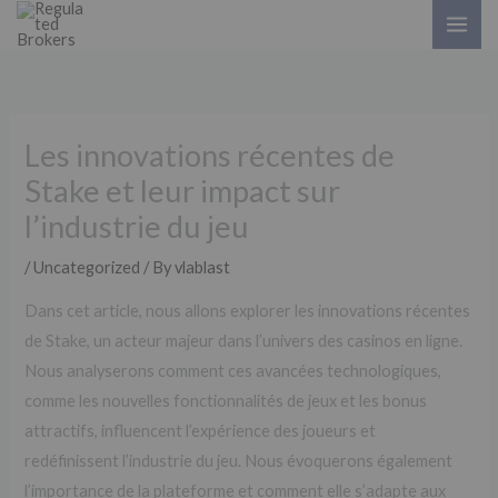
Skip
to
content
Les innovations récentes de
Stake et leur impact sur
l’industrie du jeu
/
Uncategorized
/ By
vlablast
Dans cet article, nous allons explorer les innovations récentes
de Stake, un acteur majeur dans l’univers des casinos en ligne.
Nous analyserons comment ces avancées technologiques,
comme les nouvelles fonctionnalités de jeux et les bonus
attractifs, influencent l’expérience des joueurs et
redéfinissent l’industrie du jeu. Nous évoquerons également
l’importance de la plateforme et comment elle s’adapte aux