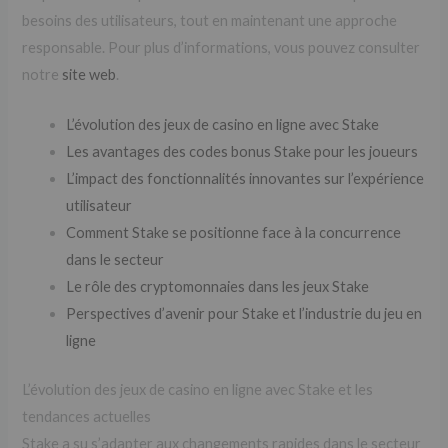
besoins des utilisateurs, tout en maintenant une approche
responsable. Pour plus d’informations, vous pouvez consulter
notre
site web
.
L’évolution des jeux de casino en ligne avec Stake
Les avantages des codes bonus Stake pour les joueurs
L’impact des fonctionnalités innovantes sur l’expérience
utilisateur
Comment Stake se positionne face à la concurrence
dans le secteur
Le rôle des cryptomonnaies dans les jeux Stake
Perspectives d’avenir pour Stake et l’industrie du jeu en
ligne
L’évolution des jeux de casino en ligne avec Stake et les
tendances actuelles
Stake a su s’adapter aux changements rapides dans le secteur