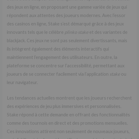
des jeux en ligne, en proposant une gamme variée de jeux qui
répondent aux attentes des joueurs modernes. Avec l’essor
des casinos en ligne, Stake s’est démarqué grâce à des jeux
innovants tels que le célèbre
plinko stake
et des variantes de
blackjack. Ces jeux ne sont pas seulement divertissants, mais
ils intègrent également des éléments interactifs qui
maintiennent l’engagement des utilisateurs. En outre, la
plateforme se concentre sur l’accessibilité, permettant aux
joueurs de se connecter facilement via l’application
stake
ou
leur navigateur.
Les tendances actuelles montrent que les joueurs recherchent
des expériences de jeu plus immersives et personnalisées.
Stake répond à cette demande en offrant des fonctionnalités
comme des tournois en direct et des promotions mensuelles.
Ces innovations attirent non seulement de nouveaux joueurs,