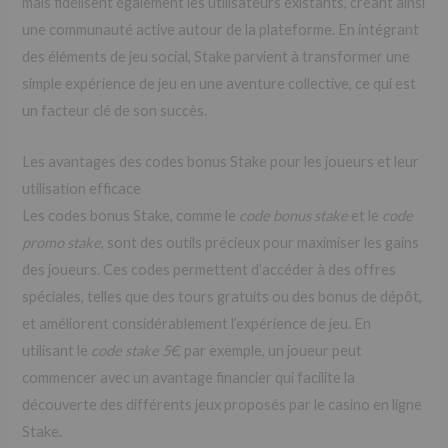
mais fidélisent également les utilisateurs existants, créant ainsi
une communauté active autour de la plateforme. En intégrant
des éléments de jeu social, Stake parvient à transformer une
simple expérience de jeu en une aventure collective, ce qui est
un facteur clé de son succès.
Les avantages des codes bonus Stake pour les joueurs et leur
utilisation efficace
Les codes bonus Stake, comme le
code bonus stake
et le
code
promo stake
, sont des outils précieux pour maximiser les gains
des joueurs. Ces codes permettent d’accéder à des offres
spéciales, telles que des tours gratuits ou des bonus de dépôt,
et améliorent considérablement l’expérience de jeu. En
utilisant le
code stake 5€
, par exemple, un joueur peut
commencer avec un avantage financier qui facilite la
découverte des différents jeux proposés par le casino en ligne
Stake.