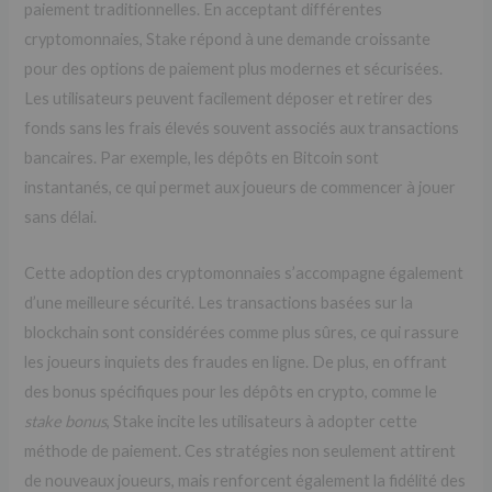
paiement traditionnelles. En acceptant différentes
cryptomonnaies, Stake répond à une demande croissante
pour des options de paiement plus modernes et sécurisées.
Les utilisateurs peuvent facilement déposer et retirer des
fonds sans les frais élevés souvent associés aux transactions
bancaires. Par exemple, les dépôts en Bitcoin sont
instantanés, ce qui permet aux joueurs de commencer à jouer
sans délai.
Cette adoption des cryptomonnaies s’accompagne également
d’une meilleure sécurité. Les transactions basées sur la
blockchain sont considérées comme plus sûres, ce qui rassure
les joueurs inquiets des fraudes en ligne. De plus, en offrant
des bonus spécifiques pour les dépôts en crypto, comme le
stake bonus
, Stake incite les utilisateurs à adopter cette
méthode de paiement. Ces stratégies non seulement attirent
de nouveaux joueurs, mais renforcent également la fidélité des