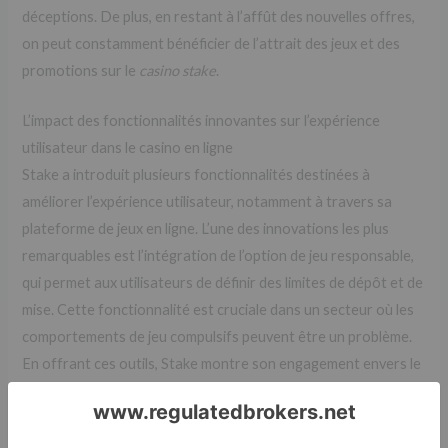
déceptions. De plus, en restant à l’affût des nouvelles offres,
on peut constamment bénéficier de l’attrait des jeux et des
promotions sur le
casino stake
.
L’impact des fonctionnalités innovantes sur l’expérience
utilisateur dans le casino en ligne
Stake a introduit plusieurs fonctionnalités destinées à
améliorer l’expérience utilisateur, notamment à travers sa
plateforme de jeux en ligne. L’une des innovations les plus
remarquables est l’intégration de l’option de jeu responsable,
qui permet aux utilisateurs de définir des limites de dépôt et de
mise. Cette fonctionnalité est cruciale dans un secteur où les
comportements de jeu compulsifs peuvent être un problème.
En offrant ces outils, Stake montre son engagement envers le
bien-être de ses joueurs.
Une autre caractéristique innovante est l’interface conviviale