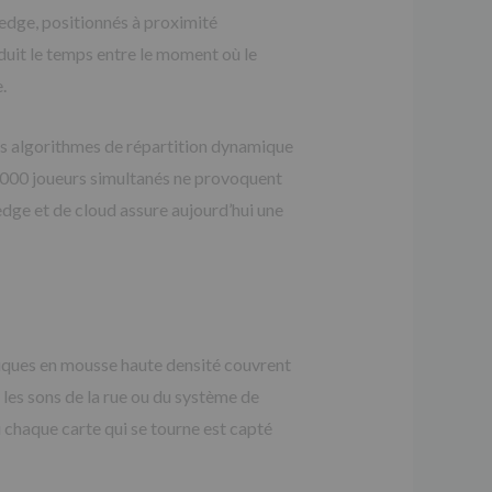
edge, positionnés à proximité
duit le temps entre le moment où le
.
Les algorithmes de répartition dynamique
0 000 joueurs simultanés ne provoquent
dge et de cloud assure aujourd’hui une
tiques en mousse haute densité couvrent
 les sons de la rue ou du système de
u chaque carte qui se tourne est capté