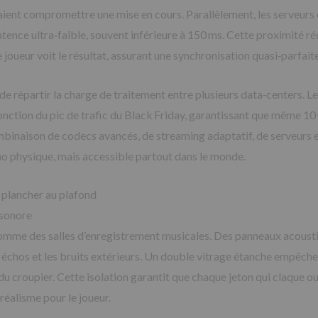
ient compromettre une mise en cours. Parallèlement, les serveurs 
tence ultra‑faible, souvent inférieure à 150 ms. Cette proximité ré
e joueur voit le résultat, assurant une synchronisation quasi‑parfaite
 de répartir la charge de traitement entre plusieurs data‑centers. 
fonction du pic de trafic du Black Friday, garantissant que même 1
mbinaison de codecs avancés, de streaming adaptatif, de serveurs e
no physique, mais accessible partout dans le monde.
u plancher au plafond
 sonore
 comme des salles d’enregistrement musicales. Des panneaux acous
 échos et les bruits extérieurs. Un double vitrage étanche empêche
 du croupier. Cette isolation garantit que chaque jeton qui claque o
réalisme pour le joueur.