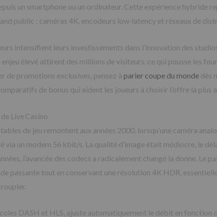
t depuis un smartphone ou un ordinateur. Cette expérience hybride 
grand public : caméras 4K, encodeurs low‑latency et réseaux de dist
teurs intensifient leurs investissements dans l’innovation des stud
enjeu élevé attirent des millions de visiteurs, ce qui pousse les four
ter de promotions exclusives, pensez à
parier coupe du monde
dès m
mparatifs de bonus qui aident les joueurs à choisir l’offre la plus a
 de Live Casino
e tables de jeu remontent aux années 2000, lorsqu’une caméra analo
é via un modem 56 kbit/s. La qualité d’image était médiocre, le déla
 années, l’avancée des codecs a radicalement changé la donne. Le p
e passante tout en conservant une résolution 4K HDR, essentielle 
roupier.
coles DASH et HLS, ajuste automatiquement le débit en fonction de l