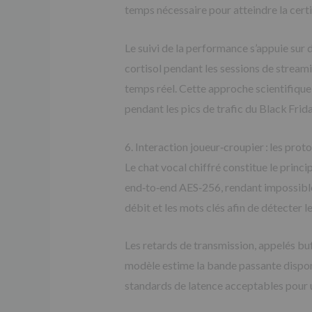
temps nécessaire pour atteindre la certif
Le suivi de la performance s’appuie sur
cortisol pendant les sessions de streami
temps réel. Cette approche scientifique 
pendant les pics de trafic du Black Frida
6. Interaction joueur‑croupier : les pr
Le chat vocal chiffré constitue le princi
end‑to‑end AES‑256, rendant impossible 
débit et les mots clés afin de détecter l
Les retards de transmission, appelés bu
modèle estime la bande passante disponib
standards de latence acceptables pour un