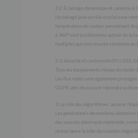
2.2. Éclairage dynamique et caméras à 
L’éclairage joue un rôle crucial pour me
température de couleur permettent de pa
à 360° sont positionnées autour de la ta
multiples qui sont ensuite combinés en 
2.3. Sécurité et conformité (PCI‑DSS, 
Tous les équipements réseau du studio s
Les flux vidéo sont également protégés
GDPR, afin de pouvoir répondre à d’éve
3. Le rôle des algorithmes : assurer l’équ
Les générateurs de nombres aléatoires (
des sources d’entropie matérielle, comm
virtuel lance la bille de roulette, l’alg