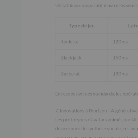
Un tableau comparatif illustre les seui
Type de jeu
Late
Roulette
120 ms
Blackjack
150 ms
Baccarat
180 ms
En respectant ces standards, les opérat
7. Innovations à l’horizon : IA générati
Les prototypes d’avatars animés par IA 
de neurones de synthèse vocale, ces ava
tout en conservant un visage réaliste gr