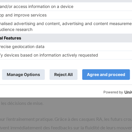
ur segmenter les joueurs selon leurs habitudes de mise, leur volatil
 table). Un modèle de recommandation propose alors des offres per
jack à faible volatilité, ou un pari gratuit sur la Coupe du Monde 
ortives du site.
rs du Black Friday 2023, le trafic a grimpé de 35 % grâce à une ca
urs exposés à une offre personnalisée a dépassé 12 %, contre 6 % 
alyse de données pour transformer une simple promotion en une expé
ompétences et suivi scientifique
us uniquement des animateurs ; ils sont formés à la psychologie du
tion du stress, la lecture des micro‑expressions et les techniques d
les décisions de mise.
our l’entraînement pratique. Grâce à des casques RA, les futurs crou
çoivent immédiatement des feedbacks sur la fluidité de leurs mouv