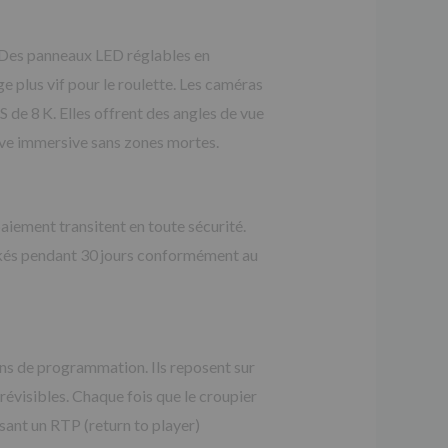
r. Des panneaux LED réglables en
 plus vif pour le roulette. Les caméras
 de 8 K. Elles offrent des angles de vue
tive immersive sans zones mortes.
aiement transitent en toute sécurité.
ockés pendant 30 jours conformément au
ons de programmation. Ils reposent sur
évisibles. Chaque fois que le croupier
ssant un RTP (return to player)