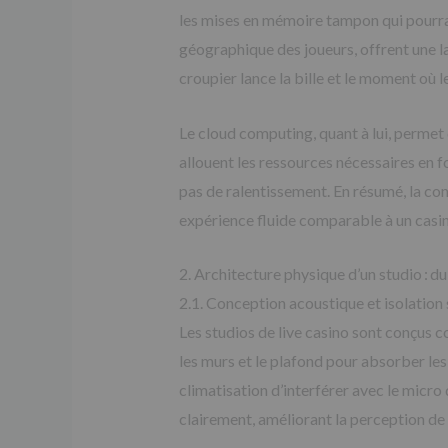
les mises en mémoire tampon qui pourra
géographique des joueurs, offrent une la
croupier lance la bille et le moment où l
Le cloud computing, quant à lui, permet
allouent les ressources nécessaires en 
pas de ralentissement. En résumé, la co
expérience fluide comparable à un casi
2. Architecture physique d’un studio : d
2.1. Conception acoustique et isolation
Les studios de live casino sont conçus
les murs et le plafond pour absorber les
climatisation d’interférer avec le micro
clairement, améliorant la perception de 