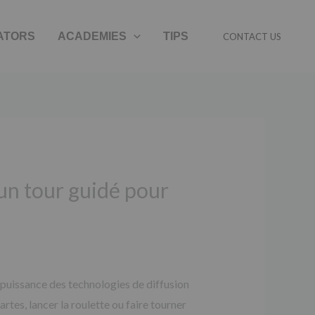
ATORS
ACADEMIES
TIPS
CONTACT US
 un tour guidé pour
a puissance des technologies de diffusion
rtes, lancer la roulette ou faire tourner