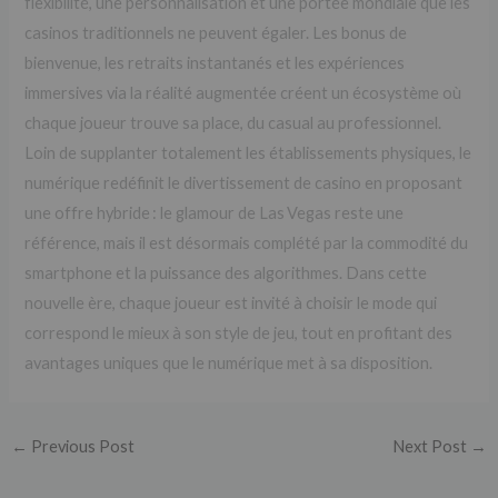
flexibilité, une personnalisation et une portée mondiale que les
casinos traditionnels ne peuvent égaler. Les bonus de
bienvenue, les retraits instantanés et les expériences
immersives via la réalité augmentée créent un écosystème où
chaque joueur trouve sa place, du casual au professionnel.
Loin de supplanter totalement les établissements physiques, le
numérique redéfinit le divertissement de casino en proposant
une offre hybride : le glamour de Las Vegas reste une
référence, mais il est désormais complété par la commodité du
smartphone et la puissance des algorithmes. Dans cette
nouvelle ère, chaque joueur est invité à choisir le mode qui
correspond le mieux à son style de jeu, tout en profitant des
avantages uniques que le numérique met à sa disposition.
←
Previous Post
Next Post
→