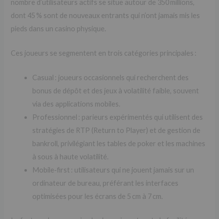
nombre d’utilisateurs actifs se situe autour de 350 millions,
dont 45 % sont de nouveaux entrants qui n’ont jamais mis les
pieds dans un casino physique.
Ces joueurs se segmentent en trois catégories principales :
Casual : joueurs occasionnels qui recherchent des
bonus de dépôt et des jeux à volatilité faible, souvent
via des applications mobiles.
Professionnel : parieurs expérimentés qui utilisent des
stratégies de RTP (Return to Player) et de gestion de
bankroll, privilégiant les tables de poker et les machines
à sous à haute volatilité.
Mobile‑first : utilisateurs qui ne jouent jamais sur un
ordinateur de bureau, préférant les interfaces
optimisées pour les écrans de 5 cm à 7 cm.