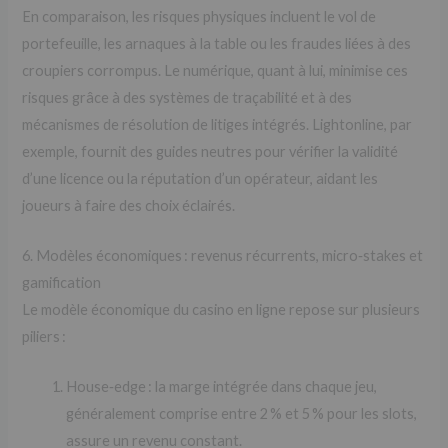
En comparaison, les risques physiques incluent le vol de
portefeuille, les arnaques à la table ou les fraudes liées à des
croupiers corrompus. Le numérique, quant à lui, minimise ces
risques grâce à des systèmes de traçabilité et à des
mécanismes de résolution de litiges intégrés. Lightonline, par
exemple, fournit des guides neutres pour vérifier la validité
d’une licence ou la réputation d’un opérateur, aidant les
joueurs à faire des choix éclairés.
6. Modèles économiques : revenus récurrents, micro‑stakes et
gamification
Le modèle économique du casino en ligne repose sur plusieurs
piliers :
House‑edge : la marge intégrée dans chaque jeu,
généralement comprise entre 2 % et 5 % pour les slots,
assure un revenu constant.