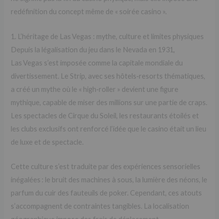
redéfinition du concept même de « soirée casino ».
1. L’héritage de Las Vegas : mythe, culture et limites physiques
Depuis la légalisation du jeu dans le Nevada en 1931,
Las Vegas s’est imposée comme la capitale mondiale du
divertissement. Le Strip, avec ses hôtels‑resorts thématiques,
a créé un mythe où le « high‑roller » devient une figure
mythique, capable de miser des millions sur une partie de craps.
Les spectacles de Cirque du Soleil, les restaurants étoilés et
les clubs exclusifs ont renforcé l’idée que le casino était un lieu
de luxe et de spectacle.
Cette culture s’est traduite par des expériences sensorielles
inégalées : le bruit des machines à sous, la lumière des néons, le
parfum du cuir des fauteuils de poker. Cependant, ces atouts
s’accompagnent de contraintes tangibles. La localisation