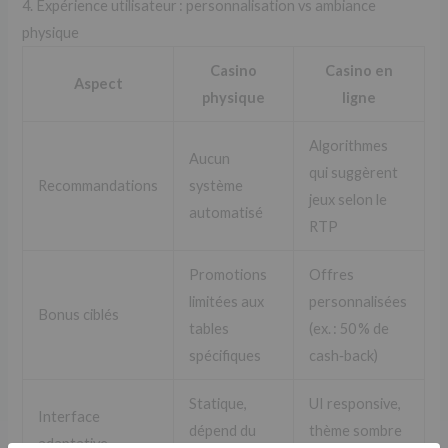
4. Expérience utilisateur : personnalisation vs ambiance
physique
Casino
Casino en
Aspect
physique
ligne
Algorithmes
Aucun
qui suggèrent
Recommandations
système
jeux selon le
automatisé
RTP
Promotions
Offres
limitées aux
personnalisées
Bonus ciblés
tables
(ex. : 50 % de
spécifiques
cash‑back)
Statique,
UI responsive,
Interface
dépend du
thème sombre
adaptative