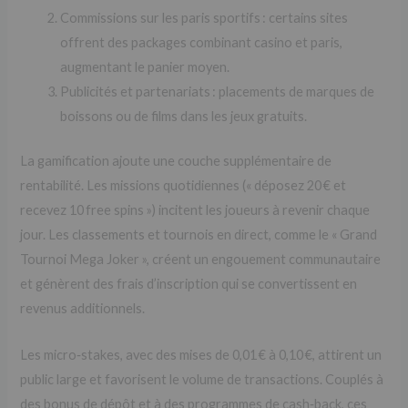
Commissions sur les paris sportifs : certains sites
offrent des packages combinant casino et paris,
augmentant le panier moyen.
Publicités et partenariats : placements de marques de
boissons ou de films dans les jeux gratuits.
La gamification ajoute une couche supplémentaire de
rentabilité. Les missions quotidiennes (« déposez 20 € et
recevez 10 free spins ») incitent les joueurs à revenir chaque
jour. Les classements et tournois en direct, comme le « Grand
Tournoi Mega Joker », créent un engouement communautaire
et génèrent des frais d’inscription qui se convertissent en
revenus additionnels.
Les micro‑stakes, avec des mises de 0,01 € à 0,10 €, attirent un
public large et favorisent le volume de transactions. Couplés à
des bonus de dépôt et à des programmes de cash‑back, ces