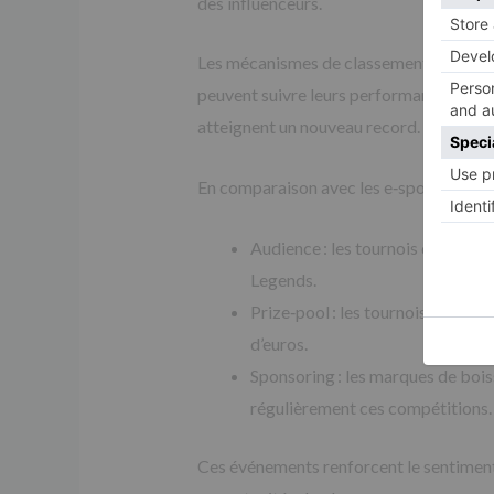
des influenceurs.
Les mécanismes de classement reposent su
peuvent suivre leurs performances via u
atteignent un nouveau record.
En comparaison avec les e‑sports traditi
Audience : les tournois de casin
Legends.
Prize‑pool : les tournois de slot
d’euros.
Sponsoring : les marques de boi
régulièrement ces compétitions.
Ces événements renforcent le sentiment 