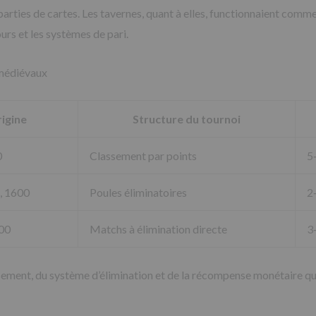
rties de cartes. Les tavernes, quant à elles, functionnaient comme
urs et les systèmes de pari.
 médiévaux
igine
Structure du tournoi
0
Classement par points
5
, 1600
Poules éliminatoires
2
00
Matchs à élimination directe
3
ement, du système d’élimination et de la récompense monétaire que 