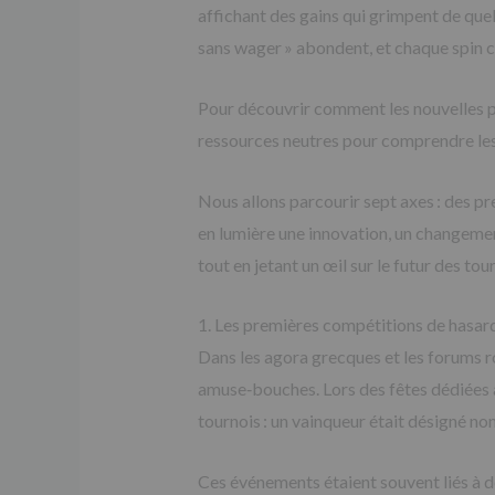
affichant des gains qui grimpent de quel
sans wager » abondent, et chaque spin c
Pour découvrir comment les nouvelles p
ressources neutres pour comprendre les 
Nous allons parcourir sept axes : des pr
en lumière une innovation, un changeme
tout en jetant un œil sur le futur des tou
1. Les premières compétitions de hasard
Dans les agora grecques et les forums ro
amuse‑bouches. Lors des fêtes dédiées à 
tournois : un vainqueur était désigné non
Ces événements étaient souvent liés à des