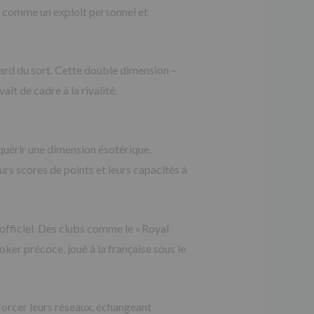
e comme un exploit personnel et
sard du sort. Cette double dimension –
it de cadre à la rivalité.
acquérir une dimension ésotérique.
rs scores de points et leurs capacités à
 officiel. Des clubs comme le « Royal
ker précoce, joué à la française sous le
nforcer leurs réseaux, échangeant