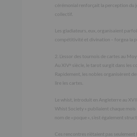
cérémonial renforçait la perception du 
collectif.
Les gladiateurs, eux, organisaient parfo
compétitivité et divination – forgea la 
2. L’essor des tournois de cartes au Mo
Au XIVᵉ siècle, le tarot surgit dans les 
Rapidement, les nobles organisèrent des 
lire les cartes.
Le whist, introduit en Angleterre au XVII
Whist Society » publiaient chaque mois 
nom de « poque », s’est également struct
Ces rencontres n’étaient pas seulement l