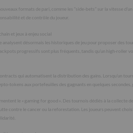
ouveaux formats de pari, comme les “side‑bets” sur la vitesse d’un 
onsabilité et de contrôle du joueur.
hain et jeux à enjeu social
lle analysent désormais les historiques de jeu pour proposer des tou
jackpots progressifs sont plus fréquents, tandis qu’un high‑roller v
ntracts qui automatisent la distribution des gains. Lorsqu’un tourno
crypto‑tokens aux portefeuilles des gagnants en quelques secondes, 
imentent le « gaming for good ». Des tournois dédiés à la collecte d
tte contre le cancer ou la reforestation. Les joueurs peuvent choisir
idarité.