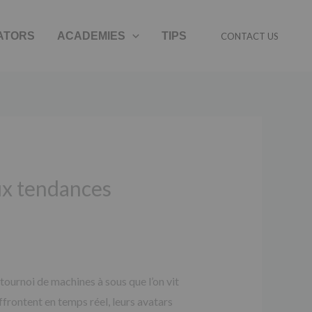
ATORS
ACADEMIES
TIPS
CONTACT US
aux tendances
e tournoi de machines à sous que l’on vit
ffrontent en temps réel, leurs avatars