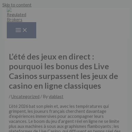
Skip to content
L’été des jeux en direct :
pourquoi les bonus des Live
Casinos surpassent les jeux de
casino en ligne classiques
/
Uncategorized
/ By
vlablast
L’été 2026 bat son plein et, avec les températures qui
grimpent, les joueurs français cherchent davantage
d’expériences immersives pour accompagner leurs
vacances. Le boom du jeu d’argent réel en ligne ne se limite
plus aux machines à sous aux graphismes flamboyants ; les
plateformes de Live Casino, qui diffusent en temps réel des