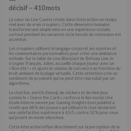
décisif – 410 mots
Le cœur du Live Casino réside dans l’interaction en temps
réel avec de vrais croupiers. Cette dimension humaine
transforme une simple mise en une expérience sociale,
surtout pendant les vacances où le besoin de connexion est
accentué.
Les croupiers utilisent le langage corporel, les sourires et
les commentaires personnalisés pour créer une ambiance
estivale. Sur la table de
Live Blackjack
de Betway Live, le
croupier français, Julien, accueille chaque joueur avec un
« Bon été ! » et ajuste le volume de son micro en fonction du
bruit ambiant de la plage virtuelle. Cette attention crée un
sentiment de proximité qui ne peut être reproduit par un
algorithme.
Le chat live, enrichi d’emoji, de stickers et de mini‑jeux
comme le « Guess the Card », renforce le lien social. Une
étude interne menée par Gaming Insights (non publiée) a
révélé que 68 % des joueurs qui utilisent le chat déclarent
une satisfaction supérieure à 4,5/5, contre 52 % pour ceux
qui jouent en mode silencieux.
Cette interaction influe directement sur la perception de la