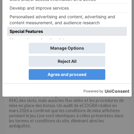
La transparence est le pilier qui soutient la popularité
croissante des Live Casinos. Contrairement aux jeux RNG
où le code source reste invisible, les tables en direct sont
surveillées par plusieurs caméras haute résolution qui
enregistrent chaque rotation de roue et chaque
distribution de cartes.
Vérification en temps réel
Caméras multiples : deux angles pour la roulette, trois
pour le blackjack, garantissant l’absence de
manipulation.
Algorithme de détection d’anomalie qui alerte le
superviseur dès qu’une séquence improbable apparaît
(ex. : 10 rouleaux consécutifs sur le même numéro).
Les licences européennes exigent des certifications
eCOGRA et GLI. Ces organismes auditent non seulement le
RNG des slots, mais aussi les flux vidéo et les procédures de
mise en place des bonus. Un audit de eCOGRA réalisé en
mars 2026 a confirmé que les conditions de mise affichées
pendant le jeu Live sont identiques à celles présentées dans
les termes et conditions du site, éliminant ainsi les
ambiguïtés.