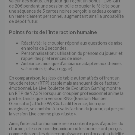
valeur des bonus. Un joueur qui reçoit un bonus “Live‑Gift”
de 20 € pendant une session où le croupier le félicite pour
une séquence de 5 cartes noires perçoit le cadeau comme
un remerciement personnel, augmentant ainsi la probabilité
de dépôt futur.
Points forts de l’interaction humaine
Réactivité : le croupier répond aux questions de mise
en moins de 2 secondes.
Personnalisation : utilisation du prénom du joueur et
rappel des préférences de mise.
Ambiance : musique d’ambiance adaptée aux thèmes
saisonniers (salsa, reggae).
En comparaison, les jeux de table automatisés offrent un
taux de retour (RTP) stable mais manquent de ce facteur
émotionnel. Le Live Roulette de Evolution Gaming montre
un RTP de 97,3 % lorsqu’un croupier professionnel anime la
partie, tandis que la version RNG (Random Number
Generator) affiche 96,8 %. La différence, bien que
marginale, se combine à la satisfaction du joueur, qui perçoit
la version Live comme plus « juste ».
Ainsi, l’interaction humaine ne se contente pas d’ajouter du
charme ; elle crée une dynamique où les bonus sont perçus
comme des gestes de reconnaissance, renforçant la fidélité