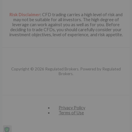
Risk Disclaimer
:
CFD trading carries a high level of risk and
may not be suitable for all investors. The high degree of
leverage can work against you as well as for you. Before
deciding to trade CFDs, you should carefully consider your
investment objectives, level of experience, and risk appetite.
Copyright © 2026 Regulated Brokers. Powered by Regulated
Brokers.
Privacy Policy
Terms of Use