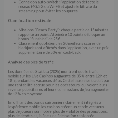
Connexion auto‑switch : l’application détecte le
réseau (4G/5G ou Wi‑Fi) et ajuste le bitrate du
streaming pour éviter les coupures.
Gamification estivale
Missions “Beach Party” : chaque partie de 15 minutes
rapporte un point. Atteindre 10 points débloque un
bonus “Sunshine” de 25 €.
Classement quotidien : les 20 meilleurs scores de
blackjack sont affichés dans l’application, avec un prix
supplémentaire de 50 € en cash‑back.
Analyse des pics de trafic
Les données de Statista (2025) montrent que le trafic
mobile sur les Live Casinos augmente de 35 % entre 12 h et
18 h pendant les vacances d’été. Cette hausse se traduit par
une rentabilité accrue pour les opérateurs, qui voient leurs
revenus publicitaires et leurs commissions de jeu augmenter
de 12 % en moyenne.
En offrant des bonus saisonniers clairement intégrés à
l’expérience mobile, les casinos créent un cercle vertueux :
plus de joueurs sur mobile, plus de visibilité des promotions,
plus de dépôts et, in fine, une fidélisation renforcée.