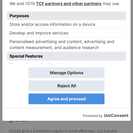
Zwróć uwagę na tematy – gry z ciekawą fabułą (np.
przygodowe, filmowe) utrzymują zaangażowanie.
Przetestuj tryb demo – większość slotów w Roobet
Casino ma darmową wersję, co pozwala poznać
mechanikę bez ryzyka.
Przykładowe tytuły, które warto wypróbować:
“Starburst” – klasyk z wysoką częstotliwością
wygranych.
“Mega Moolah” – progresywny jackpot, idealny dla
poszukiwaczy wielkich wygranych.
“Roobet Originals: Crypto Quest” – unikalna gra
stworzona specjalnie dla platformy, łącząca elementy
kryptowalut i przygody.
Quick Win:
Ustaw limit maksymalnej straty przed
rozpoczęciem sesji. Dzięki temu zachowasz kontrolę nad
budżetem i unikniesz niepotrzebnego stresu.
Bezpieczeństwo, licencje i szybkie
wypłaty – co naprawdę liczy się dla
gracza
Każdy gracz powinien najpierw zweryfikować, czy kasyno