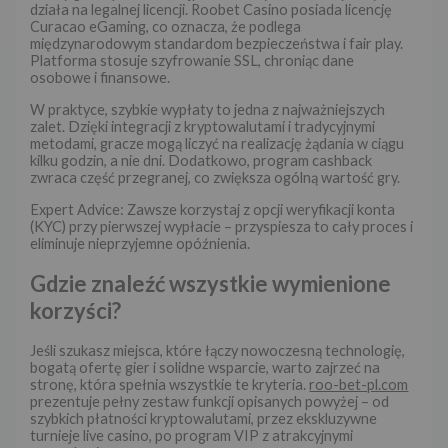
działa na legalnej licencji. Roobet Casino posiada licencję
Curacao eGaming, co oznacza, że podlega
międzynarodowym standardom bezpieczeństwa i fair play.
Platforma stosuje szyfrowanie SSL, chroniąc dane
osobowe i finansowe.
W praktyce, szybkie wypłaty to jedna z najważniejszych
zalet. Dzięki integracji z kryptowalutami i tradycyjnymi
metodami, gracze mogą liczyć na realizację żądania w ciągu
kilku godzin, a nie dni. Dodatkowo, program cashback
zwraca część przegranej, co zwiększa ogólną wartość gry.
Expert Advice: Zawsze korzystaj z opcji weryfikacji konta
(KYC) przy pierwszej wypłacie – przyspiesza to cały proces i
eliminuje nieprzyjemne opóźnienia.
Gdzie znaleźć wszystkie wymienione
korzyści?
Jeśli szukasz miejsca, które łączy nowoczesną technologię,
bogatą ofertę gier i solidne wsparcie, warto zajrzeć na
stronę, która spełnia wszystkie te kryteria.
roo-bet-pl.com
prezentuje pełny zestaw funkcji opisanych powyżej – od
szybkich płatności kryptowalutami, przez ekskluzywne
turnieje live casino, po program VIP z atrakcyjnymi