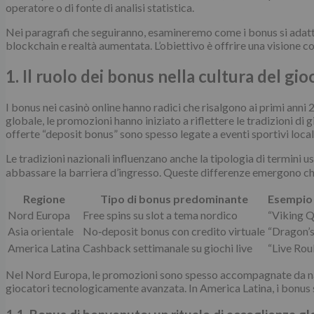
operatore o di fonte di analisi statistica.
Nei paragrafi che seguiranno, esamineremo come i bonus si adattano
blockchain e realtà aumentata. L’obiettivo è offrire una visione c
1. Il ruolo dei bonus nella cultura del gio
I bonus nei casinò online hanno radici che risalgono ai primi anni
globale, le promozioni hanno iniziato a riflettere le tradizioni di g
offerte “deposit bonus” sono spesso legate a eventi sportivi loc
Le tradizioni nazionali influenzano anche la tipologia di termini u
abbassare la barriera d’ingresso. Queste differenze emergono chi
Regione
Tipo di bonus predominante
Esempio 
Nord Europa
Free spins su slot a tema nordico
“Viking Q
Asia orientale
No‑deposit bonus con credito virtuale
“Dragon’s
America Latina
Cashback settimanale su giochi live
“Live Roul
Nel Nord Europa, le promozioni sono spesso accompagnate da narr
giocatori tecnologicamente avanzata. In America Latina, i bonus s