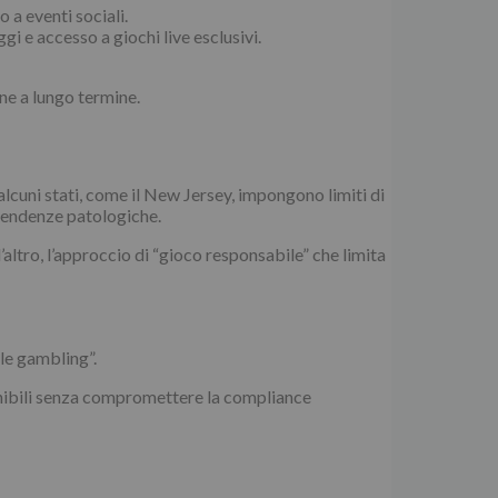
 a eventi sociali.
gi e accesso a giochi live esclusivi.
ne a lungo termine.
lcuni stati, come il New Jersey, impongono limiti di
ipendenze patologiche.
l’altro, l’approccio di “gioco responsabile” che limita
ble gambling”.
tenibili senza compromettere la compliance