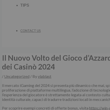
TIPS
CONTACT US
Il Nuovo Volto del Gioco d’Azzar
dei Casinò 2024
/
Uncategorized
/ By
vlablast
Il mercato iGaming del 2024 si presenta più dinamico che mai, spin
proliferazione di piattaforme multilingua, l’adozione di tecnolo
l’esperienza del giocatore è strettamente legata al contesto cultu
identità culturale, capaci di tradurre tradizioni locali in meccanich
Per scoprire esempi concreti di offerte bonus, visita
https://win-