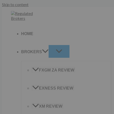
Skip to content
HOME
BROKERS
FXGM ZA REVIEW
EXNESS REVIEW
XM REVIEW