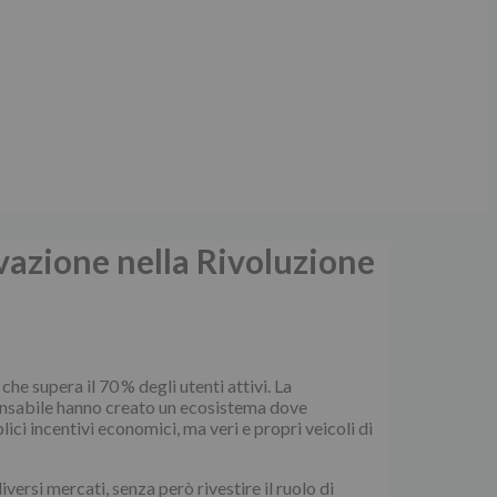
vazione nella Rivoluzione
e supera il 70 % degli utenti attivi. La
ponsabile hanno creato un ecosistema dove
ici incentivi economici, ma veri e propri veicoli di
iversi mercati, senza però rivestire il ruolo di