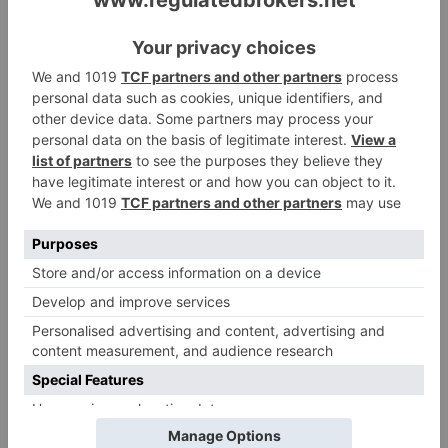
belangrijk om te kijken naar de uitbetalingspercentages en
de volatiliteit van de spellen. Spellen met een hoge
uitbetaling, zoals blackjack of video poker, bieden vaak
betere kansen dan gokkasten. Daarnaast moet je rekening
houden met je eigen voorkeuren en speelstijl. Houd je van
snelle actie, of geef je de voorkeur aan strategische
spellen?
Daarnaast is het nuttig om recensies en tips van andere
spelers te lezen. Dit kan je inzicht geven in welke spellen
populair zijn en waarom. Bij
getlucky nederland
kun je ook
gebruik maken van demo-versies van spellen om te zien
welke het beste bij je past zonder dat je risico loopt.
Gebruik maken van bonussen en
promoties bij GetLucky
Een van de voordelen van spelen bij
getlucky nederland
zijn
de beschikbare bonussen en promoties. Deze kunnen je
extra speeltegoed of gratis spins opleveren, wat je kansen
op winst aanzienlijk kan verhogen. Het is echter belangrijk
om de voorwaarden van deze bonussen goed te lezen. Soms
zijn er inzetvereisten die je moet voldoen voordat je je winst
kunt opnemen.