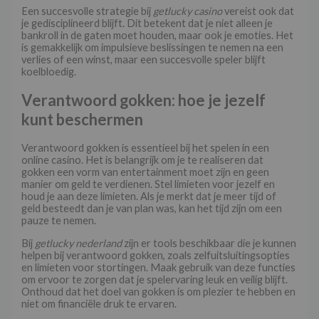
Een succesvolle strategie bij
getlucky casino
vereist ook dat
je gedisciplineerd blijft. Dit betekent dat je niet alleen je
bankroll in de gaten moet houden, maar ook je emoties. Het
is gemakkelijk om impulsieve beslissingen te nemen na een
verlies of een winst, maar een succesvolle speler blijft
koelbloedig.
Verantwoord gokken: hoe je jezelf
kunt beschermen
Verantwoord gokken is essentieel bij het spelen in een
online casino. Het is belangrijk om je te realiseren dat
gokken een vorm van entertainment moet zijn en geen
manier om geld te verdienen. Stel limieten voor jezelf en
houd je aan deze limieten. Als je merkt dat je meer tijd of
geld besteedt dan je van plan was, kan het tijd zijn om een
pauze te nemen.
Bij
getlucky nederland
zijn er tools beschikbaar die je kunnen
helpen bij verantwoord gokken, zoals zelfuitsluitingsopties
en limieten voor stortingen. Maak gebruik van deze functies
om ervoor te zorgen dat je spelervaring leuk en veilig blijft.
Onthoud dat het doel van gokken is om plezier te hebben en
niet om financiële druk te ervaren.