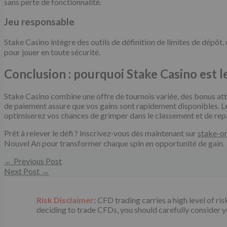
sans perte de fonctionnalité.
Jeu responsable
Stake Casino intègre des outils de définition de limites de dépôt
pour jouer en toute sécurité.
Conclusion : pourquoi Stake Casino est 
Stake Casino combine une offre de tournois variée, des bonus attra
de paiement assure que vos gains sont rapidement disponibles. Le s
optimiserez vos chances de grimper dans le classement et de repa
Prêt à relever le défi ? Inscrivez‑vous dès maintenant sur
stake-on
Nouvel An pour transformer chaque spin en opportunité de gain.
←
Previous Post
Next Post
→
Risk Disclaimer
:
CFD trading carries a high level of ris
deciding to trade CFDs, you should carefully consider yo