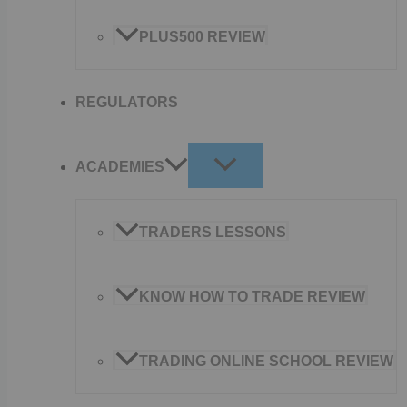
PLUS500 REVIEW
REGULATORS
ACADEMIES
TRADERS LESSONS
KNOW HOW TO TRADE REVIEW
TRADING ONLINE SCHOOL REVIEW