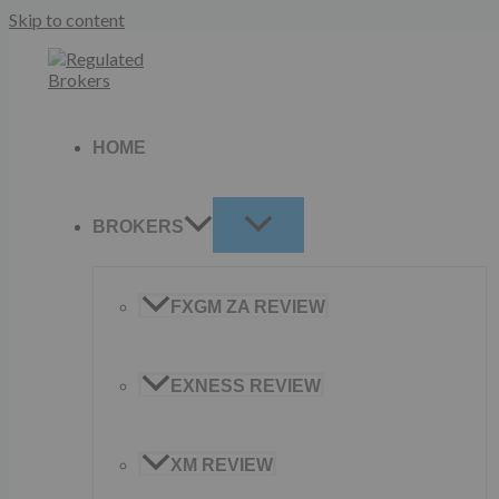
Skip to content
HOME
BROKERS
FXGM ZA REVIEW
EXNESS REVIEW
XM REVIEW