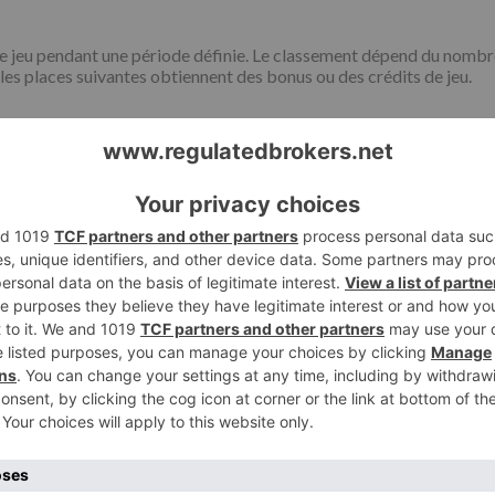
me jeu pendant une période définie. Le classement dépend du nombr
 les places suivantes obtiennent des bonus ou des crédits de jeu.
e total des gains.
a partie détermine le vainqueur.
ou des couleurs et accumulent des points selon leurs résultats.
blé, ce qui augmente le capital de départ pour les tournois.
dits gratuits pour tester les jeux sans risquer votre argent.
tés en moins de 24 h, idéal pour profiter rapidement de vos victoir
lle