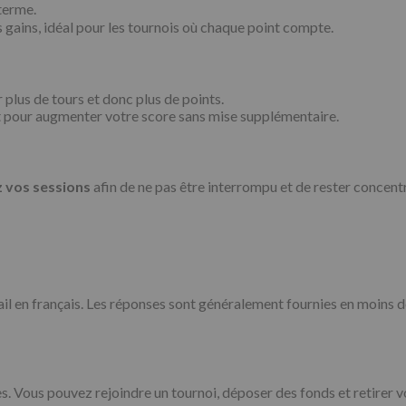
terme.
es gains, idéal pour les tournois où chaque point compte.
plus de tours et donc plus de points.
t pour augmenter votre score sans mise supplémentaire.
z vos sessions
afin de ne pas être interrompu et de rester concentré
il en français. Les réponses sont généralement fournies en moins de
. Vous pouvez rejoindre un tournoi, déposer des fonds et retirer vo