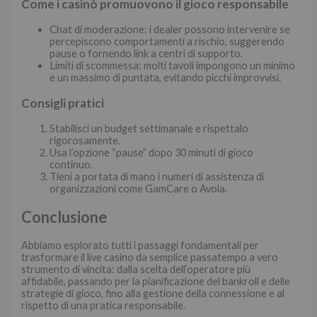
Come i casinò promuovono il gioco responsabile
Chat di moderazione: i dealer possono intervenire se
percepiscono comportamenti a rischio, suggerendo
pause o fornendo link a centri di supporto.
Limiti di scommessa: molti tavoli impongono un minimo
e un massimo di puntata, evitando picchi improvvisi.
Consigli pratici
Stabilisci un budget settimanale e rispettalo
rigorosamente.
Usa l’opzione “pause” dopo 30 minuti di gioco
continuo.
Tieni a portata di mano i numeri di assistenza di
organizzazioni come GamCare o Avola.
Conclusione
Abbiamo esplorato tutti i passaggi fondamentali per
trasformare il live casino da semplice passatempo a vero
strumento di vincita: dalla scelta dell’operatore più
affidabile, passando per la pianificazione del bankroll e delle
strategie di gioco, fino alla gestione della connessione e al
rispetto di una pratica responsabile.