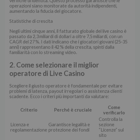
verifiche di identità. Questo processo garantisce che le
operazioni siano monitorate da autorità indipendenti,
aumentando la fiducia del giocatore.
Statistiche di crescita
Negli ultimi cinque anni, il fatturato globale del live casino è
passato da 2,3 miliardi di dollari a oltre 7,5 miliardi, con un
CAGR del 27 %. I dati indicano che i giocatori giovani (25‑35
anni) rappresentano il 42 % della crescita, spinti dalla
familiarità con lo streaming video.
2. Come selezionare il miglior
operatore di Live Casino
Scegliere il giusto operatore è fondamentale per evitare
problemi di latenza, payout irregolari o assistenza clienti
scadente. Ecco i criteri più importanti da valutare:
Come
Criterio
Perché è cruciale
verificarlo
Controlla la
Licenza e
Garantisce legalità e
sezione
regolamentazione
protezione dei fondi
“Licenze” sul
sito