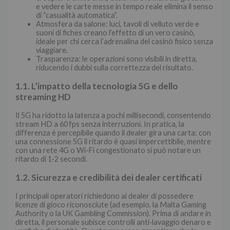
e vedere le carte messe in tempo reale elimina il senso
di “casualità automatica”.
Atmosfera da salone: luci, tavoli di velluto verde e
suoni di fiches creano l’effetto di un vero casinò,
ideale per chi cerca l’adrenalina del casinò fisico senza
viaggiare.
Trasparenza: le operazioni sono visibili in diretta,
riducendo i dubbi sulla correttezza del risultato.
1.1. L’impatto della tecnologia 5G e dello
streaming HD
Il 5G ha ridotto la latenza a pochi millisecondi, consentendo
stream HD a 60 fps senza interruzioni. In pratica, la
differenza è percepibile quando il dealer gira una carta: con
una connessione 5G il ritardo è quasi impercettibile, mentre
con una rete 4G o Wi‑Fi congestionato si può notare un
ritardo di 1‑2 secondi.
1.2. Sicurezza e credibilità dei dealer certificati
I principali operatori richiedono ai dealer di possedere
licenze di gioco riconosciute (ad esempio, la Malta Gaming
Authority o la UK Gambling Commission). Prima di andare in
diretta, il personale subisce controlli anti‑lavaggio denaro e