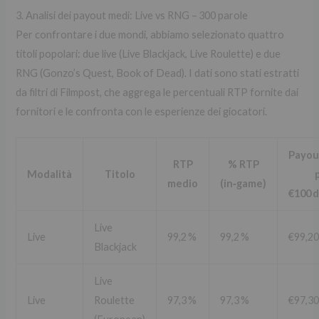
3. Analisi dei payout medi: Live vs RNG – 300 parole
Per confrontare i due mondi, abbiamo selezionato quattro
titoli popolari: due live (Live Blackjack, Live Roulette) e due
RNG (Gonzo’s Quest, Book of Dead). I dati sono stati estratti
da filtri di Filmpost, che aggrega le percentuali RTP fornite dai
fornitori e le confronta con le esperienze dei giocatori.
Payou
RTP
% RTP
Modalità
Titolo
medio
(in‑game)
€100 
Live
Live
99,2 %
99,2 %
€99,2
Blackjack
Live
Live
Roulette
97,3 %
97,3 %
€97,3