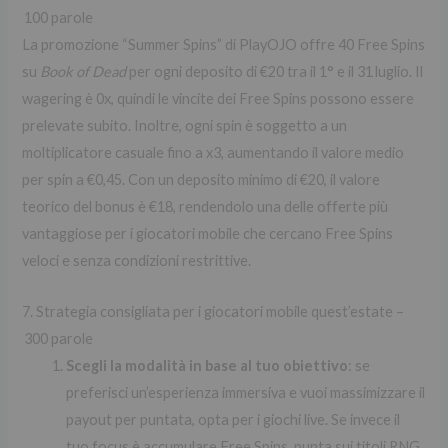
100 parole
La promozione “Summer Spins” di PlayOJO offre 40 Free Spins
su
Book of Dead
per ogni deposito di €20 tra il 1° e il 31 luglio. Il
wagering è 0x, quindi le vincite dei Free Spins possono essere
prelevate subito. Inoltre, ogni spin è soggetto a un
moltiplicatore casuale fino a x3, aumentando il valore medio
per spin a €0,45. Con un deposito minimo di €20, il valore
teorico del bonus è €18, rendendolo una delle offerte più
vantaggiose per i giocatori mobile che cercano Free Spins
veloci e senza condizioni restrittive.
7. Strategia consigliata per i giocatori mobile quest’estate –
300 parole
Scegli la modalità in base al tuo obiettivo
: se
preferisci un’esperienza immersiva e vuoi massimizzare il
payout per puntata, opta per i giochi live. Se invece il
tuo focus è accumulare Free Spins, punta sui titoli RNG