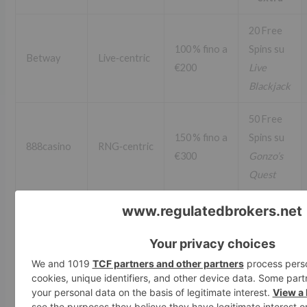
20 Free
100 % fino a
Spins su
Betway
Live‑centric
€200
Live
Blackjack
50 Free
150 % fino a
Spins su
888casino
RNG‑centric
€300
Gonzo’s
Quest
30 Free
200 % fino a
Spins live
LeoVegas
Mix
€400
+ 30 su
Starburst
15 Free