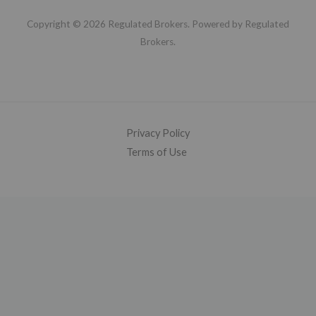
Copyright © 2026 Regulated Brokers. Powered by Regulated
Brokers.
Privacy Policy
Terms of Use