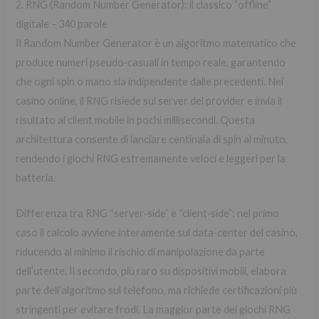
2. RNG (Random Number Generator): il classico “offline”
digitale – 340 parole
Il Random Number Generator è un algoritmo matematico che
produce numeri pseudo‑casuali in tempo reale, garantendo
che ogni spin o mano sia indipendente dalle precedenti. Nei
casinò online, il RNG risiede sul server del provider e invia il
risultato al client mobile in pochi millisecondi. Questa
architettura consente di lanciare centinaia di spin al minuto,
rendendo i giochi RNG estremamente veloci e leggeri per la
batteria.
Differenza tra RNG “server‑side” e “client‑side”: nel primo
caso il calcolo avviene interamente sul data‑center del casinò,
riducendo al minimo il rischio di manipolazione da parte
dell’utente. Il secondo, più raro su dispositivi mobili, elabora
parte dell’algoritmo sul telefono, ma richiede certificazioni più
stringenti per evitare frodi. La maggior parte dei giochi RNG