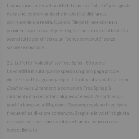
Laboratories International (GLI) rilascia il “GLI‑16” per i giochi
da casinò, confermando che la volatilità dichiarata
corrisponde alla realtà. Quando Filmpost recensisce un
provider, la presenza di questi sigilli è indicatore di affidabilità,
soprattutto per chi cerca un “bonus benvenuto” senza
sorprese nascoste.
2.2. L’effetto “volatilità” sui Free Spins – 80 parole
La volatilità misura quanto spesso un gioco paga piccole
vincite rispetto a grandi jackpot. I titoli ad alta volatilità, come
Dead or Alive 2
, tendono a concedere Free Spins più
raramente ma con potenziali payout elevati. Al contrario, i
giochi a bassa volatilità, come
Starburst
, regalano Free Spins
frequenti ma di valore contenuto. Scegliere la volatilità giusta
è cruciale per massimizzare il divertimento estivo con un
budget limitato.