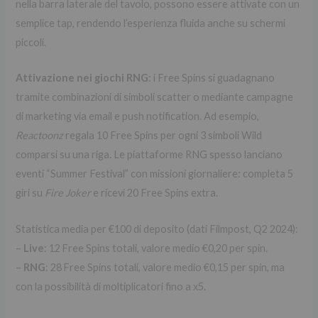
nella barra laterale del tavolo, possono essere attivate con un
semplice tap, rendendo l’esperienza fluida anche su schermi
piccoli.
Attivazione nei giochi RNG
: i Free Spins si guadagnano
tramite combinazioni di simboli scatter o mediante campagne
di marketing via email e push notification. Ad esempio,
Reactoonz
regala 10 Free Spins per ogni 3 simboli Wild
comparsi su una riga. Le piattaforme RNG spesso lanciano
eventi “Summer Festival” con missioni giornaliere: completa 5
giri su
Fire Joker
e ricevi 20 Free Spins extra.
Statistica media per €100 di deposito (dati Filmpost, Q2 2024):
–
Live
: 12 Free Spins totali, valore medio €0,20 per spin.
–
RNG
: 28 Free Spins totali, valore medio €0,15 per spin, ma
con la possibilità di moltiplicatori fino a x5.