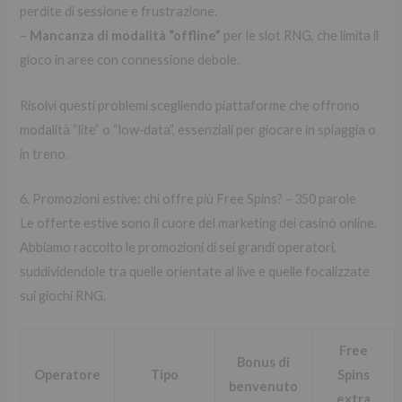
perdite di sessione e frustrazione.
–
Mancanza di modalità “offline”
per le slot RNG, che limita il
gioco in aree con connessione debole.
Risolvi questi problemi scegliendo piattaforme che offrono
modalità “lite” o “low‑data”, essenziali per giocare in spiaggia o
in treno.
6. Promozioni estive: chi offre più Free Spins? – 350 parole
Le offerte estive sono il cuore del marketing dei casinò online.
Abbiamo raccolto le promozioni di sei grandi operatori,
suddividendole tra quelle orientate al live e quelle focalizzate
sui giochi RNG.
Free
Bonus di
Operatore
Tipo
Spins
benvenuto
extra