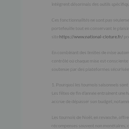
intègrent désormais des outils spécifique
Ces fonctionnalités ne sont pas seulemen
portefeuille tout en conservant le plaisi
site
https://www.national-cloture.fr/
pro
En combinant des limites de mise automat
contrôlé où chaque mise est consciente e
soutenue par des plateformes sécurisée
1. Pourquoi les tournois saisonnels son
Les fêtes de fin d’année entraînent une 
accrue de dépasser son budget, notammen
Les tournois de Noël, en revanche, offr
récompenses souvent non monétaires, com