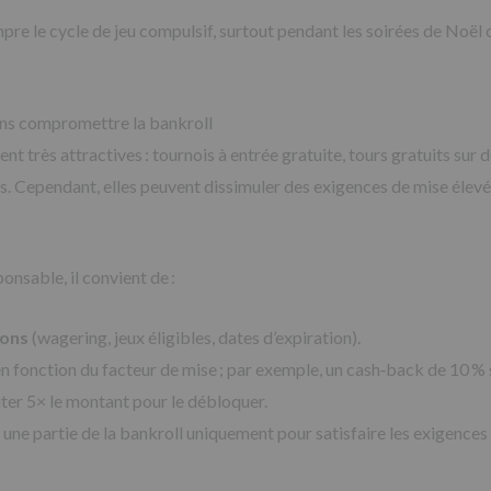
e le cycle de jeu compulsif, surtout pendant les soirées de Noël 
sans compromettre la bankroll
nt très attractives : tournois à entrée gratuite, tours gratuits sur
. Cependant, elles peuvent dissimuler des exigences de mise élevées
nsable, il convient de :
ions
(wagering, jeux éligibles, dates d’expiration).
 fonction du facteur de mise ; par exemple, un cash‑back de 10 % 
ter 5× le montant pour le débloquer.
une partie de la bankroll uniquement pour satisfaire les exigences 