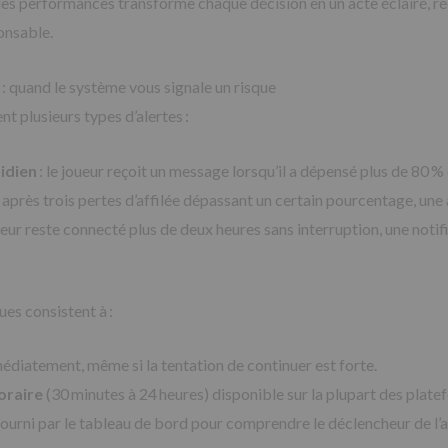
des performances transforme chaque décision en un acte éclairé, r
onsable.
 : quand le système vous signale un risque
t plusieurs types d’alertes :
idien
: le joueur reçoit un message lorsqu’il a dépensé plus de 80 % 
 après trois pertes d’affilée dépassant un certain pourcentage, une 
oueur reste connecté plus de deux heures sans interruption, une notific
ues consistent à :
édiatement, même si la tentation de continuer est forte.
oraire
(30 minutes à 24 heures) disponible sur la plupart des plate
ourni par le tableau de bord pour comprendre le déclencheur de l’a