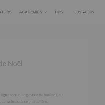
ATORS
ACADEMIES
TIPS
CONTACT US
 de Noël
ligne accrue. La gestion de bankroll, ou
ls, conscients de ce phénomène,