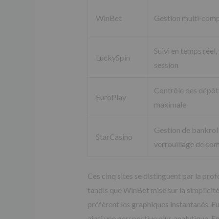
WinBet
Gestion multi‑compt
Suivi en temps réel,
LuckySpin
session
Contrôle des dépôts
EuroPlay
maximale
Gestion de bankroll
StarCasino
verrouillage de co
Ces cinq sites se distinguent par la pr
tandis que WinBet mise sur la simplicité
préfèrent les graphiques instantanés. E
ainsi une perspective plus analytique. E