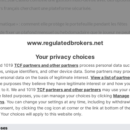
s français cherchant une plateforme sécurisée.
matique » : comment elle protège le portefeuille pendant les fêtes
de fixer un plafond mensuel ou hebdomadaire que le joueur ne peut
généralement dans la section « Responsabilité » du compte, où l’on
 de choisir un seuil qui couvre les dépenses prévues (bonus, tourno
rrait ainsi définir une limite de 100 € pour le mois de décembre, ce
 supplémentaires.
ntive réduit l’impulsion de recharger son compte après une série 
oit immédiatement une notification l’informant que la limite a été 