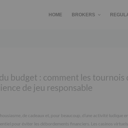
HOME
BROKERS
REGUL
 du budget : comment les tournois
rience de jeu responsable
housiasme, de cadeaux et, pour beaucoup, d’une activité ludique en 
ssentiel pour éviter les débordements financiers. Les casinos virtue