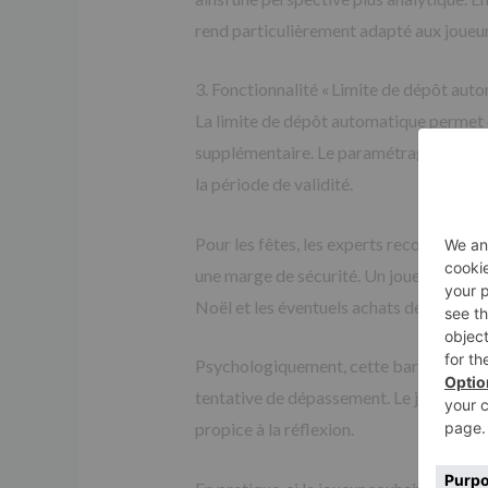
rend particulièrement adapté aux joueur
3. Fonctionnalité « Limite de dépôt auto
La limite de dépôt automatique permet 
supplémentaire. Le paramétrage se fait 
la période de validité.
Pour les fêtes, les experts recommandent
une marge de sécurité. Un joueur type pou
Noël et les éventuels achats de crédits
Psychologiquement, cette barrière préve
tentative de dépassement. Le joueur reç
propice à la réflexion.