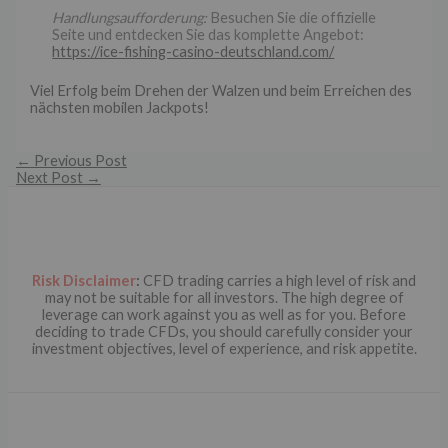
Handlungsaufforderung:
Besuchen Sie die offizielle
Seite und entdecken Sie das komplette Angebot:
https://ice-fishing-casino-deutschland.com/
Viel Erfolg beim Drehen der Walzen und beim Erreichen des
nächsten mobilen Jackpots!
←
Previous Post
Next Post
→
Risk Disclaimer
:
CFD trading carries a high level of risk and
may not be suitable for all investors. The high degree of
leverage can work against you as well as for you. Before
deciding to trade CFDs, you should carefully consider your
investment objectives, level of experience, and risk appetite.