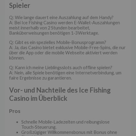
Spieler
Q: Wie lange dauert eine Auszahlung auf dem Handy?
A: Bei Ice Fishing Casino werden E‑Wallet‑Auszahlungen
meist innerhalb von 2 Stunden bearbeitet,
Banküberweisungen benötigen 1‑3 Werktage.
Q: Gibt es ein spezielles Mobile‑Bonusprogramm?
A: Ja, das Casino bietet exklusive Mobile‑Free‑Spins, die nur
über die App oder die mobile Webseite aktiviert werden
können.
Q: Kann ich meine Lieblingsslots auch offline spielen?
A: Nein, alle Spiele benötigen eine Internetverbindung, um
faire Ergebnisse zu garantieren.
Vor- und Nachteile des Ice Fishing
Casino im Überblick
Pros
Schnelle Mobile‑Ladezeiten und reibungslose
Touch‑Steuerung.
Großzügiger Willkommensbonus mit Bonus ohne