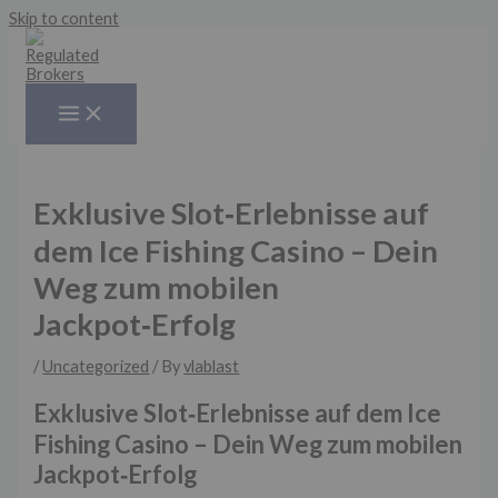
Skip to content
Exklusive Slot‑Erlebnisse auf
dem Ice Fishing Casino – Dein
Weg zum mobilen
Jackpot‑Erfolg
/
Uncategorized
/ By
vlablast
Exklusive Slot‑Erlebnisse auf dem Ice
Fishing Casino – Dein Weg zum mobilen
Jackpot‑Erfolg