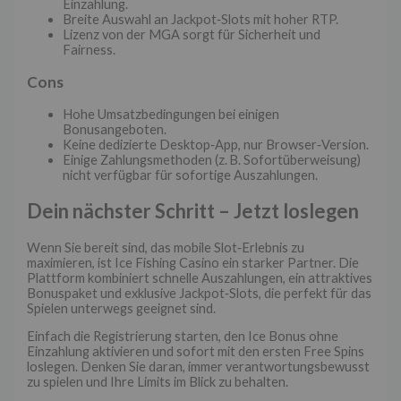
Einzahlung.
Breite Auswahl an Jackpot‑Slots mit hoher RTP.
Lizenz von der MGA sorgt für Sicherheit und
Fairness.
Cons
Hohe Umsatzbedingungen bei einigen
Bonusangeboten.
Keine dedizierte Desktop‑App, nur Browser‑Version.
Einige Zahlungsmethoden (z. B. Sofortüberweisung)
nicht verfügbar für sofortige Auszahlungen.
Dein nächster Schritt – Jetzt loslegen
Wenn Sie bereit sind, das mobile Slot‑Erlebnis zu
maximieren, ist Ice Fishing Casino ein starker Partner. Die
Plattform kombiniert schnelle Auszahlungen, ein attraktives
Bonuspaket und exklusive Jackpot‑Slots, die perfekt für das
Spielen unterwegs geeignet sind.
Einfach die Registrierung starten, den Ice Bonus ohne
Einzahlung aktivieren und sofort mit den ersten Free Spins
loslegen. Denken Sie daran, immer verantwortungsbewusst
zu spielen und Ihre Limits im Blick zu behalten.