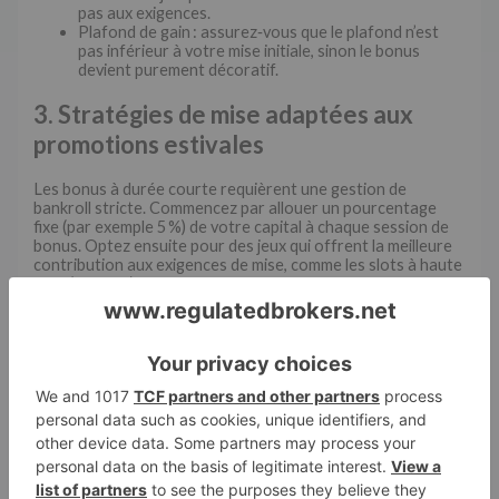
pas aux exigences.
Plafond de gain : assurez‑vous que le plafond n’est
pas inférieur à votre mise initiale, sinon le bonus
devient purement décoratif.
3. Stratégies de mise adaptées aux
promotions estivales
Les bonus à durée courte requièrent une gestion de
bankroll stricte. Commencez par allouer un pourcentage
fixe (par exemple 5 %) de votre capital à chaque session de
bonus. Optez ensuite pour des jeux qui offrent la meilleure
contribution aux exigences de mise, comme les slots à haute
RTP (≥ 96,5 %) ou la roulette européenne à mise simple.
Gestion de bankroll : si vous avez 1 000 €, ne misez pas
plus de 50 € sur un même bonus.
Choix de jeux : les slots
Starburst
et
Gonzo’s Quest
offrent 100 % de contribution, tandis que le poker en
cash peut être exclu.
Tours gratuits : utilisez-les pour tester de nouveaux
titres sans risquer votre capital, mais surveillez
toujours le facteur de contribution.
Cette approche permet de maximiser les chances de remplir