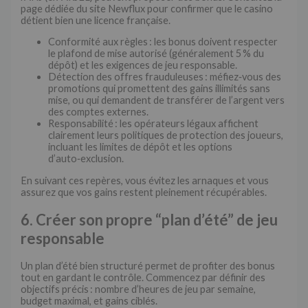
page dédiée du site Newflux pour confirmer que le casino
détient bien une licence française.
Conformité aux règles : les bonus doivent respecter
le plafond de mise autorisé (généralement 5 % du
dépôt) et les exigences de jeu responsable.
Détection des offres frauduleuses : méfiez‑vous des
promotions qui promettent des gains illimités sans
mise, ou qui demandent de transférer de l’argent vers
des comptes externes.
Responsabilité : les opérateurs légaux affichent
clairement leurs politiques de protection des joueurs,
incluant les limites de dépôt et les options
d’auto‑exclusion.
En suivant ces repères, vous évitez les arnaques et vous
assurez que vos gains restent pleinement récupérables.
6. Créer son propre “plan d’été” de jeu
responsable
Un plan d’été bien structuré permet de profiter des bonus
tout en gardant le contrôle. Commencez par définir des
objectifs précis : nombre d’heures de jeu par semaine,
budget maximal, et gains ciblés.