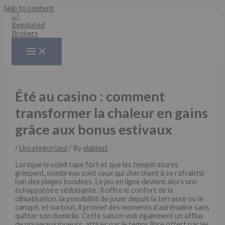
Skip to content
Été au casino : comment
transformer la chaleur en gains
grâce aux bonus estivaux
/
Uncategorized
/ By
vlablast
Lorsque le soleil tape fort et que les températures
grimpent, nombreux sont ceux qui cherchent à se rafraîchir
loin des plages bondées. Le jeu en ligne devient alors une
échappatoire séduisante : il offre le confort de la
climatisation, la possibilité de jouer depuis la terrasse ou le
canapé, et surtout, il promet des moments d’adrénaline sans
quitter son domicile. Cette saison voit également un afflux
de nouveaux joueurs, attirés par le temps libre offert par les