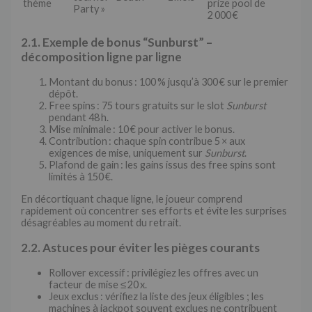
thème
prize pool de
Party »
2 000 €
2.1. Exemple de bonus “Sunburst” –
décomposition ligne par ligne
Montant du bonus : 100 % jusqu’à 300 € sur le premier
dépôt.
Free spins : 75 tours gratuits sur le slot
Sunburst
pendant 48 h.
Mise minimale : 10 € pour activer le bonus.
Contribution : chaque spin contribue 5 × aux
exigences de mise, uniquement sur
Sunburst
.
Plafond de gain : les gains issus des free spins sont
limités à 150 €.
En décortiquant chaque ligne, le joueur comprend
rapidement où concentrer ses efforts et évite les surprises
désagréables au moment du retrait.
2.2. Astuces pour éviter les pièges courants
Rollover excessif : privilégiez les offres avec un
facteur de mise ≤ 20 x.
Jeux exclus : vérifiez la liste des jeux éligibles ; les
machines à jackpot souvent exclues ne contribuent