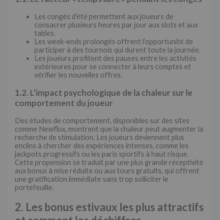
Les congés d’été permettent aux joueurs de
consacrer plusieurs heures par jour aux slots et aux
tables.
Les week‑ends prolongés offrent l’opportunité de
participer à des tournois qui durent toute la journée.
Les joueurs profitent des pauses entre les activités
extérieures pour se connecter à leurs comptes et
vérifier les nouvelles offres.
1.2. L’impact psychologique de la chaleur sur le
comportement du joueur
Des études de comportement, disponibles sur des sites
comme Newflux, montrent que la chaleur peut augmenter la
recherche de stimulation. Les joueurs deviennent plus
enclins à chercher des expériences intenses, comme les
jackpots progressifs ou les paris sportifs à haut risque.
Cette propension se traduit par une plus grande réceptivité
aux bonus à mise réduite ou aux tours gratuits, qui offrent
une gratification immédiate sans trop solliciter le
portefeuille.
2. Les bonus estivaux les plus attractifs