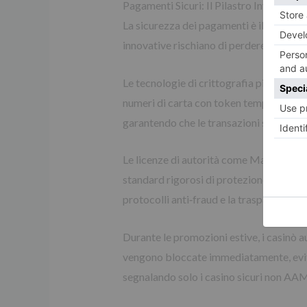
Pagamenti Sicuri: Il Pilastro Invisibile
La sicurezza dei pagamenti è il fondament
innovative rischiano di perdere il loro a
Le tecnologie di crittografia più diffuse
numeri di carta con token temporanei non
garantendo che le transazioni siano invisi
Le licenze di autorità come Malta Gam
standard rigorosi di protezione dei dati
protocolli anti‑fraud e la trasparenza ne
Durante le promozioni estive, i casinò a
vengono bloccate immediatamente, evitan
segnalando solo i casino sicuri non AAMS