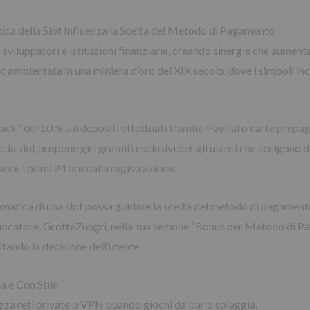
ica della Slot Influenza la Scelta del Metodo di Pagamento
 sviluppatori e istituzioni finanziarie, creando sinergie che aument
t ambientata in una miniera d’oro del XIX secolo, dove i simboli in
ck” del 10 % sui depositi effettuati tramite PayPal o carte prepag
, la slot propone giri gratuiti esclusivi per gli utenti che scelgono 
ante i primi 24 ore dalla registrazione.
matica di una slot possa guidare la scelta del metodo di pagament
giocatore. GrotteZungri, nella sua sezione “Bonus per Metodo di Pa
itando la decisione dell’utente.
a e Con Stile
lizza reti private o VPN quando giochi da bar o spiaggia.