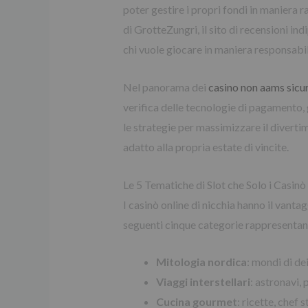
poter gestire i propri fondi in maniera r
di GrotteZungri, il sito di recensioni in
chi vuole giocare in maniera responsabil
Nel panorama dei
casino non aams sicur
verifica delle tecnologie di pagamento, 
le strategie per massimizzare il diverti
adatto alla propria estate di vincite.
Le 5 Tematiche di Slot che Solo i Casin
I casinò online di nicchia hanno il vant
seguenti cinque categorie rappresentano 
Mitologia nordica
: mondi di de
Viaggi interstellari
: astronavi, 
Cucina gourmet
: ricette, chef 