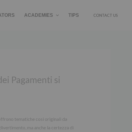
ATORS
ACADEMIES
TIPS
CONTACT US
 dei Pagamenti si
ffrono tematiche così originali da
 divertimento, ma anche la certezza di