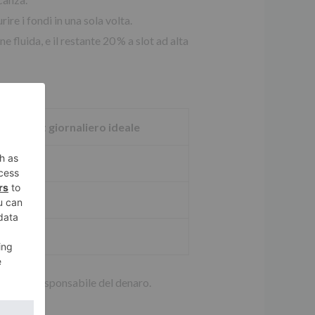
rire i fondi in una sola volta.
e fluida, e il restante 20 % a slot ad alta
Budget giornaliero ideale
€30
€50
€80
estione responsabile del denaro.