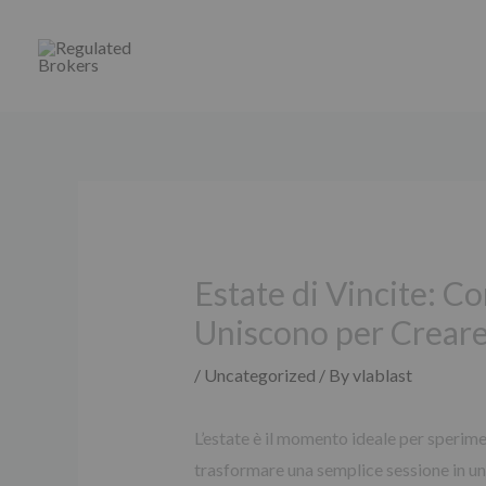
Skip
to
content
Estate di Vincite: Co
Uniscono per Creare 
/
Uncategorized
/ By
vlablast
L’estate è il momento ideale per sperime
trasformare una semplice sessione in una