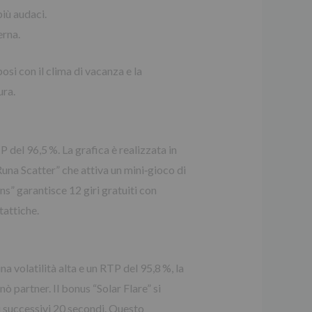
più audaci.
erna.
si con il clima di vacanza e la
ura.
 del 96,5 %. La grafica è realizzata in
una Scatter” che attiva un mini‑gioco di
ins” garantisce 12 giri gratuiti con
tattiche.
a volatilità alta e un RTP del 95,8 %, la
ò partner. Il bonus “Solar Flare” si
 i successivi 20 secondi. Questo