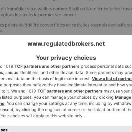
trait immédiat via e‑wallets comme Skrill ou Neteller évite les frustr
pital de jeu dès le premier versement.
es points de fidélité convertibles en cash, des tournois exclusifs 
e.
départ
e d’un empire pokeristique. Un joueur débutant devrait viser une ré
 buy‑ins pour absorber la variance.
is miser plus de 5 % de votre bankroll sur une seule session. Ainsi,
vite de puiser dans vos économies personnelles.
s de 10 % de votre bankroll, il est conseillé de faire une pause de 
augmenter légèrement votre mise, toujours dans la limite du 5 %.
s, comme le modèle « Bankroll Tracker » disponible sur Datchamand
e de progression. Des applications comme PokerBankroll ou MyPoke
a volatilité inhérente aux jeux de poker, tout en vous laissant la l