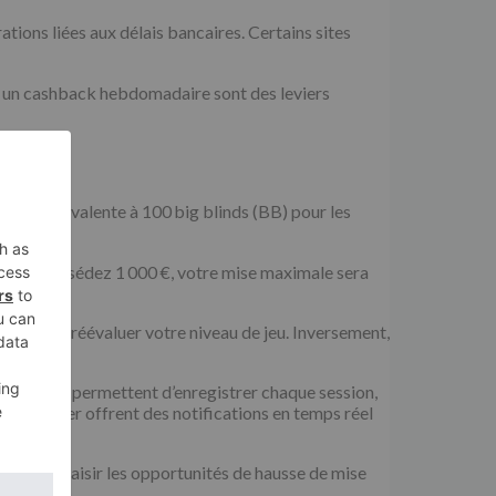
ations liées aux délais bancaires. Certains sites
ou un cashback hebdomadaire sont des leviers
serve équivalente à 100 big blinds (BB) pour les
 si vous possédez 1 000 €, votre mise maximale sera
24 h et de réévaluer votre niveau de jeu. Inversement,
ala, vous permettent d’enregistrer chaque session,
rTracker offrent des notifications en temps réel
iberté de saisir les opportunités de hausse de mise