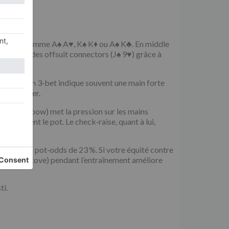
s premium comme A♠ A♥, K♠ K♦ ou A♠ K♣. En middle
’inclure des offsuit connectors (J♠ 9♥) grâce à
off avec un 3‑bet indique souvent une main forte
et ou folder.
K‑7‑2 rainbow) met la pression sur les mains
ère souvent le pot. Le check‑raise, quant à lui,
 €, soit un pot‑odds de 23 %. Si votre équité contre
(ex. PokerStove) pendant l’entraînement améliore
ti.