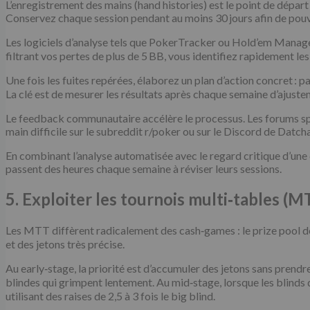
L’enregistrement des mains (hand histories) est le point de départ
Conservez chaque session pendant au moins 30 jours afin de pouv
Les logiciels d’analyse tels que PokerTracker ou Hold’em Manager 
filtrant vos pertes de plus de 5 BB, vous identifiez rapidement les
Une fois les fuites repérées, élaborez un plan d’action concret : p
La clé est de mesurer les résultats après chaque semaine d’ajuste
Le feedback communautaire accélère le processus. Les forums spé
main difficile sur le subreddit r/poker ou sur le Discord de Datch
En combinant l’analyse automatisée avec le regard critique d’une
passent des heures chaque semaine à réviser leurs sessions.
5. Exploiter les tournois multi‑tables (M
Les MTT diffèrent radicalement des cash‑games : le prize pool d
et des jetons très précise.
Au early‑stage, la priorité est d’accumuler des jetons sans prend
blindes qui grimpent lentement. Au mid‑stage, lorsque les blinds 
utilisant des raises de 2,5 à 3 fois le big blind.