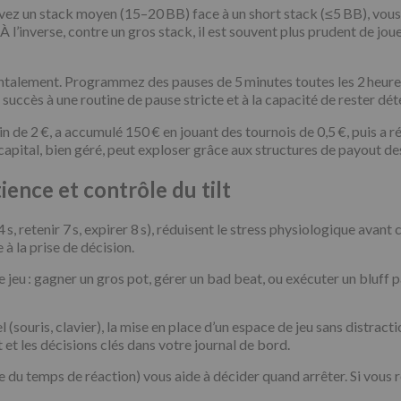
 avez un stack moyen (15–20 BB) face à un short stack (≤5 BB), vou
 À l’inverse, contre un gros stack, il est souvent plus prudent de j
entalement. Programmez des pauses de 5 minutes toutes les 2 heure
succès à une routine de pause stricte et à la capacité de rester dé
 de 2 €, a accumulé 150 € en jouant des tournois de 0,5 €, puis a réi
apital, bien géré, peut exploser grâce aux structures de payout d
ience et contrôle du tilt
s, retenir 7 s, expirer 8 s), réduisent le stress physiologique avan
 à la prise de décision.
 jeu : gagner un gros pot, gérer un bad beat, ou exécuter un bluff
 (souris, clavier), la mise en place d’un espace de jeu sans distractio
 et les décisions clés dans votre journal de bord.
se du temps de réaction) vous aide à décider quand arrêter. Si vou