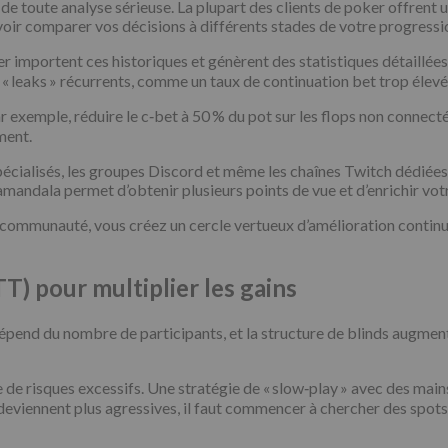
 de toute analyse sérieuse. La plupart des clients de poker offrent 
oir comparer vos décisions à différents stades de votre progressi
importent ces historiques et génèrent des statistiques détaillées :
 « leaks » récurrents, comme un taux de continuation bet trop élevé 
ar exemple, réduire le c‑bet à 50 % du pot sur les flops non connect
ment.
cialisés, les groupes Discord et même les chaînes Twitch dédiées 
amandala permet d’obtenir plusieurs points de vue et d’enrichir votr
 communauté, vous créez un cercle vertueux d’amélioration continue
TT) pour multiplier les gains
épend du nombre de participants, et la structure de blinds augme
re de risques excessifs. Une stratégie de « slow‑play » avec des m
deviennent plus agressives, il faut commencer à chercher des spots 