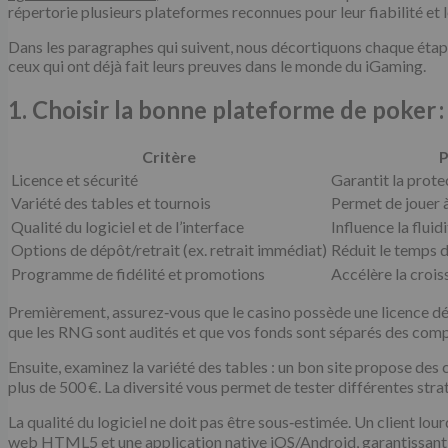
répertorie plusieurs plateformes reconnues pour leur fiabilité et 
Dans les paragraphes qui suivent, nous décortiquons chaque étape 
ceux qui ont déjà fait leurs preuves dans le monde du iGaming.
1. Choisir la bonne plateforme de poker :
Critère
P
Licence et sécurité
Garantit la prote
Variété des tables et tournois
Permet de jouer 
Qualité du logiciel et de l’interface
Influence la fluid
Options de dépôt/retrait (ex. retrait immédiat)
Réduit le temps d
Programme de fidélité et promotions
Accélère la crois
Premièrement, assurez‑vous que le casino possède une licence dé
que les RNG sont audités et que vos fonds sont séparés des comp
Ensuite, examinez la variété des tables : un bon site propose des 
plus de 500 €. La diversité vous permet de tester différentes str
La qualité du logiciel ne doit pas être sous‑estimée. Un client l
web HTML5 et une application native iOS/Android, garantissant a