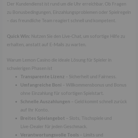
Der Kundendienst ist rund um die Uhr erreichbar. Ob Fragen
zu Bonusbedingungen, Einzahlungsproblemen oder Spielregeln
– das freundliche Team reagiert schnell und kompetent.
Quick Win:
Nutzen Sie den Live‑Chat, um sofortige Hilfe zu
erhalten, anstatt auf E‑Mails zu warten.
Warum Lemon Casino die ideale Lösung für Spieler in
schwierigen Phasen ist
Transparente Lizenz
– Sicherheit und Fairness.
Umfangreiche Boni
– Willkommensbonus und Bonus
ohne Einzahlung für sofortigen Spielstart.
Schnelle Auszahlungen
– Geld kommt schnell zurück
auf Ihr Konto.
Breites Spielangebot
– Slots, Tischspiele und
Live‑Dealer für jeden Geschmack.
Verantwortungsvolle Tools
– Limits und