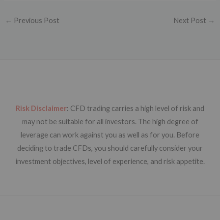
←
Previous Post
Next Post
→
Risk Disclaimer
:
CFD trading carries a high level of risk and
may not be suitable for all investors. The high degree of
leverage can work against you as well as for you. Before
deciding to trade CFDs, you should carefully consider your
investment objectives, level of experience, and risk appetite.