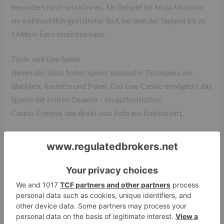
besonders hoch sein können. Ein Beispiel ist
Mega Mistletoe
,
ein weihnachtlich gestalteter Slot, bei dem der Jackpot bis zu
1 Million Euro erreichen kann.
Tisch‑ und Live‑Spiele
Neben den Slots finden Spieler klassische Tischspiele wie
Blackjack, Roulette und Poker. Das Live‑Casino ermöglicht das
Spielen mit echten Dealern – ein authentisches
Casino‑Erlebnis, das direkt vom Sofa aus funktioniert.
Did You Know?
Live‑Dealer‑Spiele nutzen mehrere Kameras,
um Betrug zu verhindern und die Fairness zu gewährleisten.
Registrierung und erste Schritte – Schnell und unkompliziert
Besuchen Sie die Startseite
von Lemon Casino.
Klicken Sie auf „Registrieren“
und geben Sie Ihre
Daten ein.