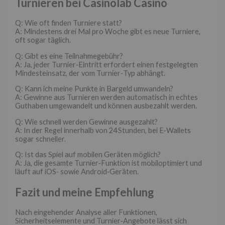
Turnieren bei Casinolab Casino
Q: Wie oft finden Turniere statt?
A: Mindestens drei Mal pro Woche gibt es neue Turniere,
oft sogar täglich.
Q: Gibt es eine Teilnahmegebühr?
A: Ja, jeder Turnier‑Eintritt erfordert einen festgelegten
Mindesteinsatz, der vom Turnier‑Typ abhängt.
Q: Kann ich meine Punkte in Bargeld umwandeln?
A: Gewinne aus Turnieren werden automatisch in echtes
Guthaben umgewandelt und können ausbezahlt werden.
Q: Wie schnell werden Gewinne ausgezahlt?
A: In der Regel innerhalb von 24 Stunden, bei E‑Wallets
sogar schneller.
Q: Ist das Spiel auf mobilen Geräten möglich?
A: Ja, die gesamte Turnier‑Funktion ist mobiloptimiert und
läuft auf iOS‑ sowie Android‑Geräten.
Fazit und meine Empfehlung
Nach eingehender Analyse aller Funktionen,
Sicherheitselemente und Turnier‑Angebote lässt sich