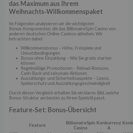
das Maximum aus Ihrem
Weihnachts‑Willkommenspaket
Im Folgenden analysieren wir die wichtigsten
Bonus‑Komponenten, die das BillionaireSpin Casino von
anderen deutschen Online‑Casinos abheben. Wir
betrachten dabei:
Willkommensbonus – Höhe, Freispiele und
Umsatzbedingungen
Bonus ohne Einzahlung – Wie Sie gratis starten
können
Regelmäßige Promotionen – Reload‑Bonusse,
Cash‑Back und saisonale Aktionen
Auszahlungs‑ und Sicherheitsaspekte – Lizenz,
Spielerschutz und Auszahlungsgeschwindigkeit
Durch diesen Vergleich erhalten Sie ein klares Bild, welche
Bonus‑Struktur am besten zu Ihrem Spielstil passt.
Feature‑Set: Bonus‑Übersicht
BillionaireSpin
Konkurrenz
Konk
Feature
Casino
A