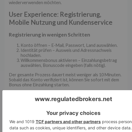
wiederverwenden möchten.
User Experience: Registrierung,
Mobile Nutzung und Kundenservice
Registrierung in wenigen Schritten
Konto öffnen – E‑Mail, Passwort, Land auswählen.
Identität prüfen – Ausweis und Adressnachweis
hochladen.
Willkommensbonus aktivieren – Einzahlungsbetrag
auswählen, Bonuscode eingeben (falls nötig).
Der gesamte Prozess dauert meist weniger als 10 Minuten.
Sobald das Konto verifiziert ist, können Sie sofort mit dem
Bonus ohne Einzahlung starten.
Mobile Gaming
Die Plattform ist vollständig responsiv und bietet native
Apps für iOS und Android. Alle Bonus‑Funktionen, inklusive
Freispiel‑Tracking, sind mobil verfügbar – ideal für das
Spielen unterwegs während der Weihnachtsfeiertage.
Kundenservice