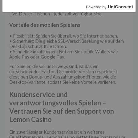
keine zusätzliche App, doch das Design ist so angepasst,
dass alle Funktionen – von Einzahlungen bis hin zu
Live‑Dealer‑Tischen – jederzeit verfügbar sind.
Vorteile des mobilen Spielens
• Flexibilität: Spielen Sie überall, wo Sie Internet haben.
• Sicherheit: Die gleiche SSL‑Verschlüsselung wie auf dem
Desktop schützt Ihre Daten.
• Schnelle Einzahlungen: Nutzen Sie mobile Wallets wie
Apple Pay oder Google Pay.
Für Spieler, die viel unterwegs sind, ist das ein
entscheidender Faktor. Die mobile Version respektiert
dieselben Bonus‑ und Auszahlungskonditionen wie die
Desktop‑Variante, sodass Sie keine Vorteile verlieren.
Kundenservice und
verantwortungsvolles Spielen –
Vertrauen Sie auf den Support von
Lemon Casino
Ein zuverlässiger Kundenservice ist ein weiteres
Qualitätsmerkmal. Lemon Casino bietet Live‑Chat rund um