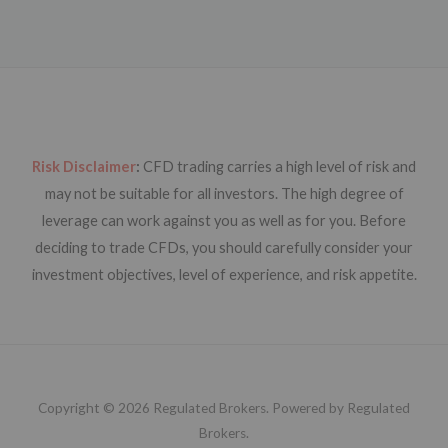
Risk Disclaimer
:
CFD trading carries a high level of risk and
may not be suitable for all investors. The high degree of
leverage can work against you as well as for you. Before
deciding to trade CFDs, you should carefully consider your
investment objectives, level of experience, and risk appetite.
Copyright © 2026 Regulated Brokers. Powered by Regulated
Brokers.