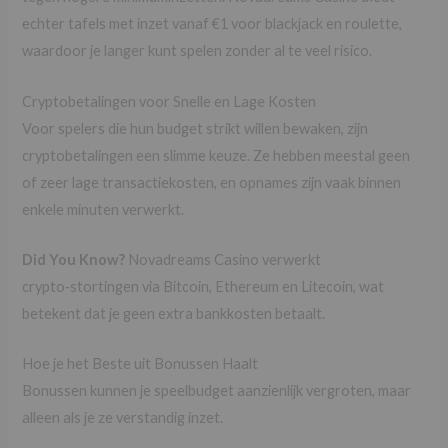
echter tafels met inzet vanaf €1 voor blackjack en roulette,
waardoor je langer kunt spelen zonder al te veel risico.
Cryptobetalingen voor Snelle en Lage Kosten
Voor spelers die hun budget strikt willen bewaken, zijn
cryptobetalingen een slimme keuze. Ze hebben meestal geen
of zeer lage transactiekosten, en opnames zijn vaak binnen
enkele minuten verwerkt.
Did You Know?
Novadreams Casino verwerkt
crypto‑stortingen via Bitcoin, Ethereum en Litecoin, wat
betekent dat je geen extra bankkosten betaalt.
Hoe je het Beste uit Bonussen Haalt
Bonussen kunnen je speelbudget aanzienlijk vergroten, maar
alleen als je ze verstandig inzet.