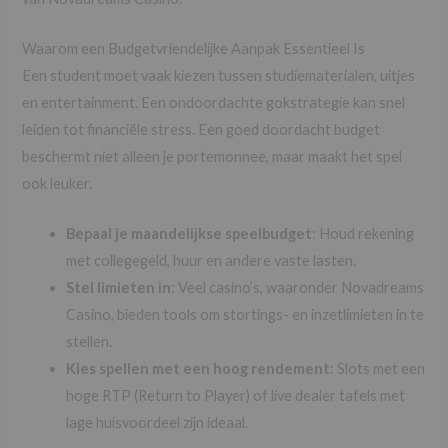
Waarom een Budgetvriendelijke Aanpak Essentieel Is
Een student moet vaak kiezen tussen studiematerialen, uitjes
en entertainment. Een ondoordachte gokstrategie kan snel
leiden tot financiële stress. Een goed doordacht budget
beschermt niet alleen je portemonnee, maar maakt het spel
ook leuker.
Bepaal je maandelijkse speelbudget
: Houd rekening
met collegegeld, huur en andere vaste lasten.
Stel limieten in
: Veel casino’s, waaronder Novadreams
Casino, bieden tools om stortings- en inzetlimieten in te
stellen.
Kies spellen met een hoog rendement
: Slots met een
hoge RTP (Return to Player) of live dealer tafels met
lage huisvoordeel zijn ideaal.