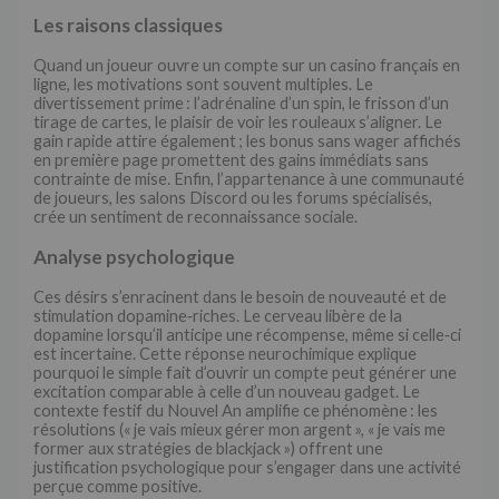
Les raisons classiques
Quand un joueur ouvre un compte sur un casino français en
ligne, les motivations sont souvent multiples. Le
divertissement prime : l’adrénaline d’un spin, le frisson d’un
tirage de cartes, le plaisir de voir les rouleaux s’aligner. Le
gain rapide attire également ; les bonus sans wager affichés
en première page promettent des gains immédiats sans
contrainte de mise. Enfin, l’appartenance à une communauté
de joueurs, les salons Discord ou les forums spécialisés,
crée un sentiment de reconnaissance sociale.
Analyse psychologique
Ces désirs s’enracinent dans le besoin de nouveauté et de
stimulation dopamine‑riches. Le cerveau libère de la
dopamine lorsqu’il anticipe une récompense, même si celle‑ci
est incertaine. Cette réponse neurochimique explique
pourquoi le simple fait d’ouvrir un compte peut générer une
excitation comparable à celle d’un nouveau gadget. Le
contexte festif du Nouvel An amplifie ce phénomène : les
résolutions (« je vais mieux gérer mon argent », « je vais me
former aux stratégies de blackjack ») offrent une
justification psychologique pour s’engager dans une activité
perçue comme positive.