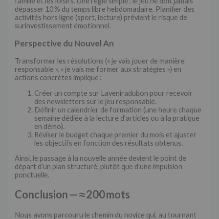
famille et les loisirs. Une règle simple : le jeu ne doit jamais
dépasser 10 % du temps libre hebdomadaire. Planifier des
activités hors ligne (sport, lecture) prévient le risque de
surinvestissement émotionnel.
Perspective du Nouvel An
Transformer les résolutions (« je vais jouer de manière
responsable », « je vais me former aux stratégies ») en
actions concrètes implique :
Créer un compte sur Laveniradubon pour recevoir
des newsletters sur le jeu responsable.
Définir un calendrier de formation (une heure chaque
semaine dédiée à la lecture d’articles ou à la pratique
en démo).
Réviser le budget chaque premier du mois et ajuster
les objectifs en fonction des résultats obtenus.
Ainsi, le passage à la nouvelle année devient le point de
départ d’un plan structuré, plutôt que d’une impulsion
ponctuelle.
Conclusion — ≈ 200 mots
Nous avons parcouru le chemin du novice qui, au tournant