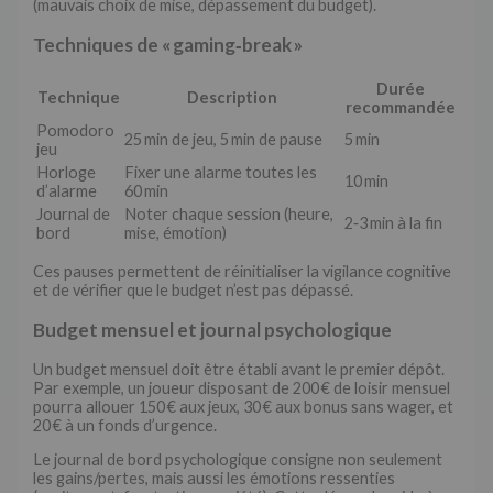
(mauvais choix de mise, dépassement du budget).
Techniques de « gaming‑break »
Durée
Technique
Description
recommandée
Pomodoro
25 min de jeu, 5 min de pause
5 min
jeu
Horloge
Fixer une alarme toutes les
10 min
d’alarme
60 min
Journal de
Noter chaque session (heure,
2‑3 min à la fin
bord
mise, émotion)
Ces pauses permettent de réinitialiser la vigilance cognitive
et de vérifier que le budget n’est pas dépassé.
Budget mensuel et journal psychologique
Un budget mensuel doit être établi avant le premier dépôt.
Par exemple, un joueur disposant de 200 € de loisir mensuel
pourra allouer 150 € aux jeux, 30 € aux bonus sans wager, et
20 € à un fonds d’urgence.
Le journal de bord psychologique consigne non seulement
les gains/pertes, mais aussi les émotions ressenties