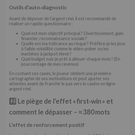
Outils d’auto‑diagnostic
Avant de déposer de l’argent réel, il est recommandé de
réaliser un rapide questionnaire :
Quel est mon objectif principal ? Divertissement, gain
financier, reconnaissance sociale ?
Quelle est ma tolérance au risque ? Préfère‑je les jeux
à faible volatilité comme le video‑poker ou les
machines à jackpot élevé ?
Quel budget suis‑je prêt à allouer chaque mois ? (En
pourcentage de mes revenus)
En cochant ces cases, le joueur obtient une première
cartographie de ses motivations et peut ajuster ses
attentes avant de franchir le pas vers le casino en ligne
argent réel.
2️⃣ Le piège de l’effet « first‑win » et
comment le dépasser – ≈ 380 mots
L’effet de renforcement positif