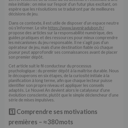
mise initiale : on mise sur l’espoir d’un futur plus excitant, on
espère que les résolutions se traduiront par de meilleures
décisions de jeu.
Dans ce contexte, il est utile de disposer d’un espace neutre
où s’informer. Le site
https://www.laveniradubon.fr/
propose des articles sur la responsabilité numérique, des
guides pratiques et des ressources pour mieux comprendre
les mécanismes du jeu responsable. Il ne s’agit pas d’un
opérateur de jeu, mais d’une destination fiable où chaque
joueur peut approfondir ses connaissances avant de placer
son premier dépôt.
Cet article suit le fil conducteur du processus
psychologique : du premier dépôt à la maîtrise durable. Nous
le découperons en six étapes, de la curiosité initiale à la
planification à long terme, afin que chaque lecteur puisse
identifier son propre niveau et appliquer les conseils
adaptés. Le Nouvel An devient alors le catalyseur d’une
évolution consciente, plutôt que le simple déclencheur d’une
série de mises impulsives.
1️⃣ Comprendre ses motivations
premières – ≈ 380 mots