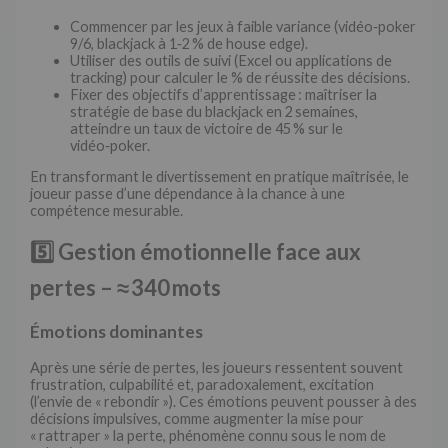
Commencer par les jeux à faible variance (vidéo‑poker
9/6, blackjack à 1‑2 % de house edge).
Utiliser des outils de suivi (Excel ou applications de
tracking) pour calculer le % de réussite des décisions.
Fixer des objectifs d’apprentissage : maîtriser la
stratégie de base du blackjack en 2 semaines,
atteindre un taux de victoire de 45 % sur le
vidéo‑poker.
En transformant le divertissement en pratique maîtrisée, le
joueur passe d’une dépendance à la chance à une
compétence mesurable.
5️⃣ Gestion émotionnelle face aux
pertes – ≈ 340 mots
Émotions dominantes
Après une série de pertes, les joueurs ressentent souvent
frustration, culpabilité et, paradoxalement, excitation
(l’envie de « rebondir »). Ces émotions peuvent pousser à des
décisions impulsives, comme augmenter la mise pour
« rattraper » la perte, phénomène connu sous le nom de