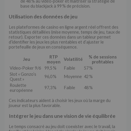
de 48 % au vidéo‑poker et maîtriser la stratégie de
base du blackjack à 99 % de précision.
Utilisation des données de jeu
Les plateformes de casino en ligne argent réel offrent des
statistiques détaillées (mise moyenne, temps de jeu, taux de
retour). Exporter ces données dans un tableur permet
d’identifier les jeux les plus rentables et d’ajuster le
portefeuille de jeux en conséquence.
RTP
% de sessions
Jeu
Volatilité
moyen
profitables
Video‑Poker 9/6
99,5 %
Faible
57 %
Slot « Gonzo’s
96,0 %
Moyenne
42 %
Quest »
Roulette
97,3 %
Faible
48 %
européenne
Ces indicateurs aident à choisir les jeux où la marge du
joueur est la plus favorable.
Intégrer le jeu dans une vision de vie équilibrée
Le temps consacré au jeu doit coexister avec le travail, la