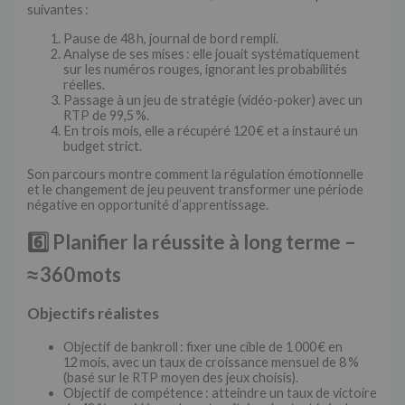
suivantes :
Pause de 48 h, journal de bord rempli.
Analyse de ses mises : elle jouait systématiquement
sur les numéros rouges, ignorant les probabilités
réelles.
Passage à un jeu de stratégie (vidéo‑poker) avec un
RTP de 99,5 %.
En trois mois, elle a récupéré 120 € et a instauré un
budget strict.
Son parcours montre comment la régulation émotionnelle
et le changement de jeu peuvent transformer une période
négative en opportunité d’apprentissage.
6️⃣ Planifier la réussite à long terme –
≈ 360 mots
Objectifs réalistes
Objectif de bankroll : fixer une cible de 1 000 € en
12 mois, avec un taux de croissance mensuel de 8 %
(basé sur le RTP moyen des jeux choisis).
Objectif de compétence : atteindre un taux de victoire