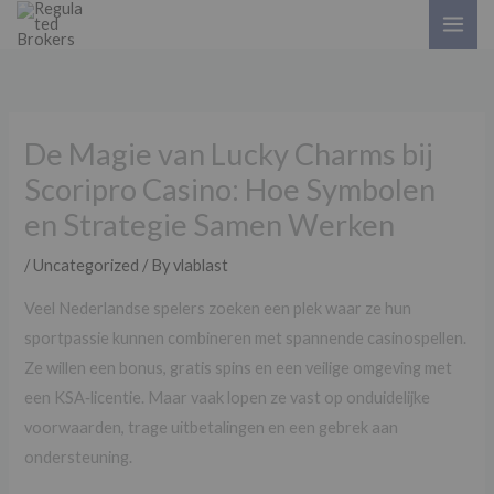
Skip
to
content
De Magie van Lucky Charms bij
Scoripro Casino: Hoe Symbolen
en Strategie Samen Werken
/
Uncategorized
/ By
vlablast
Veel Nederlandse spelers zoeken een plek waar ze hun
sportpassie kunnen combineren met spannende casinospellen.
Ze willen een bonus, gratis spins en een veilige omgeving met
een KSA‑licentie. Maar vaak lopen ze vast op onduidelijke
voorwaarden, trage uitbetalingen en een gebrek aan
ondersteuning.