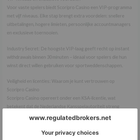
Voor vaste spelers biedt Scoripro Casino een VIP‑programma
met vijf niveaus. Elke stap brengt extra voordelen: snellere
uitbetalingen, hogere limieten, persoonlijke accountmanagers
en exclusieve toernooien.
Industry Secret: De hoogste VIP‑laag geeft recht op instant
withdrawals binnen 30 minuten – ideaal voor spelers die hun
winst direct willen gebruiken voor sportweddenschappen.
Veiligheid en licenties: Waarom je kunt vertrouwen op
Scoripro Casino
Scoripro Casino opereert onder een KSA‑licentie, wat
betekent dat de Nederlandse Kansspelautoriteit streng
toeziet op eerlijk spel en spelersbescherming. Het platform
maakt gebruik van SSL‑versleuteling en biedt tools voor
verantwoord gokken, zoals stortingslimieten en zelfuitsluiting.