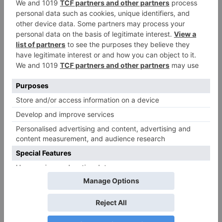
Rhetorische vraag:
Hoe belangrijk is het voor jou om te weten
dat je winsten veilig zijn en dat je bij een gereguleerde site
speelt?
Met Scoripro Casino hoef je je geen zorgen te maken; je
speelt in een gecontroleerde omgeving met snelle
iDEAL‑betalingen.
Praktische gids: Zo haal je het maximale uit je fantasy‑sports
en casino‑ervaring
Stap‑voor‑stap: Van registratie tot eerste winst
Registratie – Vul je gegevens in en bevestig via e‑mail.
Storting – Kies iDEAL, voer het gewenste bedrag in
(min. €10) en bevestig.
Bonus claimen – Activeer de welkomstbonus in je
accountdashboard.
Kies je spel – Start met een Lucky Charms‑slot of neem