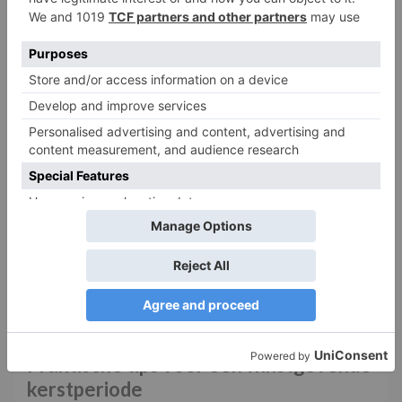
cashback‑percentages oplevert.
Did You Know? Gigaspinz Casino’s VIP‑programma geeft
leden een extra 2 % cashback bovenop de standaard
aanbieding.
Vergelijking van cashback‑opties:
Gigaspinz versus andere Nederlandse
casino’s
Kenmerk
Gigaspinz Casino
Casino X
Casino Y
Wagering‑vrij
✅
❌
❌
Directe uitbetaling
24 uur (crypto)
48 uur
72 uur
Spelrestricties
Geen
Slots
Live only
Maximale cashback
15 %
10 %
12 %
De tabel laat duidelijk zien dat Gigaspinz Casino de meest
flexibele en snelle cashback‑optie biedt voor Nederlandse
spelers.
Praktische tips voor een winstgevende
kerstperiode