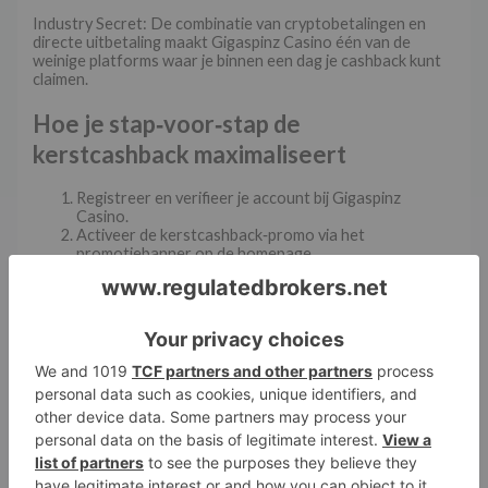
Industry Secret: De combinatie van cryptobetalingen en
directe uitbetaling maakt Gigaspinz Casino één van de
weinige platforms waar je binnen een dag je cashback kunt
claimen.
Hoe je stap‑voor‑stap de
kerstcashback maximaliseert
Registreer en verifieer je account bij Gigaspinz
Casino.
Activeer de kerstcashback‑promo via het
promotiebanner op de homepage.
Kies spellen met hoge RTP (bijv. “Book of Ra Deluxe”
– 96,5 % RTP).
Speel met een vast budget en houd je verliezen bij.
Claim je cashback aan het einde van de week via het
“Mijn bonussen”‑menu.
Bullet list – Belangrijke aandachtspunten
Houd je dagelijkse verlieslimiet in de gaten.
Gebruik cryptobetalingen voor snellere
terugbetalingen.
Controleer of je VIP‑status extra