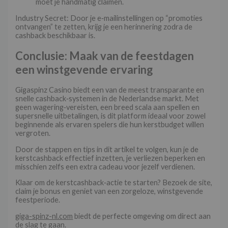
moet je handmatig claimen.
Industry Secret: Door je e‑mailinstellingen op “promoties
ontvangen” te zetten, krijg je een herinnering zodra de
cashback beschikbaar is.
Conclusie: Maak van de feestdagen
een winstgevende ervaring
Gigaspinz Casino biedt een van de meest transparante en
snelle cashback‑systemen in de Nederlandse markt. Met
geen wagering‑vereisten, een breed scala aan spellen en
supersnelle uitbetalingen, is dit platform ideaal voor zowel
beginnende als ervaren spelers die hun kerstbudget willen
vergroten.
Door de stappen en tips in dit artikel te volgen, kun je de
kerstcashback effectief inzetten, je verliezen beperken en
misschien zelfs een extra cadeau voor jezelf verdienen.
Klaar om de kerstcashback‑actie te starten? Bezoek de site,
claim je bonus en geniet van een zorgeloze, winstgevende
feestperiode.
giga-spinz-nl.com
biedt de perfecte omgeving om direct aan
de slag te gaan.