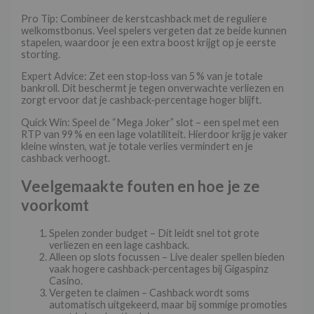
Pro Tip: Combineer de kerstcashback met de reguliere
welkomstbonus. Veel spelers vergeten dat ze beide kunnen
stapelen, waardoor je een extra boost krijgt op je eerste
storting.
Expert Advice: Zet een stop‑loss van 5 % van je totale
bankroll. Dit beschermt je tegen onverwachte verliezen en
zorgt ervoor dat je cashback‑percentage hoger blijft.
Quick Win: Speel de “Mega Joker” slot – een spel met een
RTP van 99 % en een lage volatiliteit. Hierdoor krijg je vaker
kleine winsten, wat je totale verlies vermindert en je
cashback verhoogt.
Veelgemaakte fouten en hoe je ze
voorkomt
Spelen zonder budget – Dit leidt snel tot grote
verliezen en een lage cashback.
Alleen op slots focussen – Live dealer spellen bieden
vaak hogere cashback‑percentages bij Gigaspinz
Casino.
Vergeten te claimen – Cashback wordt soms
automatisch uitgekeerd, maar bij sommige promoties