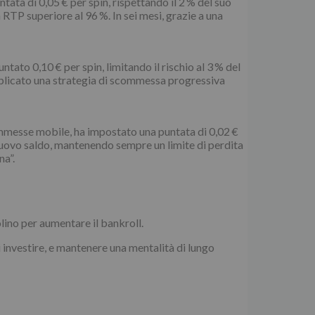
tata di 0,05 € per spin, rispettando il 2 % del suo
on RTP superiore al 96 %. In sei mesi, grazie a una
tato 0,10 € per spin, limitando il rischio al 3 % del
applicato una strategia di scommessa progressiva
commesse mobile, ha impostato una puntata di 0,02 €
l nuovo saldo, mantenendo sempre un limite di perdita
na”.
olino per aumentare il bankroll.
i investire, e mantenere una mentalità di lungo