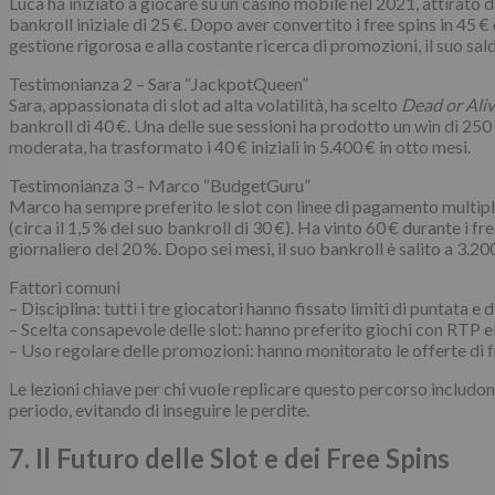
Luca ha iniziato a giocare su un casinò mobile nel 2021, attirato 
bankroll iniziale di 25 €. Dopo aver convertito i free spins in 45 € d
gestione rigorosa e alla costante ricerca di promozioni, il suo sald
Testimonianza 2 – Sara “JackpotQueen”
Sara, appassionata di slot ad alta volatilità, ha scelto
Dead or Aliv
bankroll di 40 €. Una delle sue sessioni ha prodotto un win di 25
moderata, ha trasformato i 40 € iniziali in 5.400 € in otto mesi.
Testimonianza 3 – Marco “BudgetGuru”
Marco ha sempre preferito le slot con linee di pagamento multip
(circa il 1,5 % del suo bankroll di 30 €). Ha vinto 60 € durante i
giornaliero del 20 %. Dopo sei mesi, il suo bankroll è salito a 3.200
Fattori comuni
– Disciplina: tutti i tre giocatori hanno fissato limiti di puntata e d
– Scelta consapevole delle slot: hanno preferito giochi con RTP eleva
– Uso regolare delle promozioni: hanno monitorato le offerte di f
Le lezioni chiave per chi vuole replicare questo percorso includon
periodo, evitando di inseguire le perdite.
7. Il Futuro delle Slot e dei Free Spins