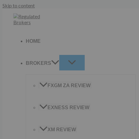
Skip to content
HOME
BROKERS
FXGM ZA REVIEW
EXNESS REVIEW
XM REVIEW