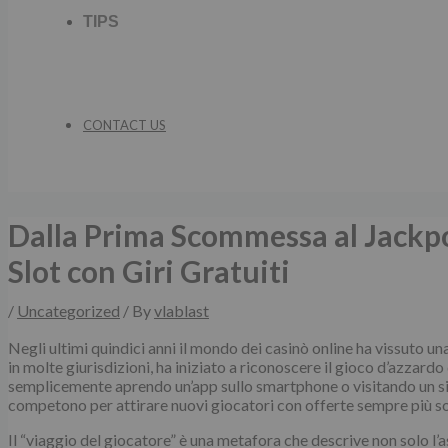
TIPS
CONTACT US
Dalla Prima Scommessa al Jackpot
Slot con Giri Gratuiti
/
Uncategorized
/ By
vlablast
Negli ultimi quindici anni il mondo dei casinò online ha vissuto un
in molte giurisdizioni, ha iniziato a riconoscere il gioco d’azzard
semplicemente aprendo un’app sullo smartphone o visitando un si
competono per attirare nuovi giocatori con offerte sempre più so
Il “viaggio del giocatore” è una metafora che descrive non solo l’