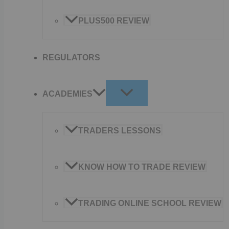
PLUS500 REVIEW
REGULATORS
ACADEMIES
TRADERS LESSONS
KNOW HOW TO TRADE REVIEW
TRADING ONLINE SCHOOL REVIEW