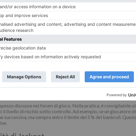
Management”
 gestione del capitale. Il bankroll management è la disciplina che se
non scommettere più del 2‑5 % del bankroll totale in una singola pu
e le puntate entro 1‑3 unità per spin.
tilità di una slot prima di impegnare denaro reale.
ra (ad es. 20 % del bankroll) per evitare spirali negative.
iniziale. Poiché non richiedono un deposito, il giocatore può sperime
ccreditate come “bonus” soggetto a rollover, ma comunque forniscon
 spesso discusse nei forum di gioco. Nella pratica, è consigliabile 
il livello di rischio sotto controllo. Ad esempio, se un giocatore ot
ne successiva, ma sempre entro il limite del 5 % del bankroll. Quest
ive.