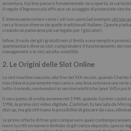
avventura, il primo passo è fondamentale: la scoperta, la curiosità
il regalo d’ingresso più efficace: un assaggio di potenziale vincita 
È interessante notare come i
siti non aams
(ad esempio
siti non 
cerca licenze diverse da quelle tradizionali italiane. Queste pi
creando un panorama più variegato per i giocatori.
Infine, il ruolo dei giri gratuiti non si limita a una semplice prom
sperimentare diverse slot, comprendere il funzionamento dei mecca
management o le slot ad alta volatilità.
2. Le Origini delle Slot Online
Le slot machine nascono alla fine del XIX secolo, quando Charles F
macchina era puramente meccanica: una leva azionava una serie di 
tutto il mondo, evolvendosi in versioni elettriche (anni ’60) e poi 
Il vero punto di svolta avvenne nel 1994, quando il primo casinò o
1996, la prima slot video digitale,
Cashman
, fu lanciata da Micr
dial-up, ma già offrivano la possibilità di giocare da casa, eliminan
Le prime offerte di free spin comparvero quasi contemporaneamente
nuovi iscritti un numero limitato di giri senza deposito, spesso leg
stesso tempo, raccogliere dati sui comportamenti di gioco dei pri