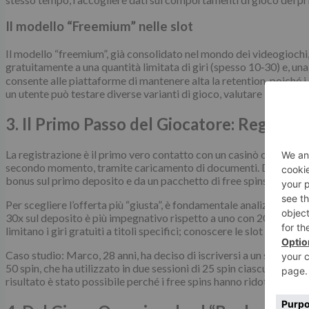
Il modello “Freemium” nelle slot
Il modello “freemium”, già consolidato nel mondo dei videogiochi, è
gratuitamente a una quantità limitata di giri (spesso 10‑30) e, un
consente alle piattaforme di mantenere alta la retention, poiché 
un utente può testare diverse varianti di gioco, valutare il ritorno 
3. Il Primo Passo del Giocatore: Registr
La registrazione è il primo vero contatto con un casinò online. Ogg
secondo momento, tramite caricamento di documenti. Dopo aver co
bonus sul primo deposito e da un pacchetto di free spins.
Per scegliere l’offerta più “giusta”, è fondamentale analizzare tre 
30x sul deposito è più impegnativo rispetto a uno con 20x, soprattu
limitano i giri gratuiti a titoli specifici; conoscere le slot più redd
Caso studio: Marco, 28 anni, ha deciso di iscriversi a un sito che 
50 spin, che ha utilizzato in due sessioni di 25 spin ciascuna. Gra
risultato è stato possibile perché i free spins hanno ridotto il r